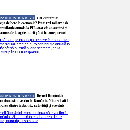
S: INDUSTRIA BERII
Cât cântăreşte
ţia de bere în economie? Peste trei miliarde de
ontribuţie anuală la PIB, atât cât să susţină şi
ectoare, de la agricultură până la transporturi
S: INDUSTRIA BERII
Berarii României:
ntinua să investim în România. Viitorul stă în
rarea dintre industrie, autorităţi şi societate