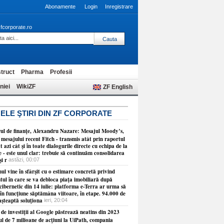
Abonamente
Login
Inregistrare
fcorporate.ro
truct
Pharma
Profesii
niei
WikiZF
ZF English
ELE ŞTIRI DIN ZF CORPORATE
rul de finanţe, Alexandru Nazare: Mesajul Moody’s,
 mesajului recent Fitch - transmis atât prin raportul
t azi cât şi în toate dialogurile directe cu echipa de la
 - este unul clar: trebuie să continuăm consolidarea
şi r
astăzi, 00:07
l vine în sfârşit cu o estimare concretă privind
ul în care se va debloca piaţa imobiliară după
cibernetic din 14 iulie: platforma e-Terra ar urma să
în funcţiune săptămâna viitoare, în etape. 94.000 de
aşteaptă soluţiona
ieri, 20:04
de investiţii al Google păstrează neatins din 2023
ul de 7 milioane de acţiuni la UiPath, compania