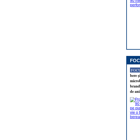
FOC
FOCU
bere ş
microb
brandu
de ani