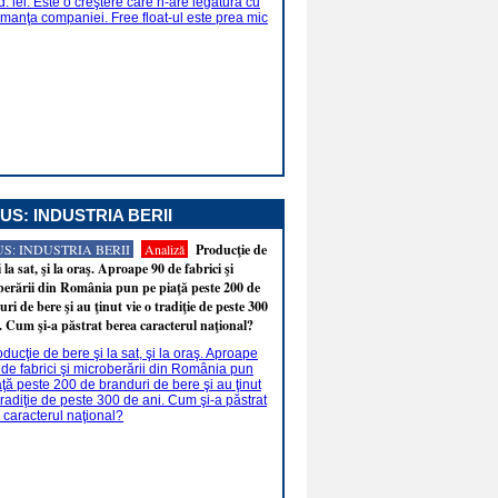
US: INDUSTRIA BERII
S: INDUSTRIA BERII
Analiză
Producţie de
i la sat, şi la oraş. Aproape 90 de fabrici şi
erării din România pun pe piaţă peste 200 de
ri de bere şi au ţinut vie o tradiţie de peste 300
. Cum şi-a păstrat berea caracterul naţional?