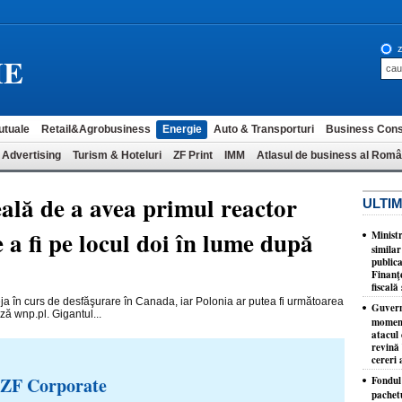
z
IE
utuale
Retail&Agrobusiness
Energie
Auto & Transporturi
Business Cons
 Advertising
Turism & Hoteluri
ZF Print
IMM
Atlasul de business al Româ
eală de a avea primul reactor
ULTIM
a fi pe locul doi în lume după
Minist
similar
publica
Finanţe
fiscală 
a în curs de desfăşurare în Canada, iar Polonia ar putea fi următoarea
Guvernu
ză wnp.pl. Gigantul...
moment
atacul 
revină 
cereri 
 ZF Corporate
Fondul 
pachet