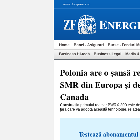
www.zfcorporate.ro
E
NERG
Home
Banci - Asigurari
Burse - Fonduri M
Business Hi-tech
Business Legal
Media &
Polonia are o şansă r
SMR din Europa şi de 
Canada
Construcţia primului reactor BWRX-300 este dej
ţară care va adopta această tehnologie, relatea
Testează abonamentul