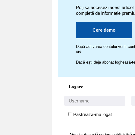
Poți să accesezi acest articol
completă de informație premi
Cere demo
După activarea contului vei fi c
ore
Dacă ești deja abonat loghează-te
Logare
Pastrează-mă logat
Atenţie: Această scriere publicistică e