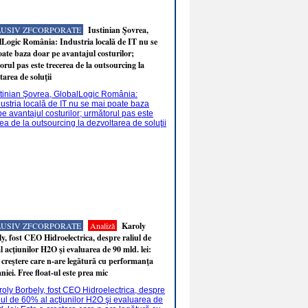
LUSIV ZFCORPORATE
Iustinian Şovrea,
Logic România: Industria locală de IT nu se
ate baza doar pe avantajul costurilor;
rul pas este trecerea de la outsourcing la
tarea de soluţii
LUSIV ZFCORPORATE
Analiză
Karoly
y, fost CEO Hidroelectrica, despre raliul de
 acţiunilor H2O şi evaluarea de 90 mld. lei:
 creştere care n-are legătură cu performanţa
iei. Free float-ul este prea mic