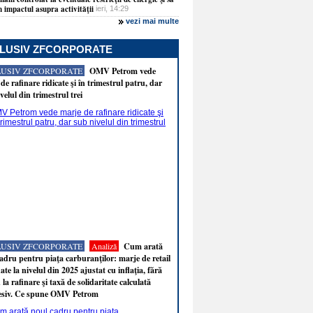
 impactul asupra activităţii
ieri, 14:29
vezi mai multe
LUSIV ZFCORPORATE
LUSIV ZFCORPORATE
OMV Petrom vede
de rafinare ridicate şi în trimestrul patru, dar
velul din trimestrul trei
LUSIV ZFCORPORATE
Analiză
Cum arată
adru pentru piaţa carburanţilor: marje de retail
ate la nivelul din 2025 ajustat cu inflaţia, fără
 la rafinare şi taxă de solidaritate calculată
esiv. Ce spune OMV Petrom