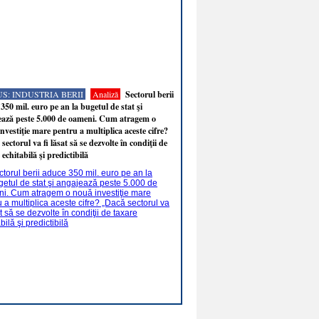
S: INDUSTRIA BERII
Analiză
Sectorul berii
350 mil. euro pe an la bugetul de stat şi
ează peste 5.000 de oameni. Cum atragem o
nvestiţie mare pentru a multiplica aceste cifre?
sectorul va fi lăsat să se dezvolte în condiţii de
 echitabilă şi predictibilă