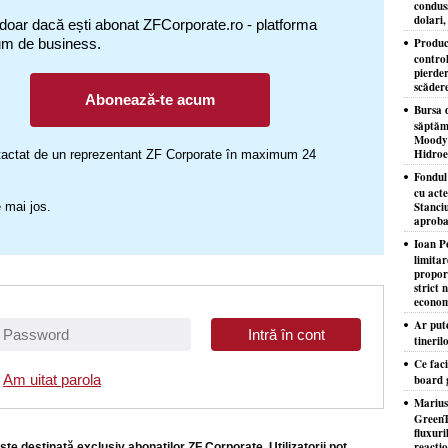
condusă
dolari,
 doar dacă ești abonat ZFCorporate.ro - platforma
um de business.
Produc
control
pierder
scăder
Abonează-te acum
Bursa d
săptăm
Moody'
Hidroe
ontactat de un reprezentant ZF Corporate în maximum 24
Fondul
cu acte
 mai jos.
Stanciu
aproba
Ioan P
limita
proporţ
strict 
econom
Ar put
tineril
Ce faci
Am uitat parola
board 
Marius
GreenT
fluxuri
reacţio
ste destinată exclusiv abonaţilor ZF Corporate. Utilizatorii pot