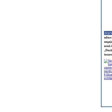
FOCU
aduce 
angaj
nouă i
„Dacă 
taxare