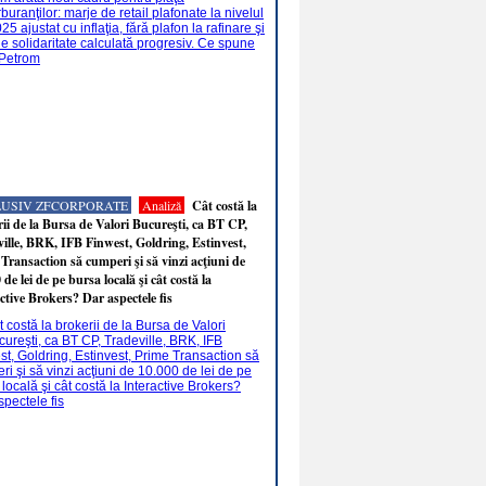
LUSIV ZFCORPORATE
Analiză
Cât costă la
ii de la Bursa de Valori Bucureşti, ca BT CP,
ille, BRK, IFB Finwest, Goldring, Estinvest,
Transaction să cumperi şi să vinzi acţiuni de
 de lei de pe bursa locală şi cât costă la
ctive Brokers? Dar aspectele fis