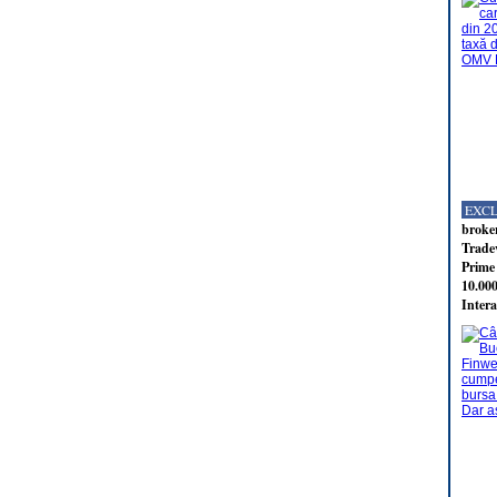
EXC
broker
Tradev
Prime 
10.000
Intera