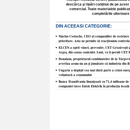
descărca şi tipări conţinut de pe acest 
comercial. Toate materialele publicat
completările ulterioare 
DIN ACEEASI CATEGORIE:
Marius Costache, CEO al companiilor de reciclare
prioritare. Asta ne permite să reacţionăm controlat 
ELCEN a oprit vineri, preventiv, CET Grozăveşti pen
Argeş, din cauza caniculei. Luni, va fi pornit CET 
Donalam, proprietarul combinatelor de la Târgovişt
avertiza acum un an şi jumătate că industria din R
Ungaria a depăşit cea mai dură parte a crizei ene
voluntară a consumului
Banca Transilvania finanţează cu 71,4 milioane de e
companiei turce Entek Elektrik în producţia locală 