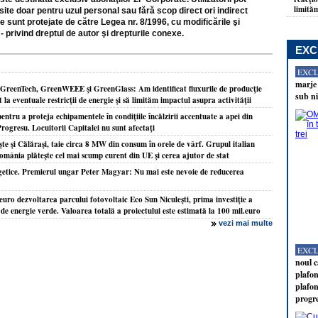
limităm
site doar pentru uzul personal sau fără scop direct ori indirect
e sunt protejate de către Legea nr. 8/1996, cu modificările şi
- privind dreptul de autor şi drepturile conexe.
EXC
EXC
marje 
 GreenTech, GreenWEEE şi GreenGlass: Am identificat fluxurile de producţie
sub ni
la eventuale restricţii de energie şi să limităm impactul asupra activităţii
tru a proteja echipamentele în condiţiile încălzirii accentuate a apei din
Progresu. Locuitorii Capitalei nu sunt afectaţi
e şi Călăraşi, taie circa 8 MW din consum în orele de vârf. Grupul italian
omânia plăteşte cel mai scump curent din UE şi cerea ajutor de stat
rgetice. Premierul ungar Peter Magyar: Nu mai este nevoie de reducerea
uro dezvoltarea parcului fotovoltaic Eco Sun Niculeşti, prima investiţie a
de energie verde. Valoarea totală a proiectului este estimată la 100 mil.euro
vezi mai multe
EXC
noul c
plafon
plafon
progr