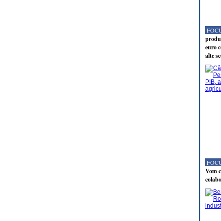
FOCU
produc
euro c
alte s
FOCU
Vom co
colabo