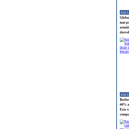
EXC
Global
mai po
următo
dezvol
EXC
Borbel
60% al
Este o
compan