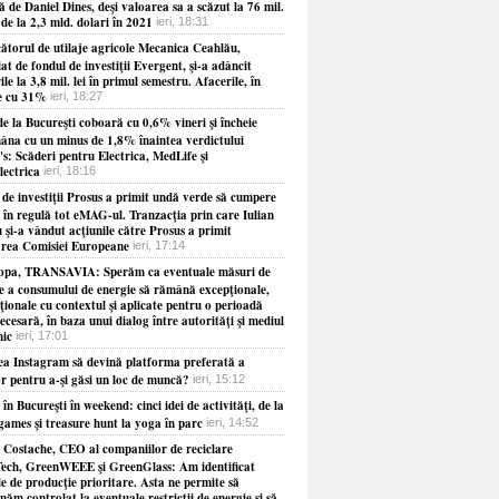
 de Daniel Dines, deşi valoarea sa a scăzut la 76 mil.
 de la 2,3 mld. dolari în 2021
ieri, 18:31
ătorul de utilaje agricole Mecanica Ceahlău,
at de fondul de investiţii Evergent, şi-a adâncit
ile la 3,8 mil. lei în primul semestru. Afacerile, în
e cu 31%
ieri, 18:27
e la Bucureşti coboară cu 0,6% vineri şi încheie
âna cu un minus de 1,8% înaintea verdictului
s: Scăderi pentru Electrica, MedLife şi
lectrica
ieri, 18:16
 de investiţii Prosus a primit undă verde să cumpere
 în regulă tot eMAG-ul. Tranzacţia prin care Iulian
 şi-a vândut acţiunile către Prosus a primit
rea Comisiei Europeane
ieri, 17:14
opa, TRANSAVIA: Sperăm ca eventuale măsuri de
re a consumului de energie să rămână excepţionale,
ionale cu contextul şi aplicate pentru o perioadă
necesară, în baza unui dialog între autorităţi şi mediul
ic
ieri, 17:01
ea Instagram să devină platforma preferată a
or pentru a-şi găsi un loc de muncă?
ieri, 15:12
 în Bucureşti în weekend: cinci idei de activităţi, de la
games şi treasure hunt la yoga în parc
ieri, 14:52
 Costache, CEO al companiilor de reciclare
ech, GreenWEEE şi GreenGlass: Am identificat
le de producţie prioritare. Asta ne permite să
năm controlat la eventuale restricţii de energie şi să