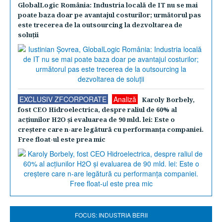
GlobalLogic România: Industria locală de IT nu se mai
poate baza doar pe avantajul costurilor; următorul pas
este trecerea de la outsourcing la dezvoltarea de
soluţii
EXCLUSIV ZFCORPORATE
Analiză
Karoly Borbely,
fost CEO Hidroelectrica, despre raliul de 60% al
acţiunilor H2O şi evaluarea de 90 mld. lei: Este o
creştere care n-are legătură cu performanţa companiei.
Free float-ul este prea mic
FOCUS: INDUSTRIA BERII