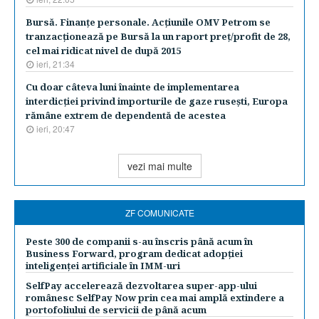
Bursă. Finanţe personale. Acţiunile OMV Petrom se
tranzacţionează pe Bursă la un raport preţ/profit de 28,
cel mai ridicat nivel de după 2015
ieri, 21:34
Cu doar câteva luni înainte de implementarea
interdicţiei privind importurile de gaze ruseşti, Europa
rămâne extrem de dependentă de acestea
ieri, 20:47
vezi mai multe
ZF COMUNICATE
Peste 300 de companii s-au înscris până acum în
Business Forward, program dedicat adopției
inteligenței artificiale în IMM-uri
SelfPay accelerează dezvoltarea super-app-ului
românesc SelfPay Now prin cea mai amplă extindere a
portofoliului de servicii de până acum