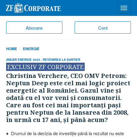
Desch
meniu
Abonare
Cont
HOME
ENERGIE
ANUAR ENERGIE 2025 - REVENIREA LA ŞANTIER
EXCLUSIV ZF CORPORATE
Christina Verchere, CEO OMV Petrom:
Neptun Deep este cel mai logic proiect
energetic al României. Gazul vine şi
odată cu el vor veni şi consumatorii.
Care au fost cei mai importanţi paşi
pentru Neptun de la lansarea din 2008,
în urmă cu 17 ani, şi până acum?
♦ Drumul de la decizia de investiţie până la rezultat nu este