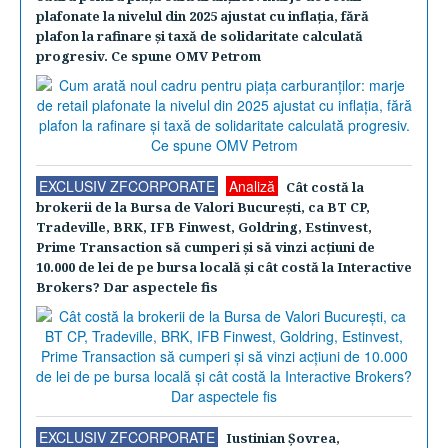
plafonate la nivelul din 2025 ajustat cu inflaţia, fără
plafon la rafinare şi taxă de solidaritate calculată
progresiv. Ce spune OMV Petrom
EXCLUSIV ZFCORPORATE
Analiză
Cât costă la
brokerii de la Bursa de Valori Bucureşti, ca BT CP,
Tradeville, BRK, IFB Finwest, Goldring, Estinvest,
Prime Transaction să cumperi şi să vinzi acţiuni de
10.000 de lei de pe bursa locală şi cât costă la Interactive
Brokers? Dar aspectele fis
EXCLUSIV ZFCORPORATE
Iustinian Şovrea,