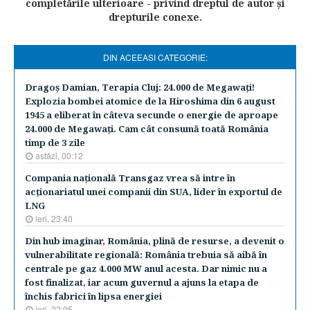
completările ulterioare - privind dreptul de autor şi
drepturile conexe.
DIN ACEEASI CATEGORIE:
Dragoş Damian, Terapia Cluj: 24.000 de Megawaţi!
Explozia bombei atomice de la Hiroshima din 6 august
1945 a eliberat în câteva secunde o energie de aproape
24.000 de Megawaţi. Cam cât consumă toată România
timp de 3 zile
astăzi, 00:12
Compania naţională Transgaz vrea să intre în
acţionariatul unei companii din SUA, lider în exportul de
LNG
ieri, 23:40
Din hub imaginar, România, plină de resurse, a devenit o
vulnerabilitate regională: România trebuia să aibă în
centrale pe gaz 4.000 MW anul acesta. Dar nimic nu a
fost finalizat, iar acum guvernul a ajuns la etapa de
închis fabrici în lipsa energiei
ieri, 22:05