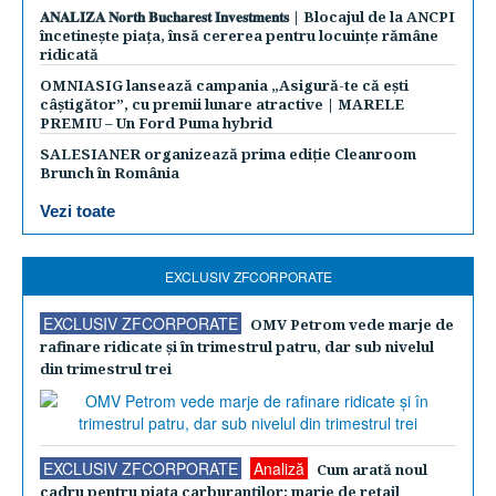
𝐀𝐍𝐀𝐋𝐈𝐙𝐀 𝐍𝐨𝐫𝐭𝐡 𝐁𝐮𝐜𝐡𝐚𝐫𝐞𝐬𝐭 𝐈𝐧𝐯𝐞𝐬𝐭𝐦𝐞𝐧𝐭𝐬 | Blocajul de la ANCPI
încetinește piața, însă cererea pentru locuințe rămâne
ridicată
OMNIASIG lansează campania „Asigură-te că ești
câștigător”, cu premii lunare atractive | MARELE
PREMIU – Un Ford Puma hybrid
SALESIANER organizează prima ediție Cleanroom
Brunch în România
Vezi toate
EXCLUSIV ZFCORPORATE
EXCLUSIV ZFCORPORATE
OMV Petrom vede marje de
rafinare ridicate şi în trimestrul patru, dar sub nivelul
din trimestrul trei
EXCLUSIV ZFCORPORATE
Analiză
Cum arată noul
cadru pentru piaţa carburanţilor: marje de retail