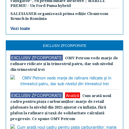
câștigător”, cu premii lunare atractive | MARELE
PREMIU – Un Ford Puma hybrid
SALESIANER organizează prima ediție Cleanroom
Brunch în România
Vezi toate
EXCLUSIV ZFCORPORATE
EXCLUSIV ZFCORPORATE
OMV Petrom vede marje de
rafinare ridicate şi în trimestrul patru, dar sub nivelul
din trimestrul trei
EXCLUSIV ZFCORPORATE
Analiză
Cum arată noul
cadru pentru piaţa carburanţilor: marje de retail
plafonate la nivelul din 2025 ajustat cu inflaţia, fără
plafon la rafinare şi taxă de solidaritate calculată
progresiv. Ce spune OMV Petrom