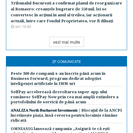
Tribunalul Bucureşti a confirmat planul de reorganizare
al Romaero: creanţele bugetare de 550 mil. lei se
convertesc în acţiuni în anul al treilea, iar acţionarii
actuali, între care Fondul Proprietatea, vor fi diluaţi
ieri, 16:40
vezi mai multe
ZF COMUNICATE
Peste 300 de companii s-au înscris până acum în
Business Forward, program dedicat adopției
inteligenței artificiale în IMM-uri
SelfPay accelerează dezvoltarea super-app-ului
românesc SelfPay Now prin cea mai amplă extindere a
portofoliului de servicii de până acum
𝐀𝐍𝐀𝐋𝐈𝐙𝐀 𝐍𝐨𝐫𝐭𝐡 𝐁𝐮𝐜𝐡𝐚𝐫𝐞𝐬𝐭 𝐈𝐧𝐯𝐞𝐬𝐭𝐦𝐞𝐧𝐭𝐬 | Blocajul de la ANCPI
încetinește piața, însă cererea pentru locuințe rămâne
ridicată
OMNIASIG lansează campania „Asigură-te că ești