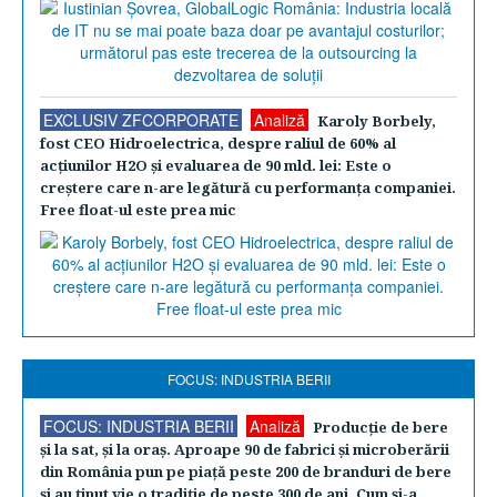
EXCLUSIV ZFCORPORATE
Analiză
Karoly Borbely,
fost CEO Hidroelectrica, despre raliul de 60% al
acţiunilor H2O şi evaluarea de 90 mld. lei: Este o
creştere care n-are legătură cu performanţa companiei.
Free float-ul este prea mic
FOCUS: INDUSTRIA BERII
FOCUS: INDUSTRIA BERII
Analiză
Producţie de bere
şi la sat, şi la oraş. Aproape 90 de fabrici şi microberării
din România pun pe piaţă peste 200 de branduri de bere
şi au ţinut vie o tradiţie de peste 300 de ani. Cum şi-a