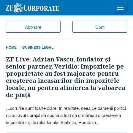
Desch
meniu
Abonare
Cont
HOME
BUSINESS LEGAL
ZF Live. Adrian Vascu, fondator şi
senior partner, Veridio: Impozitele pe
proprietate au fost majorate pentru
creşterea încasărilor din impozitele
locale, nu pentru alinierea la valoarea
de piaţă
„Lucrurile sunt foarte clare. În realitate, ceea ce oamenii politici
nu au avut curajul să spună a fost că urmăreau o creştere a
impozitelor şi taxelor locale. Statistic, România...