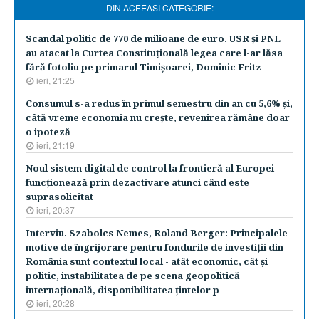
DIN ACEEASI CATEGORIE:
Scandal politic de 770 de milioane de euro. USR şi PNL
au atacat la Curtea Constituţională legea care l-ar lăsa
fără fotoliu pe primarul Timişoarei, Dominic Fritz
ieri, 21:25
Consumul s-a redus în primul semestru din an cu 5,6% şi,
câtă vreme economia nu creşte, revenirea rămâne doar
o ipoteză
ieri, 21:19
Noul sistem digital de control la frontieră al Europei
funcţionează prin dezactivare atunci când este
suprasolicitat
ieri, 20:37
Interviu. Szabolcs Nemes, Roland Berger: Principalele
motive de îngrijorare pentru fondurile de investiţii din
România sunt contextul local - atât economic, cât şi
politic, instabilitatea de pe scena geopolitică
internaţională, disponibilitatea ţintelor p
ieri, 20:28