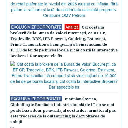
EXCLUSIV ZFCORPORATE
Analiză
Cât costă la
brokerii de la Bursa de Valori Bucureşti, ca BT CP,
Tradeville, BRK, IFB Finwest, Goldring, Estinvest,
Prime Transaction să cumperi şi să vinzi acţiuni de
10.000 de lei de pe bursa locală şi cât costă la Interactive
Brokers? Dar aspectele fis
EXCLUSIV ZFCORPORATE
Iustinian Şovrea,
GlobalLogic România: Industria locală de IT nu se mai
poate baza doar pe avantajul costurilor; următorul pas
este trecerea de la outsourcing la dezvoltarea de
soluţii