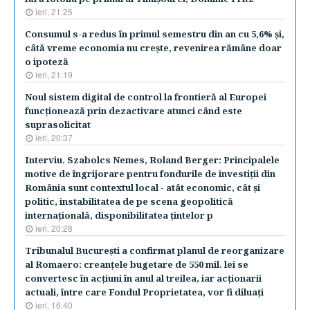
ieri, 21:25
Consumul s-a redus în primul semestru din an cu 5,6% şi,
câtă vreme economia nu creşte, revenirea rămâne doar
o ipoteză
ieri, 21:19
Noul sistem digital de control la frontieră al Europei
funcţionează prin dezactivare atunci când este
suprasolicitat
ieri, 20:37
Interviu. Szabolcs Nemes, Roland Berger: Principalele
motive de îngrijorare pentru fondurile de investiţii din
România sunt contextul local - atât economic, cât şi
politic, instabilitatea de pe scena geopolitică
internaţională, disponibilitatea ţintelor p
ieri, 20:28
Tribunalul Bucureşti a confirmat planul de reorganizare
al Romaero: creanţele bugetare de 550 mil. lei se
convertesc în acţiuni în anul al treilea, iar acţionarii
actuali, între care Fondul Proprietatea, vor fi diluaţi
ieri, 16:40