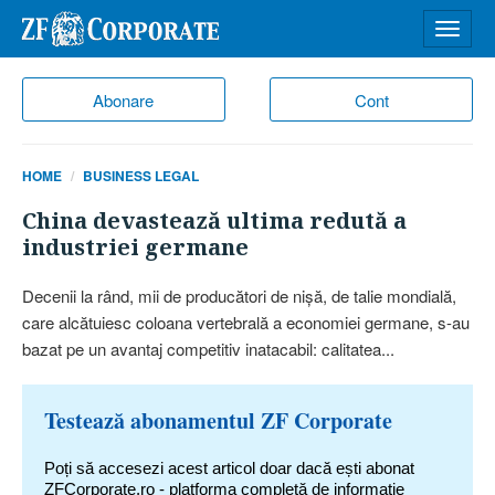
Desch
meniu
Abonare
Cont
HOME
BUSINESS LEGAL
China devastează ultima redută a
industriei germane
Decenii la rând, mii de produ­că­tori de nişă, de talie mondială,
care alcătuiesc coloana vertebrală a eco­nomiei germane, s-au
bazat pe un avantaj competitiv inatacabil: calita­tea...
Testează abonamentul ZF Corporate
Poți să accesezi acest articol doar dacă ești abonat
ZFCorporate.ro - platforma completă de informație