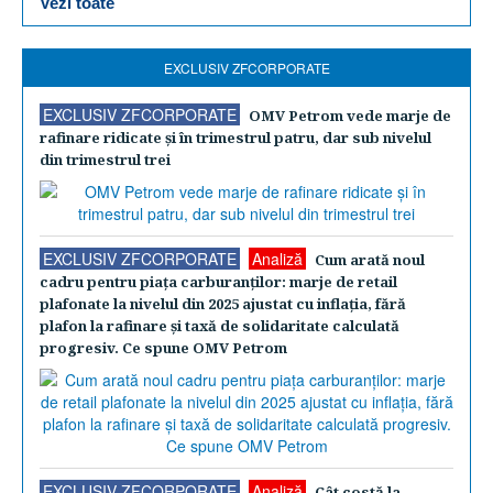
Vezi toate
EXCLUSIV ZFCORPORATE
EXCLUSIV ZFCORPORATE
OMV Petrom vede marje de
rafinare ridicate şi în trimestrul patru, dar sub nivelul
din trimestrul trei
EXCLUSIV ZFCORPORATE
Analiză
Cum arată noul
cadru pentru piaţa carburanţilor: marje de retail
plafonate la nivelul din 2025 ajustat cu inflaţia, fără
plafon la rafinare şi taxă de solidaritate calculată
progresiv. Ce spune OMV Petrom
EXCLUSIV ZFCORPORATE
Analiză
Cât costă la