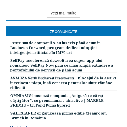
vezi mai multe
ZF COMUNICATE
Peste 300 de companii s-au înscris până acum în
Business Forward, program dedicat adopției
inteligenței artificiale în IMM-uri
SelfPay accelerează dezvoltarea super-app-ului
românesc SelfPay Now prin cea mai amplă extindere a
portofoliului de servicii de până acum
𝐀𝐍𝐀𝐋𝐈𝐙𝐀 𝐍𝐨𝐫𝐭𝐡 𝐁𝐮𝐜𝐡𝐚𝐫𝐞𝐬𝐭 𝐈𝐧𝐯𝐞𝐬𝐭𝐦𝐞𝐧𝐭𝐬 | Blocajul de la ANCPI
încetinește piața, însă cererea pentru locuințe rămâne
ridicată
OMNIASIG lansează campania „Asigură-te că ești
câștigător”, cu premii lunare atractive | MARELE
PREMIU – Un Ford Puma hybrid
SALESIANER organizează prima ediție Cleanroom
Brunch în România