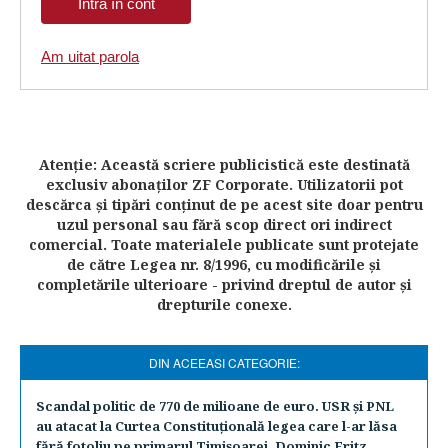
Am uitat parola
Atenţie: Această scriere publicistică este destinată
exclusiv abonaţilor ZF Corporate. Utilizatorii pot
descărca şi tipări conţinut de pe acest site doar pentru
uzul personal sau fără scop direct ori indirect
comercial. Toate materialele publicate sunt protejate
de către Legea nr. 8/1996, cu modificările şi
completările ulterioare - privind dreptul de autor şi
drepturile conexe.
DIN ACEEASI CATEGORIE:
Scandal politic de 770 de milioane de euro. USR şi PNL
au atacat la Curtea Constituţională legea care l-ar lăsa
fără fotoliu pe primarul Timişoarei, Dominic Fritz