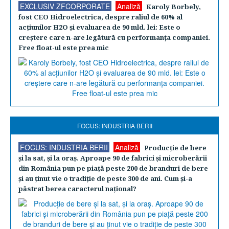
EXCLUSIV ZFCORPORATE
Analiză
Karoly Borbely,
fost CEO Hidroelectrica, despre raliul de 60% al
acţiunilor H2O şi evaluarea de 90 mld. lei: Este o
creştere care n-are legătură cu performanţa companiei.
Free float-ul este prea mic
FOCUS: INDUSTRIA BERII
FOCUS: INDUSTRIA BERII
Analiză
Producţie de bere
şi la sat, şi la oraş. Aproape 90 de fabrici şi microberării
din România pun pe piaţă peste 200 de branduri de bere
şi au ţinut vie o tradiţie de peste 300 de ani. Cum şi-a
păstrat berea caracterul naţional?