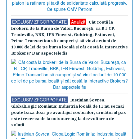
EXCLUSIV ZFCORPORATE
Analiză
Cât costă la
brokerii de la Bursa de Valori Bucureşti, ca BT CP,
Tradeville, BRK, IFB Finwest, Goldring, Estinvest,
Prime Transaction să cumperi şi să vinzi acţiuni de
10.000 de lei de pe bursa locală şi cât costă la Interactive
Brokers? Dar aspectele fis
EXCLUSIV ZFCORPORATE
Iustinian Şovrea,
GlobalLogic România: Industria locală de IT nu se mai
poate baza doar pe avantajul costurilor; următorul pas
este trecerea de la outsourcing la dezvoltarea de
soluţii