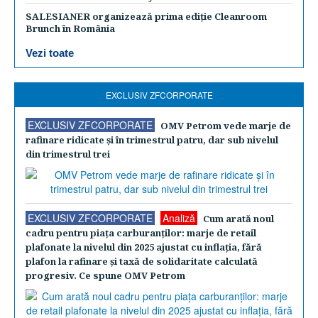
SALESIANER organizează prima ediție Cleanroom
Brunch în România
Vezi toate
EXCLUSIV ZFCORPORATE
EXCLUSIV ZFCORPORATE
OMV Petrom vede marje de
rafinare ridicate şi în trimestrul patru, dar sub nivelul
din trimestrul trei
EXCLUSIV ZFCORPORATE
Analiză
Cum arată noul
cadru pentru piaţa carburanţilor: marje de retail
plafonate la nivelul din 2025 ajustat cu inflaţia, fără
plafon la rafinare şi taxă de solidaritate calculată
progresiv. Ce spune OMV Petrom