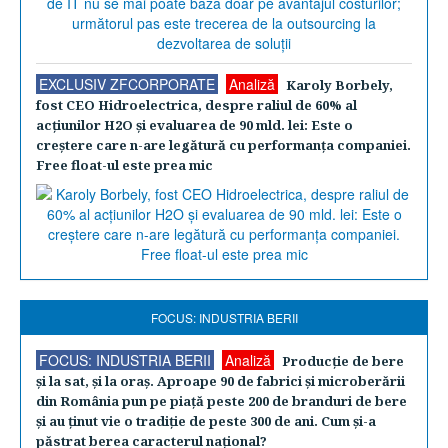
EXCLUSIV ZFCORPORATE
Analiză
Karoly Borbely,
fost CEO Hidroelectrica, despre raliul de 60% al
acţiunilor H2O şi evaluarea de 90 mld. lei: Este o
creştere care n-are legătură cu performanţa companiei.
Free float-ul este prea mic
FOCUS: INDUSTRIA BERII
FOCUS: INDUSTRIA BERII
Analiză
Producţie de bere
şi la sat, şi la oraş. Aproape 90 de fabrici şi microberării
din România pun pe piaţă peste 200 de branduri de bere
şi au ţinut vie o tradiţie de peste 300 de ani. Cum şi-a
păstrat berea caracterul naţional?