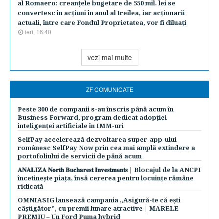
al Romaero: creanţele bugetare de 550 mil. lei se
convertesc în acţiuni în anul al treilea, iar acţionarii
actuali, între care Fondul Proprietatea, vor fi diluaţi
ieri, 16:40
vezi mai multe
ZF COMUNICATE
Peste 300 de companii s-au înscris până acum în
Business Forward, program dedicat adopției
inteligenței artificiale în IMM-uri
SelfPay accelerează dezvoltarea super-app-ului
românesc SelfPay Now prin cea mai amplă extindere a
portofoliului de servicii de până acum
𝐀𝐍𝐀𝐋𝐈𝐙𝐀 𝐍𝐨𝐫𝐭𝐡 𝐁𝐮𝐜𝐡𝐚𝐫𝐞𝐬𝐭 𝐈𝐧𝐯𝐞𝐬𝐭𝐦𝐞𝐧𝐭𝐬 | Blocajul de la ANCPI
încetinește piața, însă cererea pentru locuințe rămâne
ridicată
OMNIASIG lansează campania „Asigură-te că ești
câștigător”, cu premii lunare atractive | MARELE
PREMIU – Un Ford Puma hybrid