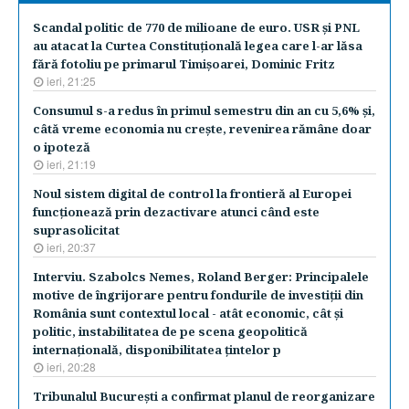
Scandal politic de 770 de milioane de euro. USR şi PNL
au atacat la Curtea Constituţională legea care l-ar lăsa
fără fotoliu pe primarul Timişoarei, Dominic Fritz
ieri, 21:25
Consumul s-a redus în primul semestru din an cu 5,6% şi,
câtă vreme economia nu creşte, revenirea rămâne doar
o ipoteză
ieri, 21:19
Noul sistem digital de control la frontieră al Europei
funcţionează prin dezactivare atunci când este
suprasolicitat
ieri, 20:37
Interviu. Szabolcs Nemes, Roland Berger: Principalele
motive de îngrijorare pentru fondurile de investiţii din
România sunt contextul local - atât economic, cât şi
politic, instabilitatea de pe scena geopolitică
internaţională, disponibilitatea ţintelor p
ieri, 20:28
Tribunalul Bucureşti a confirmat planul de reorganizare