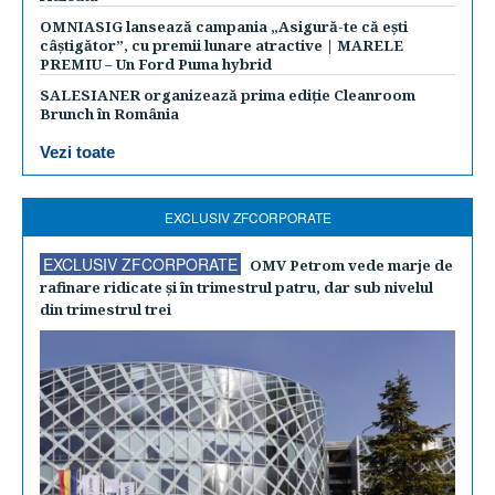
OMNIASIG lansează campania „Asigură-te că ești
câștigător”, cu premii lunare atractive | MARELE
PREMIU – Un Ford Puma hybrid
SALESIANER organizează prima ediție Cleanroom
Brunch în România
Vezi toate
EXCLUSIV ZFCORPORATE
EXCLUSIV ZFCORPORATE
OMV Petrom vede marje de
rafinare ridicate şi în trimestrul patru, dar sub nivelul
din trimestrul trei