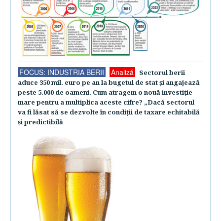
FOCUS: INDUSTRIA BERII
Analiză
Sectorul berii
aduce 350 mil. euro pe an la bugetul de stat şi angajează
peste 5.000 de oameni. Cum atragem o nouă investiţie
mare pentru a multiplica aceste cifre? „Dacă sectorul
va fi lăsat să se dezvolte în condiţii de taxare echitabilă
şi predictibilă