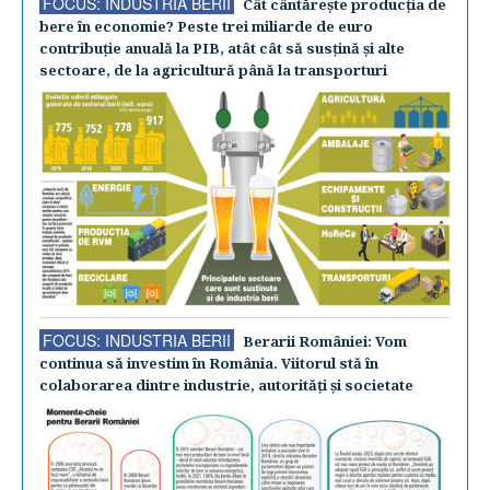
FOCUS: INDUSTRIA BERII
Cât cântăreşte producţia de
bere în economie? Peste trei miliarde de euro
contribuţie anuală la PIB, atât cât să susţină şi alte
sectoare, de la agricultură până la transporturi
FOCUS: INDUSTRIA BERII
Berarii României: Vom
continua să investim în România. Viitorul stă în
colaborarea dintre industrie, autorităţi şi societate