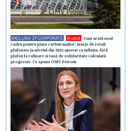
EXCLUSIV ZFCORPORATE
Analiză
Cum arată noul
cadru pentru piaţa carburanţilor: marje de retail
plafonate la nivelul din 2025 ajustat cu inflaţia, fără
plafon la rafinare şi taxă de solidaritate calculată
progresiv. Ce spune OMV Petrom