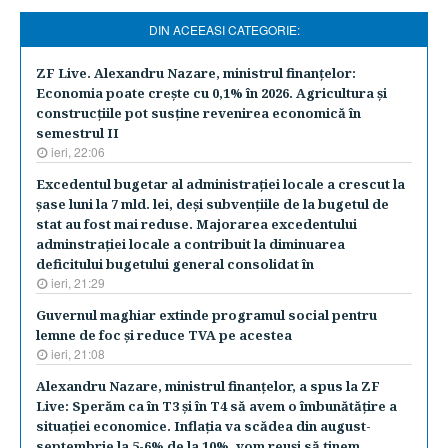
DIN ACEEASI CATEGORIE:
ZF Live. Alexandru Nazare, ministrul finanţelor:
Economia poate creşte cu 0,1% în 2026. Agricultura şi
construcţiile pot susţine revenirea economică în
semestrul II
ieri, 22:06
Excedentul bugetar al administraţiei locale a crescut la
şase luni la 7 mld. lei, deşi subvenţiile de la bugetul de
stat au fost mai reduse. Majorarea excedentului
adminstraţiei locale a contribuit la diminuarea
deficitului bugetului general consolidat în
ieri, 21:29
Guvernul maghiar extinde programul social pentru
lemne de foc şi reduce TVA pe acestea
ieri, 21:08
Alexandru Nazare, ministrul finanţelor, a spus la ZF
Live: Sperăm ca în T3 şi în T4 să avem o îmbunătăţire a
situaţiei economice. Inflaţia va scădea din august-
septembrie la 5-6% de la 10%, vom reuşi să ţinem