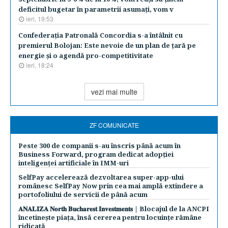
deficitul bugetar în parametrii asumaţi, vom v
ieri, 19:53
Confederaţia Patronală Concordia s-a întâlnit cu
premierul Bolojan: Este nevoie de un plan de ţară pe
energie şi o agendă pro-competitivitate
ieri, 18:24
vezi mai multe
ZF COMUNICATE
Peste 300 de companii s-au înscris până acum în
Business Forward, program dedicat adopției
inteligenței artificiale în IMM-uri
SelfPay accelerează dezvoltarea super-app-ului
românesc SelfPay Now prin cea mai amplă extindere a
portofoliului de servicii de până acum
𝐀𝐍𝐀𝐋𝐈𝐙𝐀 𝐍𝐨𝐫𝐭𝐡 𝐁𝐮𝐜𝐡𝐚𝐫𝐞𝐬𝐭 𝐈𝐧𝐯𝐞𝐬𝐭𝐦𝐞𝐧𝐭𝐬 | Blocajul de la ANCPI
încetinește piața, însă cererea pentru locuințe rămâne
ridicată