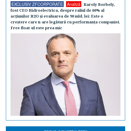
EXCLUSIV ZFCORPORATE
Analiză
Karoly Borbely,
fost CEO Hidroelectrica, despre raliul de 60% al
acţiunilor H2O şi evaluarea de 90 mld. lei: Este o
creştere care n-are legătură cu performanţa companiei.
Free float-ul este prea mic