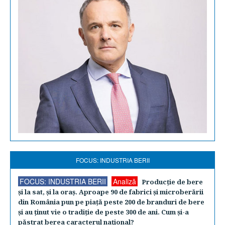
FOCUS: INDUSTRIA BERII
FOCUS: INDUSTRIA BERII
Analiză
Producţie de bere
şi la sat, şi la oraş. Aproape 90 de fabrici şi microberării
din România pun pe piaţă peste 200 de branduri de bere
şi au ţinut vie o tradiţie de peste 300 de ani. Cum şi-a
păstrat berea caracterul naţional?