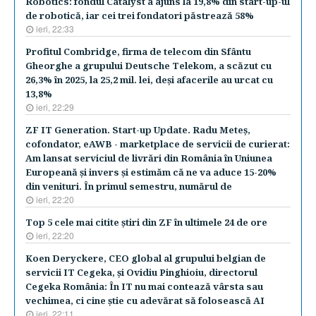
Robotics: fondul Catalyst a ajuns la 19,8% din start-up-ul
de robotică, iar cei trei fondatori păstrează 58%
ieri, 22:33
Profitul Combridge, firma de telecom din Sfântu
Gheorghe a grupului Deutsche Telekom, a scăzut cu
26,3% în 2025, la 25,2 mil. lei, deşi afacerile au urcat cu
13,8%
ieri, 22:29
ZF IT Generation. Start-up Update. Radu Meteş,
cofondator, eAWB - marketplace de servicii de curierat:
Am lansat serviciul de livrări din România în Uniunea
Europeană şi invers şi estimăm că ne va aduce 15-20%
din venituri. În primul semestru, numărul de
ieri, 22:20
Top 5 cele mai citite ştiri din ZF în ultimele 24 de ore
ieri, 22:20
Koen Deryckere, CEO global al grupului belgian de
servicii IT Cegeka, şi Ovidiu Pinghioiu, directorul
Cegeka România: În IT nu mai contează vârsta sau
vechimea, ci cine ştie cu adevărat să folosească AI
ieri, 22:11