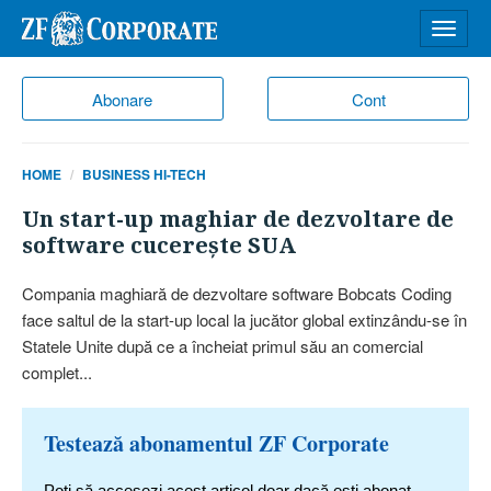
Desch
meniu
Abonare
Cont
HOME
BUSINESS HI-TECH
Un start-up maghiar de dezvoltare de
software cucereşte SUA
Compania maghiară de dezvoltare software Bobcats Coding
face saltul de la start-up local la jucător global extinzându-se în
Statele Unite după ce a încheiat primul său an comercial
complet...
Testează abonamentul ZF Corporate
Poți să accesezi acest articol doar dacă ești abonat