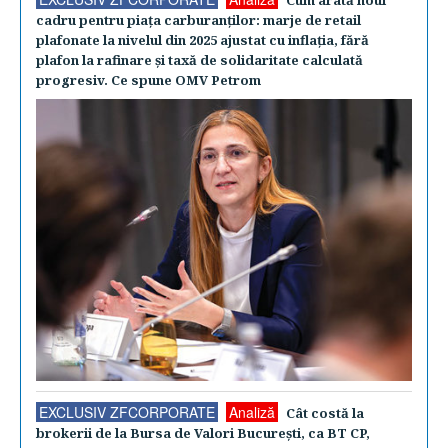
Cum arată noul
cadru pentru piaţa carburanţilor: marje de retail
plafonate la nivelul din 2025 ajustat cu inflaţia, fără
plafon la rafinare şi taxă de solidaritate calculată
progresiv. Ce spune OMV Petrom
EXCLUSIV ZFCORPORATE
Analiză
Cât costă la
brokerii de la Bursa de Valori Bucureşti, ca BT CP,