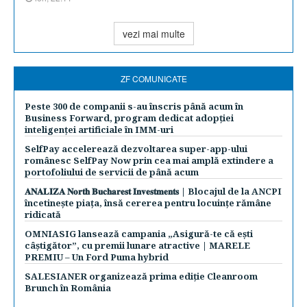
vezi mai multe
ZF COMUNICATE
Peste 300 de companii s-au înscris până acum în
Business Forward, program dedicat adopției
inteligenței artificiale în IMM-uri
SelfPay accelerează dezvoltarea super-app-ului
românesc SelfPay Now prin cea mai amplă extindere a
portofoliului de servicii de până acum
𝐀𝐍𝐀𝐋𝐈𝐙𝐀 𝐍𝐨𝐫𝐭𝐡 𝐁𝐮𝐜𝐡𝐚𝐫𝐞𝐬𝐭 𝐈𝐧𝐯𝐞𝐬𝐭𝐦𝐞𝐧𝐭𝐬 | Blocajul de la ANCPI
încetinește piața, însă cererea pentru locuințe rămâne
ridicată
OMNIASIG lansează campania „Asigură-te că ești
câștigător”, cu premii lunare atractive | MARELE
PREMIU – Un Ford Puma hybrid
SALESIANER organizează prima ediție Cleanroom
Brunch în România