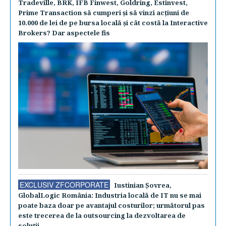
Tradeville, BRK, IFB Finwest, Goldring, Estinvest,
Prime Transaction să cumperi şi să vinzi acţiuni de
10.000 de lei de pe bursa locală şi cât costă la Interactive
Brokers? Dar aspectele fis
EXCLUSIV ZFCORPORATE
Iustinian Şovrea,
GlobalLogic România: Industria locală de IT nu se mai
poate baza doar pe avantajul costurilor; următorul pas
este trecerea de la outsourcing la dezvoltarea de
soluţii