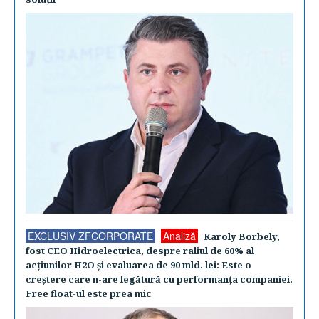
EXCLUSIV ZFCORPORATE
Analiză
Karoly Borbely,
fost CEO Hidroelectrica, despre raliul de 60% al
acţiunilor H2O şi evaluarea de 90 mld. lei: Este o
creştere care n-are legătură cu performanţa companiei.
Free float-ul este prea mic