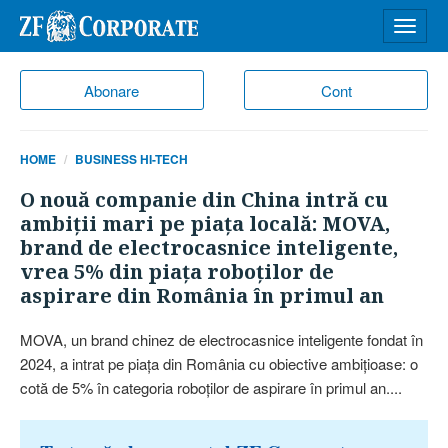
Desch
meniu
Abonare
Cont
HOME
BUSINESS HI-TECH
O nouă companie din China intră cu
ambiţii mari pe piaţa locală: MOVA,
brand de electrocasnice inteligente,
vrea 5% din piaţa roboţilor de
aspirare din România în primul an
MOVA, un brand chinez de electrocasnice inteligente fondat în
2024, a intrat pe piaţa din România cu obiective ambiţioase: o
cotă de 5% în categoria roboţilor de aspirare în primul an....