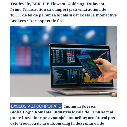
Tradeville, BRK, IFB Finwest, Goldring, Estinvest,
Prime Transaction să cumperi şi să vinzi acţiuni de
10.000 de lei de pe bursa locală şi cât costă la Interactive
Brokers? Dar aspectele fis
EXCLUSIV ZFCORPORATE
Iustinian Şovrea,
GlobalLogic România: Industria locală de IT nu se mai
poate baza doar pe avantajul costurilor; următorul pas
este trecerea de la outsourcing la dezvoltarea de