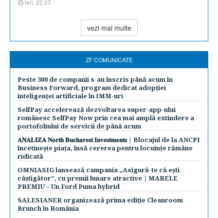
ieri, 22:07
vezi mai multe
ZF COMUNICATE
Peste 300 de companii s-au înscris până acum în
Business Forward, program dedicat adopției
inteligenței artificiale în IMM-uri
SelfPay accelerează dezvoltarea super-app-ului
românesc SelfPay Now prin cea mai amplă extindere a
portofoliului de servicii de până acum
𝐀𝐍𝐀𝐋𝐈𝐙𝐀 𝐍𝐨𝐫𝐭𝐡 𝐁𝐮𝐜𝐡𝐚𝐫𝐞𝐬𝐭 𝐈𝐧𝐯𝐞𝐬𝐭𝐦𝐞𝐧𝐭𝐬 | Blocajul de la ANCPI
încetinește piața, însă cererea pentru locuințe rămâne
ridicată
OMNIASIG lansează campania „Asigură-te că ești
câștigător”, cu premii lunare atractive | MARELE
PREMIU – Un Ford Puma hybrid
SALESIANER organizează prima ediție Cleanroom
Brunch în România