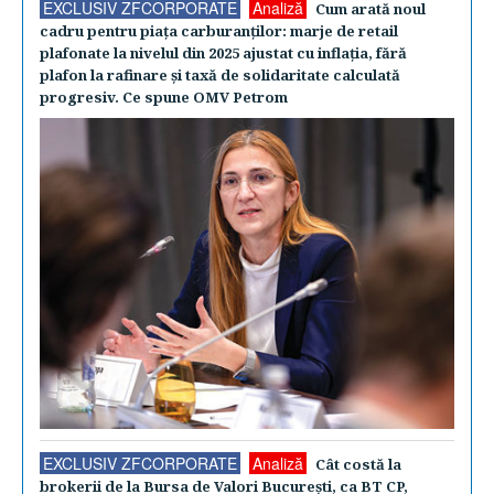
EXCLUSIV ZFCORPORATE
Analiză
Cum arată noul
cadru pentru piaţa carburanţilor: marje de retail
plafonate la nivelul din 2025 ajustat cu inflaţia, fără
plafon la rafinare şi taxă de solidaritate calculată
progresiv. Ce spune OMV Petrom
EXCLUSIV ZFCORPORATE
Analiză
Cât costă la
brokerii de la Bursa de Valori Bucureşti, ca BT CP,