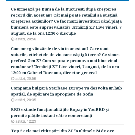
Ce urmează pe Bursa de la Bucureşti după creşterea
record din acest an? Cât mai poate retailul să susţină
creşterea acţiunilor? Ce fac marii investitori când piaţa
bursieră este supraevaluată? Urmăriţi ZF Live vineri, 7
august, de la ora 12:30 o discuţie
astăzi, 20:56
Cum merg vânzările de vin în acest an? Care sunt
soiurile, etichetele de vin care câştigă teren? Ce vinuri
preferă Gen Z? Cum se poate promova mai bine vinul
românesc? Urmăriţi ZF Live vineri, 7 august, de la ora
12:00 cu Gabriel Roceanu, director general
astăzi, 20:56
Compania bulgară Starbase Europe va dezvolta un hub
spaţial, de apărare în apropiere de Sofia
astăzi, 20:35
BRD extinde funcţionalităţile Ropay în YouBRD şi
permite plăţile instant către comercianţi
astăzi, 12:23
Top 5 cele mai citite ştiri din ZF în ultimele 24 de ore