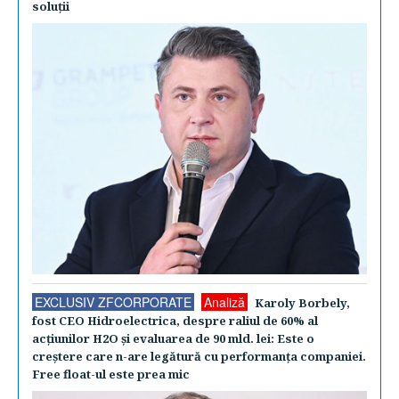
soluţii
EXCLUSIV ZFCORPORATE
Analiză
Karoly Borbely,
fost CEO Hidroelectrica, despre raliul de 60% al
acţiunilor H2O şi evaluarea de 90 mld. lei: Este o
creştere care n-are legătură cu performanţa companiei.
Free float-ul este prea mic