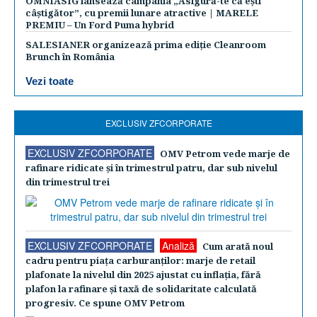
OMNIASIG lansează campania „Asigură-te că ești
câștigător”, cu premii lunare atractive | MARELE
PREMIU – Un Ford Puma hybrid
SALESIANER organizează prima ediție Cleanroom
Brunch în România
Vezi toate
EXCLUSIV ZFCORPORATE
EXCLUSIV ZFCORPORATE
OMV Petrom vede marje de
rafinare ridicate şi în trimestrul patru, dar sub nivelul
din trimestrul trei
EXCLUSIV ZFCORPORATE
Analiză
Cum arată noul
cadru pentru piaţa carburanţilor: marje de retail
plafonate la nivelul din 2025 ajustat cu inflaţia, fără
plafon la rafinare şi taxă de solidaritate calculată
progresiv. Ce spune OMV Petrom