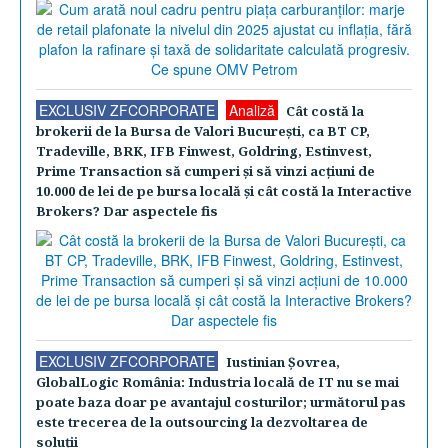
EXCLUSIV ZFCORPORATE
Analiză
Cât costă la
brokerii de la Bursa de Valori Bucureşti, ca BT CP,
Tradeville, BRK, IFB Finwest, Goldring, Estinvest,
Prime Transaction să cumperi şi să vinzi acţiuni de
10.000 de lei de pe bursa locală şi cât costă la Interactive
Brokers? Dar aspectele fis
EXCLUSIV ZFCORPORATE
Iustinian Şovrea,
GlobalLogic România: Industria locală de IT nu se mai
poate baza doar pe avantajul costurilor; următorul pas
este trecerea de la outsourcing la dezvoltarea de
soluţii