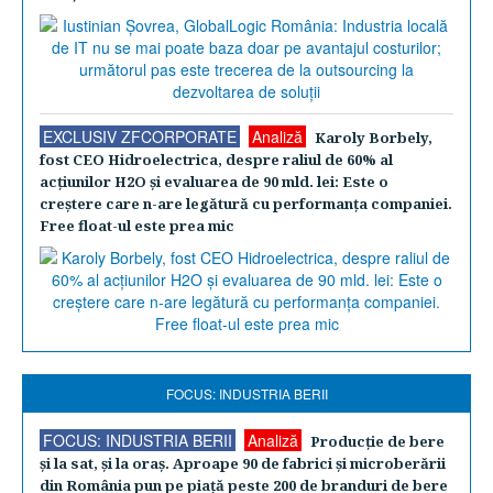
EXCLUSIV ZFCORPORATE
Analiză
Karoly Borbely,
fost CEO Hidroelectrica, despre raliul de 60% al
acţiunilor H2O şi evaluarea de 90 mld. lei: Este o
creştere care n-are legătură cu performanţa companiei.
Free float-ul este prea mic
FOCUS: INDUSTRIA BERII
FOCUS: INDUSTRIA BERII
Analiză
Producţie de bere
şi la sat, şi la oraş. Aproape 90 de fabrici şi microberării
din România pun pe piaţă peste 200 de branduri de bere