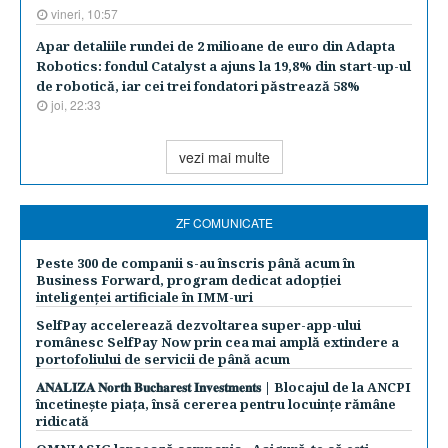
vineri, 10:57
Apar detaliile rundei de 2 milioane de euro din Adapta
Robotics: fondul Catalyst a ajuns la 19,8% din start-up-ul
de robotică, iar cei trei fondatori păstrează 58%
joi, 22:33
vezi mai multe
ZF COMUNICATE
Peste 300 de companii s-au înscris până acum în
Business Forward, program dedicat adopției
inteligenței artificiale în IMM-uri
SelfPay accelerează dezvoltarea super-app-ului
românesc SelfPay Now prin cea mai amplă extindere a
portofoliului de servicii de până acum
𝐀𝐍𝐀𝐋𝐈𝐙𝐀 𝐍𝐨𝐫𝐭𝐡 𝐁𝐮𝐜𝐡𝐚𝐫𝐞𝐬𝐭 𝐈𝐧𝐯𝐞𝐬𝐭𝐦𝐞𝐧𝐭𝐬 | Blocajul de la ANCPI
încetinește piața, însă cererea pentru locuințe rămâne
ridicată