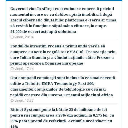
Guvernul vine în sfârşit cu o estimare concretă privind
momentul în care se va debloca piaţa imobiliară după
atacul cibernetic din 14 iulie: platforma e-Terra ar urma
să revină în funcţiune săptămâna viitoare, în etape.
94.000 de cereri aşteaptă soluţiona
vineri, 20:04
Fondul de investiţii Prosus a primit undă verde să
cumpere cu acte în regulă tot eMAG-ul. Tranzacţia prin
care Iulian Stanciu şi-a vândut acţiunile către Prosus a
primit aprobarea Comisiei Europeane
vineri, 17:14
Opt companii româneşti sunt incluse în cea mai recentă
ediţie a Deloitte EMEA Technology Fast 500,
clasamentul companiilor de tehnologie cu cea mai
rapidă creştere din Europa, Orientul Mijlociu şi Africa
vineri, 13:37
Bittnet Systems pune la bătaie 25 de milioane de lei
pentru răscumpărarea a 23% din acţiuni, la 0,175 lei, cu
39% peste preţul de referinţă. Acţiunile urcă vineri cu
14%