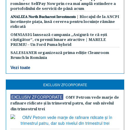
românesc SelfPay Now prin cea mai amplă extindere a
portofoliului de servicii de până acum
𝐀𝐍𝐀𝐋𝐈𝐙𝐀 𝐍𝐨𝐫𝐭𝐡 𝐁𝐮𝐜𝐡𝐚𝐫𝐞𝐬𝐭 𝐈𝐧𝐯𝐞𝐬𝐭𝐦𝐞𝐧𝐭𝐬 | Blocajul de la ANCPI
încetinește piața, însă cererea pentru locuințe rămâne
ridicată
OMNIASIG lansează campania „Asigură-te că ești
câștigător”, cu premii lunare atractive | MARELE
PREMIU – Un Ford Puma hybrid
SALESIANER organizează prima ediție Cleanroom
Brunch în România
Vezi toate
EXCLUSIV ZFCORPORATE
EXCLUSIV ZFCORPORATE
OMV Petrom vede marje de
rafinare ridicate şi în trimestrul patru, dar sub nivelul
din trimestrul trei