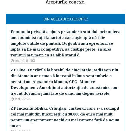
drepturile conexe.
DIN ACEEASI CATEGORIE:
Economia privată a ajuns prizoniera statului, prizoniera
unei administraţii fanariote care aşteaptă să-i fie
umplute cutiile de pantofi. Degeaba antreprenorii se
luptă să fie mai competitivi, să câştige pieţe, să aibă
venituri mai mari ca să aibă statul d
astăzi, 01:03
ZF Live. Lucrările la hotelul de cinci stele Radisson Blu
din Mamaia ar urma să înceapă în luna septembrie a
acestui an. Alexandru Manea, CEO, Monarc
Development: Am obţinut autorizaţia de construire, au
trecut doi ani şi jumătate de când am depus avizele
ieri, 22:26
ZF Index Imobiliar. Crângaşi, cartierul care s-a scumpit
cel mai mult din Bucureşti: cu 30.000 de euro mai mult
pentru un apartament vechi cu trei camere faţă de acum
un an