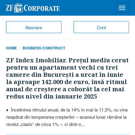
Desch
meniu
Abonare
Cont
HOME
BUSINESS CONSTRUCT
ZF Index Imobiliar. Preţul mediu cerut
pentru un apartament vechi cu trei
camere din Bucureşti a urcat în iunie
la aproape 142.000 de euro, însă ritmul
anual de creştere a coborât la cel mai
redus nivel din ianuarie 2025
♦ Încetinirea ritmului anual, de la 14% în mai la 11,3%, nu vine
neapărat din temperarea creşterilor – avansul lunar rămâne la
nivelul „clasic“ de circa 1% –, ci dintr-o...