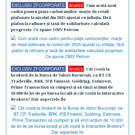
EXCLUSIV ZFCORPORATE
Analiză
Cum arată noul
cadru pentru piaţa carburanţilor: marje de retail
plafonate la nivelul din 2025 ajustat cu inflaţia, fără
plafon la rafinare şi taxă de solidaritate calculată
progresiv. Ce spune OMV Petrom
EXCLUSIV ZFCORPORATE
Analiză
Cât costă la
brokerii de la Bursa de Valori Bucureşti, ca BT CP,
Tradeville, BRK, IFB Finwest, Goldring, Estinvest,
Prime Transaction să cumperi şi să vinzi acţiuni de
10.000 de lei de pe bursa locală şi cât costă la Interactive
Brokers? Dar aspectele fis