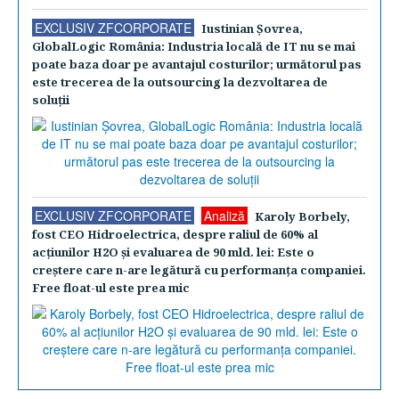
EXCLUSIV ZFCORPORATE
Iustinian Şovrea,
GlobalLogic România: Industria locală de IT nu se mai
poate baza doar pe avantajul costurilor; următorul pas
este trecerea de la outsourcing la dezvoltarea de
soluţii
EXCLUSIV ZFCORPORATE
Analiză
Karoly Borbely,
fost CEO Hidroelectrica, despre raliul de 60% al
acţiunilor H2O şi evaluarea de 90 mld. lei: Este o
creştere care n-are legătură cu performanţa companiei.
Free float-ul este prea mic