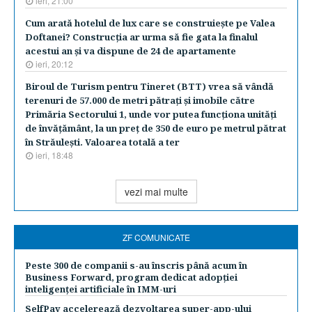
ieri, 21:00
Cum arată hotelul de lux care se construieşte pe Valea
Doftanei? Construcţia ar urma să fie gata la finalul
acestui an şi va dispune de 24 de apartamente
ieri, 20:12
Biroul de Turism pentru Tineret (BTT) vrea să vândă
terenuri de 57.000 de metri pătraţi şi imobile către
Primăria Sectorului 1, unde vor putea funcţiona unităţi
de învăţământ, la un preţ de 350 de euro pe metrul pătrat
în Străuleşti. Valoarea totală a ter
ieri, 18:48
vezi mai multe
ZF COMUNICATE
Peste 300 de companii s-au înscris până acum în
Business Forward, program dedicat adopției
inteligenței artificiale în IMM-uri
SelfPay accelerează dezvoltarea super-app-ului