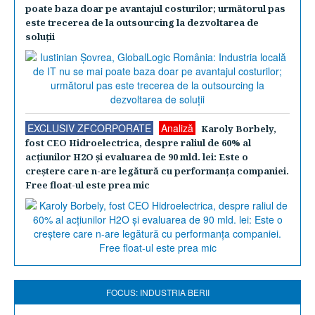
poate baza doar pe avantajul costurilor; următorul pas
este trecerea de la outsourcing la dezvoltarea de
soluţii
EXCLUSIV ZFCORPORATE
Analiză
Karoly Borbely,
fost CEO Hidroelectrica, despre raliul de 60% al
acţiunilor H2O şi evaluarea de 90 mld. lei: Este o
creştere care n-are legătură cu performanţa companiei.
Free float-ul este prea mic
FOCUS: INDUSTRIA BERII