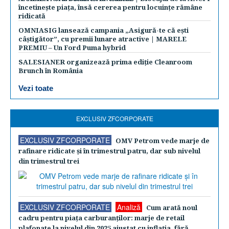
încetinește piața, însă cererea pentru locuințe rămâne
ridicată
OMNIASIG lansează campania „Asigură-te că ești
câștigător”, cu premii lunare atractive | MARELE
PREMIU – Un Ford Puma hybrid
SALESIANER organizează prima ediție Cleanroom
Brunch în România
Vezi toate
EXCLUSIV ZFCORPORATE
EXCLUSIV ZFCORPORATE
OMV Petrom vede marje de
rafinare ridicate şi în trimestrul patru, dar sub nivelul
din trimestrul trei
EXCLUSIV ZFCORPORATE
Analiză
Cum arată noul
cadru pentru piaţa carburanţilor: marje de retail
plafonate la nivelul din 2025 ajustat cu inflaţia, fără