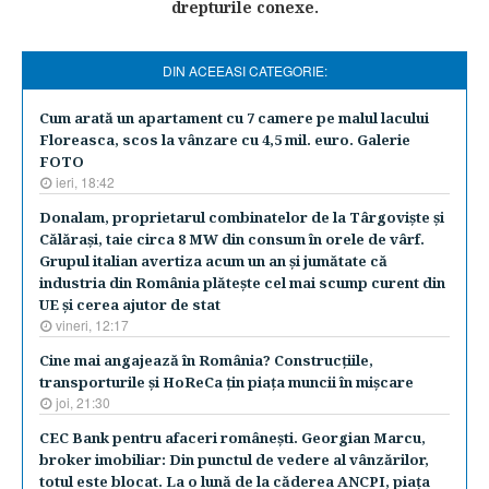
drepturile conexe.
DIN ACEEASI CATEGORIE:
Cum arată un apartament cu 7 camere pe malul lacului
Floreasca, scos la vânzare cu 4,5 mil. euro. Galerie
FOTO
ieri, 18:42
Donalam, proprietarul combinatelor de la Târgovişte şi
Călăraşi, taie circa 8 MW din consum în orele de vârf.
Grupul italian avertiza acum un an şi jumătate că
industria din România plăteşte cel mai scump curent din
UE şi cerea ajutor de stat
vineri, 12:17
Cine mai angajează în România? Construcţiile,
transporturile şi HoReCa ţin piaţa muncii în mişcare
joi, 21:30
CEC Bank pentru afaceri româneşti. Georgian Marcu,
broker imobiliar: Din punctul de vedere al vânzărilor,
totul este blocat. La o lună de la căderea ANCPI, piaţa