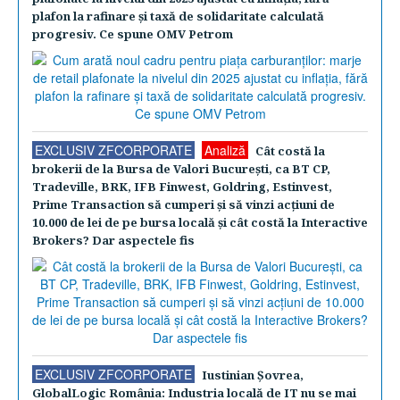
plafon la rafinare şi taxă de solidaritate calculată
progresiv. Ce spune OMV Petrom
EXCLUSIV ZFCORPORATE
Analiză
Cât costă la
brokerii de la Bursa de Valori Bucureşti, ca BT CP,
Tradeville, BRK, IFB Finwest, Goldring, Estinvest,
Prime Transaction să cumperi şi să vinzi acţiuni de
10.000 de lei de pe bursa locală şi cât costă la Interactive
Brokers? Dar aspectele fis
EXCLUSIV ZFCORPORATE
Iustinian Şovrea,
GlobalLogic România: Industria locală de IT nu se mai