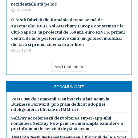
rezidenţială stă pe loc
joi, 20:55
O fostă fabrică din România devine scenă de
spectacole: IULIUS şi Atterbury Europe construiesc la
Cluj-Napoca, în proiectul de 550 mil. euro RIVUS, primul
centru de arte performative dintr-un proiect imobiliar
din ţară şi primul cinema în aer liber
joi, 13:10
vezi mai multe
ZF COMUNICATE
Peste 300 de companii s-au înscris până acum în
Business Forward, program dedicat adopției
inteligenței artificiale în IMM-uri
SelfPay accelerează dezvoltarea super-app-ului
românesc SelfPay Now prin cea mai amplă extindere a
portofoliului de servicii de până acum
𝐀𝐍𝐀𝐋𝐈𝐙𝐀 𝐍𝐨𝐫𝐭𝐡 𝐁𝐮𝐜𝐡𝐚𝐫𝐞𝐬𝐭 𝐈𝐧𝐯𝐞𝐬𝐭𝐦𝐞𝐧𝐭𝐬 | Blocajul de la ANCPI