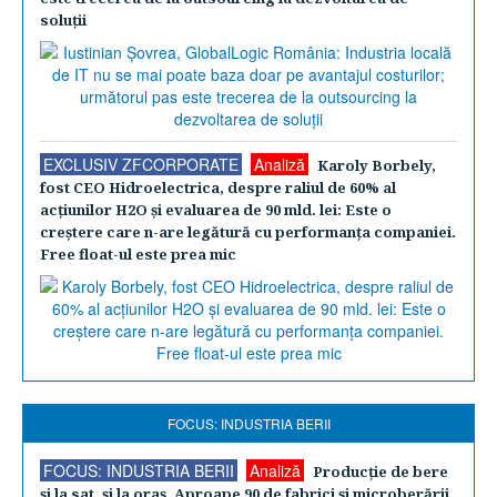
soluţii
EXCLUSIV ZFCORPORATE
Analiză
Karoly Borbely,
fost CEO Hidroelectrica, despre raliul de 60% al
acţiunilor H2O şi evaluarea de 90 mld. lei: Este o
creştere care n-are legătură cu performanţa companiei.
Free float-ul este prea mic
FOCUS: INDUSTRIA BERII
FOCUS: INDUSTRIA BERII
Analiză
Producţie de bere
şi la sat, şi la oraş. Aproape 90 de fabrici şi microberării