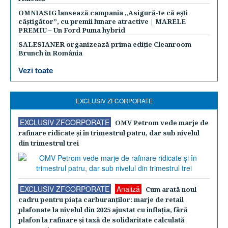
OMNIASIG lansează campania „Asigură-te că ești
câștigător”, cu premii lunare atractive | MARELE
PREMIU – Un Ford Puma hybrid
SALESIANER organizează prima ediție Cleanroom
Brunch în România
Vezi toate
EXCLUSIV ZFCORPORATE
EXCLUSIV ZFCORPORATE
OMV Petrom vede marje de
rafinare ridicate şi în trimestrul patru, dar sub nivelul
din trimestrul trei
EXCLUSIV ZFCORPORATE
Analiză
Cum arată noul
cadru pentru piaţa carburanţilor: marje de retail
plafonate la nivelul din 2025 ajustat cu inflaţia, fără
plafon la rafinare şi taxă de solidaritate calculată