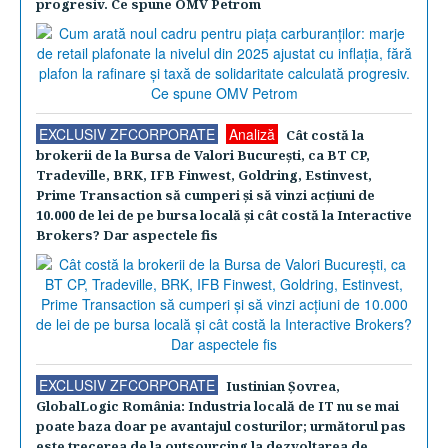
progresiv. Ce spune OMV Petrom
EXCLUSIV ZFCORPORATE
Analiză
Cât costă la
brokerii de la Bursa de Valori Bucureşti, ca BT CP,
Tradeville, BRK, IFB Finwest, Goldring, Estinvest,
Prime Transaction să cumperi şi să vinzi acţiuni de
10.000 de lei de pe bursa locală şi cât costă la Interactive
Brokers? Dar aspectele fis
EXCLUSIV ZFCORPORATE
Iustinian Şovrea,
GlobalLogic România: Industria locală de IT nu se mai
poate baza doar pe avantajul costurilor; următorul pas
este trecerea de la outsourcing la dezvoltarea de