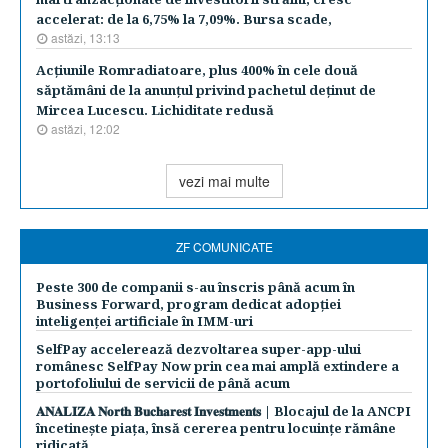
accelerat: de la 6,75% la 7,09%. Bursa scade,
astăzi, 13:13
Acţiunile Romradiatoare, plus 400% în cele două
săptămâni de la anunţul privind pachetul deţinut de
Mircea Lucescu. Lichiditate redusă
astăzi, 12:02
vezi mai multe
ZF COMUNICATE
Peste 300 de companii s-au înscris până acum în
Business Forward, program dedicat adopției
inteligenței artificiale în IMM-uri
SelfPay accelerează dezvoltarea super-app-ului
românesc SelfPay Now prin cea mai amplă extindere a
portofoliului de servicii de până acum
𝐀𝐍𝐀𝐋𝐈𝐙𝐀 𝐍𝐨𝐫𝐭𝐡 𝐁𝐮𝐜𝐡𝐚𝐫𝐞𝐬𝐭 𝐈𝐧𝐯𝐞𝐬𝐭𝐦𝐞𝐧𝐭𝐬 | Blocajul de la ANCPI
încetinește piața, însă cererea pentru locuințe rămâne
ridicată