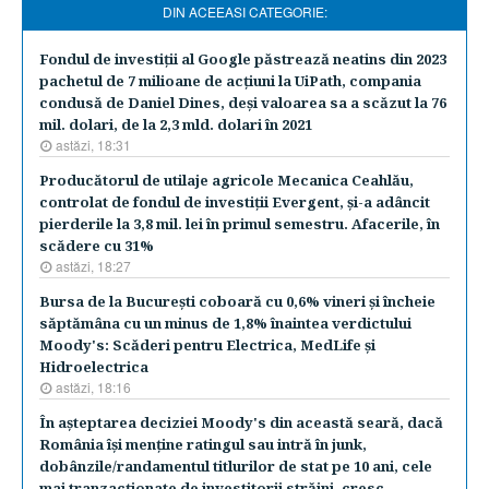
DIN ACEEASI CATEGORIE:
Fondul de investiţii al Google păstrează neatins din 2023
pachetul de 7 milioane de acţiuni la UiPath, compania
condusă de Daniel Dines, deşi valoarea sa a scăzut la 76
mil. dolari, de la 2,3 mld. dolari în 2021
astăzi, 18:31
Producătorul de utilaje agricole Mecanica Ceahlău,
controlat de fondul de investiţii Evergent, şi-a adâncit
pierderile la 3,8 mil. lei în primul semestru. Afacerile, în
scădere cu 31%
astăzi, 18:27
Bursa de la Bucureşti coboară cu 0,6% vineri şi încheie
săptămâna cu un minus de 1,8% înaintea verdictului
Moody's: Scăderi pentru Electrica, MedLife şi
Hidroelectrica
astăzi, 18:16
În aşteptarea deciziei Moody's din această seară, dacă
România îşi menţine ratingul sau intră în junk,
dobânzile/randamentul titlurilor de stat pe 10 ani, cele
mai tranzacţionate de investitorii străini, cresc