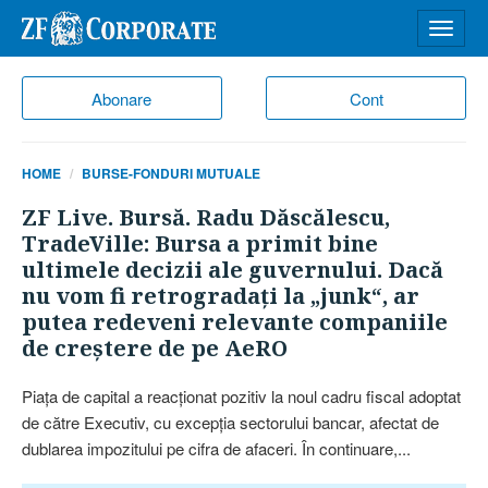
Desch
meniu
Abonare
Cont
HOME
BURSE-FONDURI MUTUALE
ZF Live. Bursă. Radu Dăscălescu,
TradeVille: Bursa a primit bine
ultimele decizii ale guvernului. Dacă
nu vom fi retrogradaţi la „junk“, ar
putea redeveni relevante companiile
de creştere de pe AeRO
Piaţa de capital a reacţionat pozitiv la noul cadru fiscal adoptat
de către Executiv, cu excepţia sectorului bancar, afectat de
dublarea impo­zitului pe cifra de afaceri. În conti­nuare,...