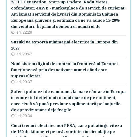
ZF IT Generation. Start-up Update. Radu Meteş,
cofondator, eAWB - marketplace de servicii de curierat:
Am lansat serviciul de livrări din România în Uniunea
Europeană şi invers şi estimăm că ne va aduce 15-20%
din venituri. În primul semestru, numărul de
ieri, 22:20
Suzuki va exporta minimaşini electrice în Europa din
2027
ieri, 20:47
Noul sistem digital de control la frontieră al Europei
funcţionează prin dezactivare atunci când este
suprasolicitat
ieri, 20:37
Şoferii polonezi de camioane, la mare căutare în Europa
în contextul deficitului tot mai mare de pe continent,
care riscă să pună presiune suplimentară pe lanţurile
de aprovizionare deja fragile
ieri, 20:34
Cinci trenuri electrice noi PESA, care pot atinge viteza
de 160 de kilometri pe oră, vor intra în circulaţie pe