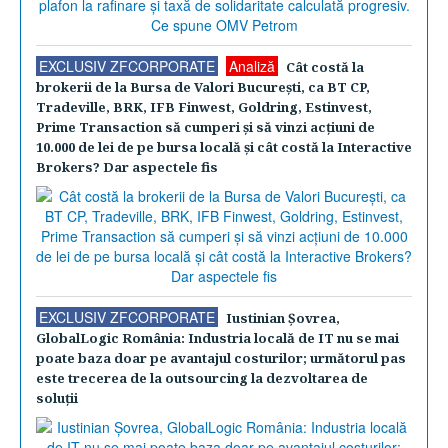
EXCLUSIV ZFCORPORATE
Analiză
Cât costă la
brokerii de la Bursa de Valori Bucureşti, ca BT CP,
Tradeville, BRK, IFB Finwest, Goldring, Estinvest,
Prime Transaction să cumperi şi să vinzi acţiuni de
10.000 de lei de pe bursa locală şi cât costă la Interactive
Brokers? Dar aspectele fis
EXCLUSIV ZFCORPORATE
Iustinian Şovrea,
GlobalLogic România: Industria locală de IT nu se mai
poate baza doar pe avantajul costurilor; următorul pas
este trecerea de la outsourcing la dezvoltarea de
soluţii