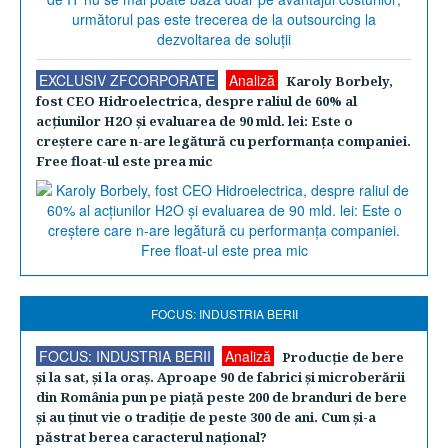
EXCLUSIV ZFCORPORATE
Analiză
Karoly Borbely,
fost CEO Hidroelectrica, despre raliul de 60% al
acţiunilor H2O şi evaluarea de 90 mld. lei: Este o
creştere care n-are legătură cu performanţa companiei.
Free float-ul este prea mic
FOCUS: INDUSTRIA BERII
FOCUS: INDUSTRIA BERII
Analiză
Producţie de bere
şi la sat, şi la oraş. Aproape 90 de fabrici şi microberării
din România pun pe piaţă peste 200 de branduri de bere
şi au ţinut vie o tradiţie de peste 300 de ani. Cum şi-a
păstrat berea caracterul naţional?