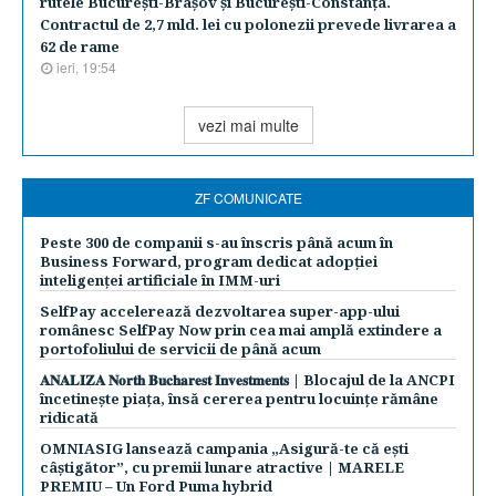
rutele Bucureşti-Braşov şi Bucureşti-Constanţa.
Contractul de 2,7 mld. lei cu polonezii prevede livrarea a
62 de rame
ieri, 19:54
vezi mai multe
ZF COMUNICATE
Peste 300 de companii s-au înscris până acum în
Business Forward, program dedicat adopției
inteligenței artificiale în IMM-uri
SelfPay accelerează dezvoltarea super-app-ului
românesc SelfPay Now prin cea mai amplă extindere a
portofoliului de servicii de până acum
𝐀𝐍𝐀𝐋𝐈𝐙𝐀 𝐍𝐨𝐫𝐭𝐡 𝐁𝐮𝐜𝐡𝐚𝐫𝐞𝐬𝐭 𝐈𝐧𝐯𝐞𝐬𝐭𝐦𝐞𝐧𝐭𝐬 | Blocajul de la ANCPI
încetinește piața, însă cererea pentru locuințe rămâne
ridicată
OMNIASIG lansează campania „Asigură-te că ești
câștigător”, cu premii lunare atractive | MARELE
PREMIU – Un Ford Puma hybrid