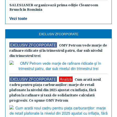
SALESIANER organizează prima ediție Cleanroom
Brunch în România
Vezi toate
EXCLUSIV ZFCORPORATE
EXCLUSIV ZFCORPORATE
OMV Petrom vede marje de
rafinare ridicate şi în trimestrul patru, dar sub nivelul
din trimestrul trei
EXCLUSIV ZFCORPORATE
Analiză
Cum arată noul
cadru pentru piaţa carburanţilor: marje de retail
plafonate la nivelul din 2025 ajustat cu inflaţia, fără
plafon la rafinare şi taxă de solidaritate calculată
progresiv. Ce spune OMV Petrom