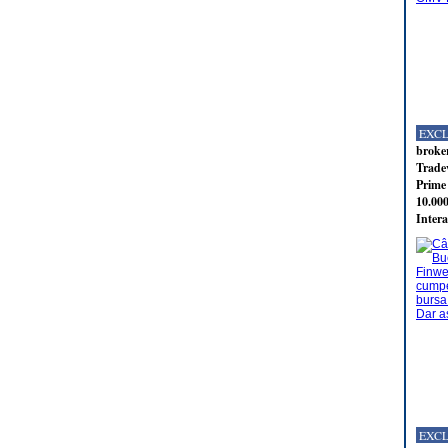
EXC
broker
Tradev
Prime 
10.000
Intera
EXC