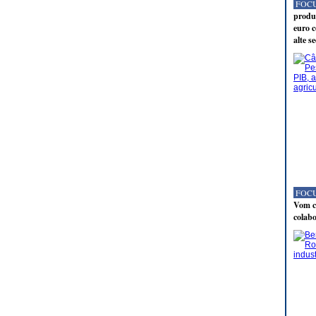
FOCU
produc
euro c
alte s
FOCU
Vom co
colabo