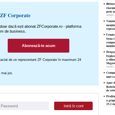
Bittnet
răscum
peste p
 ZF Corporate
astăzi,
Vânzăr
menţinu
 doar dacă ești abonat ZFCorporate.ro - platforma
reprez
um de business.
Urmări
Swiss C
compani
Abonează-te acum
imunita
Dragoş
Exploz
a elib
ontactat de un reprezentant ZF Corporate în maximum 24
Megawa
astăzi,
Compan
 mai jos.
unei c
Apar d
Roboti
de robo
Profit
a grup
25,2 mi