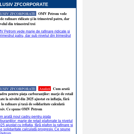
LUSIV ZFCORPORATE
LUSIV ZFCORPORATE
OMV Petrom vede
de rafinare ridicate şi în trimestrul patru, dar
velul din trimestrul trei
LUSIV ZFCORPORATE
Analiză
Cum arată
adru pentru piaţa carburanţilor: marje de retail
ate la nivelul din 2025 ajustat cu inflaţia, fără
 la rafinare şi taxă de solidaritate calculată
esiv. Ce spune OMV Petrom