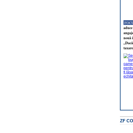
FOCU
aduce 
angaj
nouă i
„Dacă 
taxare
ZF C