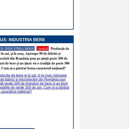
US: INDUSTRIA BERII
S: INDUSTRIA BERII
Analiză
Producţie de
i la sat, şi la oraş. Aproape 90 de fabrici şi
erării din România pun pe piaţă peste 200 de
ri de bere şi au ţinut vie o tradiţie de peste 300
. Cum şi-a păstrat berea caracterul naţional?