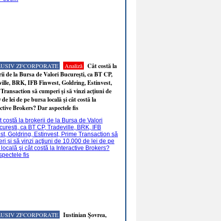
LUSIV ZFCORPORATE
Analiză
Cât costă la
ii de la Bursa de Valori Bucureşti, ca BT CP,
ille, BRK, IFB Finwest, Goldring, Estinvest,
Transaction să cumperi şi să vinzi acţiuni de
 de lei de pe bursa locală şi cât costă la
ctive Brokers? Dar aspectele fis
LUSIV ZFCORPORATE
Iustinian Şovrea,