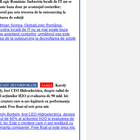
Logic România: Industria locală de IT nu se
ate baza doar pe avantajul costurilor;
rul pas este trecerea de la outsourcing la
tarea de soluţii
LUSIV ZFCORPORATE
Analiză
Karoly
y, fost CEO Hidroelectrica, despre raliul de
 acţiunilor H2O şi evaluarea de 90 mld. lei:
 creştere care n-are legătură cu performanţa
iei. Free float-ul este prea mic