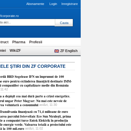
Abonamente
Login
Inregistrare
fcorporate.ro
truct
Pharma
Profesii
niei
WikiZF
ZF English
ELE ŞTIRI DIN ZF CORPORATE
ordă BRD Sogelease IFN un împrumut de 100
ne euro pentru extinderea finanţării destinate IMM-
 şi companiilor cu capitalizare medie din România
 11:42
 a depăşit cea mai dură parte a crizei energetice.
rul ungar Peter Magyar: Nu mai este nevoie de
rea voluntară a consumului
astăzi, 11:30
Transilvania finanţează cu 71,4 milioane de euro
tarea parcului fotovoltaic Eco Sun Niculeşti, prima
ţie a companiei turce Entek Elektrik în producţia
de energie verde. Valoarea totală a proiectului este
tă la 100 mil.euro
astăzi, 11:02