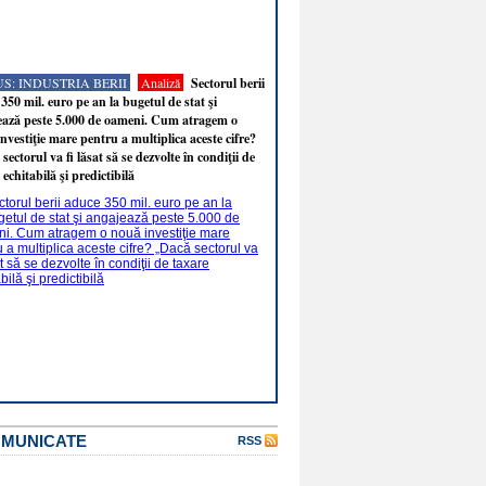
S: INDUSTRIA BERII
Analiză
Sectorul berii
350 mil. euro pe an la bugetul de stat şi
ează peste 5.000 de oameni. Cum atragem o
nvestiţie mare pentru a multiplica aceste cifre?
sectorul va fi lăsat să se dezvolte în condiţii de
 echitabilă şi predictibilă
OMUNICATE
RSS