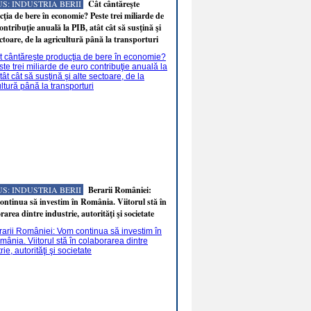
S: INDUSTRIA BERII
Cât cântăreşte
ţia de bere în economie? Peste trei miliarde de
ontribuţie anuală la PIB, atât cât să susţină şi
ectoare, de la agricultură până la transporturi
S: INDUSTRIA BERII
Berarii României:
ntinua să investim în România. Viitorul stă în
rarea dintre industrie, autorităţi şi societate