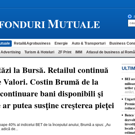
M
z
-FONDURI
UTUALE
utuale
Retail&Agrobusiness
Energie
Auto & Transporturi
Business Cons
 Advertising
Turism & Hoteluri
ZF Print
IMM
Atlasul de business al Româ
ăzi la Bursă. Retailul continuă
ULTIM
de Valori. Costin Brumă de la
BEI ac
milioa
urilor
continuare bani disponibili şi
astăzi,
Ungaria
ar putea susţine creşterea pieţei
Premie
reduce
Banca 
dezvol
investi
ape 40% al indicelui BET de la începutul anului, Brumă a spus: „Au
locală 
 adică de...
estima