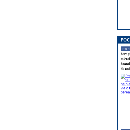
FOC
FOCU
bere ş
microb
brandu
de ani