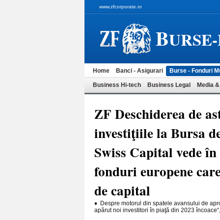
www.zfcorporate.ro
B
URSE
Home
Banci - Asigurari
Burse - Fonduri M
Business Hi-tech
Business Legal
Media &
ZF Deschiderea de ast
investiţiile la Bursa 
Swiss Capital vede în 
fonduri europene care 
de capital
♦ Despre motorul din spatele avansului de apro
apărut noi investitori în piaţă din 2023 încoace“,