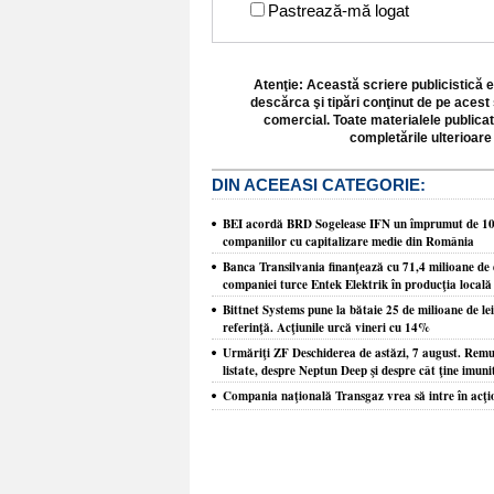
Pastrează-mă logat
Atenţie: Această scriere publicistică e
descărca şi tipări conţinut de pe acest 
comercial. Toate materialele publicat
completările ulterioare 
DIN ACEEASI CATEGORIE:
BEI acordă BRD Sogelease IFN un împrumut de 100 
companiilor cu capitalizare medie din România
Banca Transilvania finanţează cu 71,4 milioane de e
companiei turce Entek Elektrik în producţia locală 
Bittnet Systems pune la bătaie 25 de milioane de le
referinţă. Acţiunile urcă vineri cu 14%
Urmăriţi ZF Deschiderea de astăzi, 7 august. Remus
listate, despre Neptun Deep şi despre cât ţine imunit
Compania naţională Transgaz vrea să intre în acţi