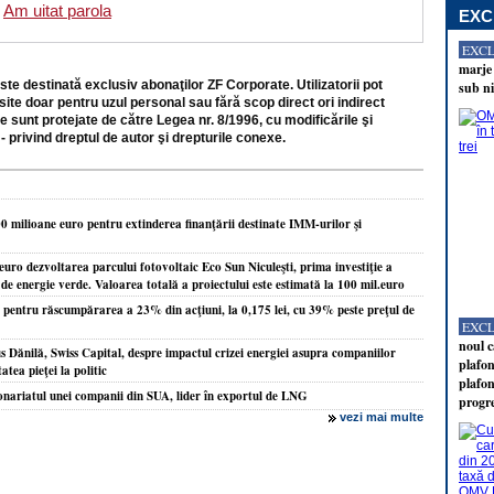
Am uitat parola
EXC
EXC
marje 
ste destinată exclusiv abonaţilor ZF Corporate. Utilizatorii pot
sub ni
site doar pentru uzul personal sau fără scop direct ori indirect
e sunt protejate de către Legea nr. 8/1996, cu modificările şi
- privind dreptul de autor şi drepturile conexe.
milioane euro pentru extinderea finanţării destinate IMM-urilor şi
uro dezvoltarea parcului fotovoltaic Eco Sun Niculeşti, prima investiţie a
de energie verde. Valoarea totală a proiectului este estimată la 100 mil.euro
i pentru răscumpărarea a 23% din acţiuni, la 0,175 lei, cu 39% peste preţul de
EXC
noul c
 Dănilă, Swiss Capital, despre impactul crizei energiei asupra companiilor
plafon
atea pieţei la politic
plafon
onariatul unei companii din SUA, lider în exportul de LNG
progr
vezi mai multe