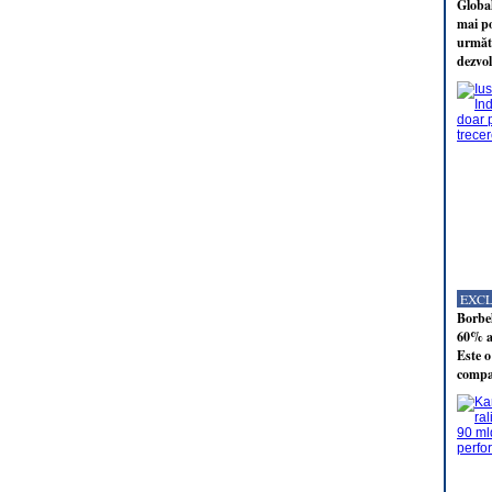
Global
mai po
următo
dezvol
EXC
Borbel
60% al
Este o
compan