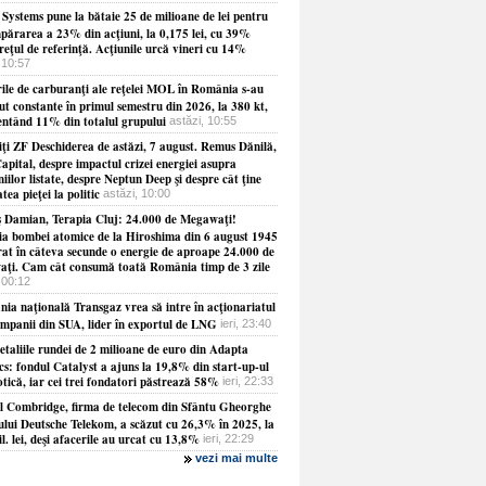
 Systems pune la bătaie 25 de milioane de lei pentru
părarea a 23% din acţiuni, la 0,175 lei, cu 39%
reţul de referinţă. Acţiunile urcă vineri cu 14%
 10:57
ile de carburanţi ale reţelei MOL în România s-au
t constante în primul semestru din 2026, la 380 kt,
entând 11% din totalul grupului
astăzi, 10:55
ţi ZF Deschiderea de astăzi, 7 august. Remus Dănilă,
apital, despre impactul crizei energiei asupra
ilor listate, despre Neptun Deep şi despre cât ţine
tea pieţei la politic
astăzi, 10:00
 Damian, Terapia Cluj: 24.000 de Megawaţi!
ia bombei atomice de la Hiroshima din 6 august 1945
erat în câteva secunde o energie de aproape 24.000 de
ţi. Cam cât consumă toată România timp de 3 zile
 00:12
ia naţională Transgaz vrea să intre în acţionariatul
ompanii din SUA, lider în exportul de LNG
ieri, 23:40
etaliile rundei de 2 milioane de euro din Adapta
cs: fondul Catalyst a ajuns la 19,8% din start-up-ul
tică, iar cei trei fondatori păstrează 58%
ieri, 22:33
ul Combridge, firma de telecom din Sfântu Gheorghe
ului Deutsche Telekom, a scăzut cu 26,3% în 2025, la
l. lei, deşi afacerile au urcat cu 13,8%
ieri, 22:29
vezi mai multe