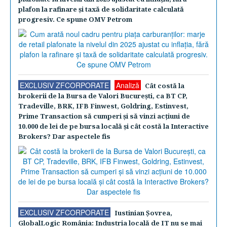
plafon la rafinare şi taxă de solidaritate calculată
progresiv. Ce spune OMV Petrom
EXCLUSIV ZFCORPORATE
Analiză
Cât costă la
brokerii de la Bursa de Valori Bucureşti, ca BT CP,
Tradeville, BRK, IFB Finwest, Goldring, Estinvest,
Prime Transaction să cumperi şi să vinzi acţiuni de
10.000 de lei de pe bursa locală şi cât costă la Interactive
Brokers? Dar aspectele fis
EXCLUSIV ZFCORPORATE
Iustinian Şovrea,
GlobalLogic România: Industria locală de IT nu se mai