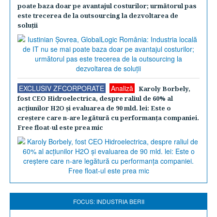
poate baza doar pe avantajul costurilor; următorul pas
este trecerea de la outsourcing la dezvoltarea de
soluţii
EXCLUSIV ZFCORPORATE
Analiză
Karoly Borbely,
fost CEO Hidroelectrica, despre raliul de 60% al
acţiunilor H2O şi evaluarea de 90 mld. lei: Este o
creştere care n-are legătură cu performanţa companiei.
Free float-ul este prea mic
FOCUS: INDUSTRIA BERII