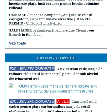
încetinește piața, însă cererea pentru locuințe rămâne
ridicată
OMNIASIG lansează campania „Asigură-te că ești
câștigător”, cu premii lunare atractive | MARELE
PREMIU – Un Ford Puma hybrid
SALESIANER organizează prima ediție Cleanroom
Brunch în România
Vezi toate
EXCLUSIV ZFCORPORATE
EXCLUSIV ZFCORPORATE
OMV Petrom vede marje de
rafinare ridicate şi în trimestrul patru, dar sub nivelul
din trimestrul trei
EXCLUSIV ZFCORPORATE
Analiză
Cum arată noul
cadru pentru piaţa carburanţilor: marje de retail
plafonate la nivelul din 2025 ajustat cu inflaţia, fără