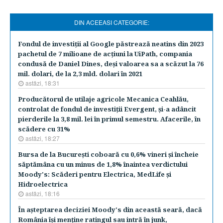
DIN ACEEASI CATEGORIE:
Fondul de investiţii al Google păstrează neatins din 2023
pachetul de 7 milioane de acţiuni la UiPath, compania
condusă de Daniel Dines, deşi valoarea sa a scăzut la 76
mil. dolari, de la 2,3 mld. dolari în 2021
astăzi, 18:31
Producătorul de utilaje agricole Mecanica Ceahlău,
controlat de fondul de investiţii Evergent, şi-a adâncit
pierderile la 3,8 mil. lei în primul semestru. Afacerile, în
scădere cu 31%
astăzi, 18:27
Bursa de la Bucureşti coboară cu 0,6% vineri şi încheie
săptămâna cu un minus de 1,8% înaintea verdictului
Moody's: Scăderi pentru Electrica, MedLife şi
Hidroelectrica
astăzi, 18:16
În aşteptarea deciziei Moody's din această seară, dacă
România îşi menţine ratingul sau intră în junk,