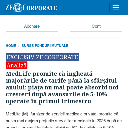
Desch
meniu
Abonare
Cont
HOME
BURSE-FONDURI MUTUALE
EXCLUSIV ZF CORPORATE
Analiză
MedLife promite că îngheaţă
majorările de tarife până la sfârşitul
anului: piaţa nu mai poate absorbi noi
creşteri după avansurile de 5-10%
operate în primul trimestru
MedLife (M), furnizor de servicii medicale private, promite că
nu va mai majora preţurile serviciilor medicale în 2026 după ce
grupul a crescut tarifele la clinici cu 5%, la spitale cu 5-10%...