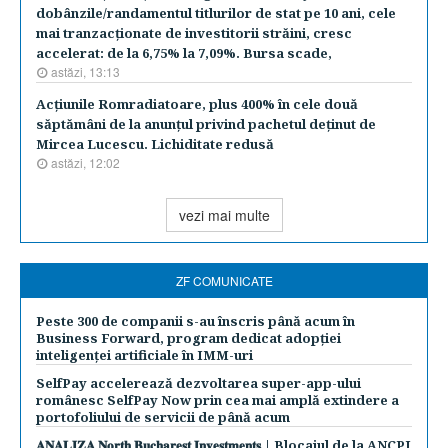
dobânzile/randamentul titlurilor de stat pe 10 ani, cele
mai tranzacţionate de investitorii străini, cresc
accelerat: de la 6,75% la 7,09%. Bursa scade,
astăzi, 13:13
Acţiunile Romradiatoare, plus 400% în cele două
săptămâni de la anunţul privind pachetul deţinut de
Mircea Lucescu. Lichiditate redusă
astăzi, 12:02
vezi mai multe
ZF COMUNICATE
Peste 300 de companii s-au înscris până acum în
Business Forward, program dedicat adopției
inteligenței artificiale în IMM-uri
SelfPay accelerează dezvoltarea super-app-ului
românesc SelfPay Now prin cea mai amplă extindere a
portofoliului de servicii de până acum
𝐀𝐍𝐀𝐋𝐈𝐙𝐀 𝐍𝐨𝐫𝐭𝐡 𝐁𝐮𝐜𝐡𝐚𝐫𝐞𝐬𝐭 𝐈𝐧𝐯𝐞𝐬𝐭𝐦𝐞𝐧𝐭𝐬 | Blocajul de la ANCPI