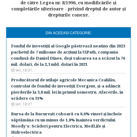
de către Legea nr. 8/1996, cu modificările şi
completările ulterioare - privind dreptul de autor şi
drepturile conexe.
DIN ACEEASI CATEGORIE:
Fondul de investiţii al Google păstrează neatins din 2023
pachetul de 7 milioane de acţiuni la UiPath, compania
condusă de Daniel Dines, deşi valoarea sa a scăzut la 76
mil. dolari, de la 2,3 mld. dolari în 2021
ieri, 18:31
Producătorul de utilaje agricole Mecanica Ceahlău,
controlat de fondul de investiţii Evergent, şi-a adâncit
pierderile la 3,8 mil. lei în primul semestru. Afacerile, în
scădere cu 31%
ieri, 18:27
Bursa de la Bucureşti coboară cu 0,6% vineri şi încheie
săptămâna cu un minus de 1,8% înaintea verdictului
Moody's: Scăderi pentru Electrica, MedLife şi
Hidroelectrica