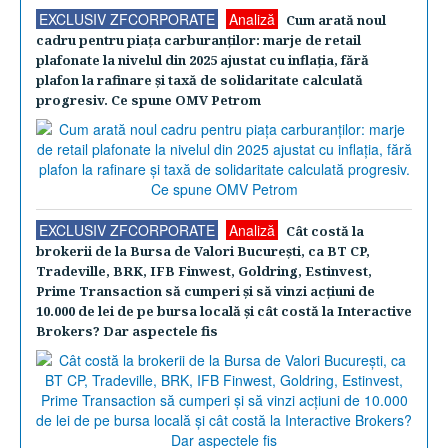
EXCLUSIV ZFCORPORATE
Analiză
Cum arată noul
cadru pentru piaţa carburanţilor: marje de retail
plafonate la nivelul din 2025 ajustat cu inflaţia, fără
plafon la rafinare şi taxă de solidaritate calculată
progresiv. Ce spune OMV Petrom
EXCLUSIV ZFCORPORATE
Analiză
Cât costă la
brokerii de la Bursa de Valori Bucureşti, ca BT CP,
Tradeville, BRK, IFB Finwest, Goldring, Estinvest,
Prime Transaction să cumperi şi să vinzi acţiuni de
10.000 de lei de pe bursa locală şi cât costă la Interactive
Brokers? Dar aspectele fis