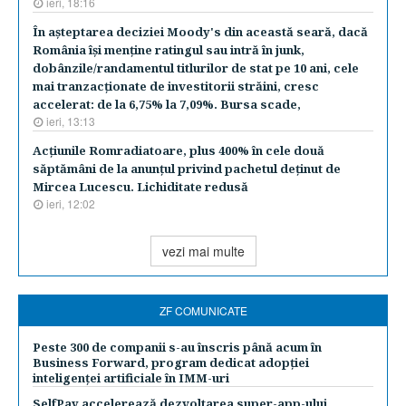
ieri, 18:16
În aşteptarea deciziei Moody's din această seară, dacă
România îşi menţine ratingul sau intră în junk,
dobânzile/randamentul titlurilor de stat pe 10 ani, cele
mai tranzacţionate de investitorii străini, cresc
accelerat: de la 6,75% la 7,09%. Bursa scade,
ieri, 13:13
Acţiunile Romradiatoare, plus 400% în cele două
săptămâni de la anunţul privind pachetul deţinut de
Mircea Lucescu. Lichiditate redusă
ieri, 12:02
vezi mai multe
ZF COMUNICATE
Peste 300 de companii s-au înscris până acum în
Business Forward, program dedicat adopției
inteligenței artificiale în IMM-uri
SelfPay accelerează dezvoltarea super-app-ului