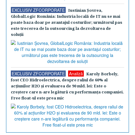
EXCLUSIV ZFCORPORATE
Iustinian Şovrea,
GlobalLogic România: Industria locală de IT nu se mai
poate baza doar pe avantajul costurilor; următorul pas
este trecerea de la outsourcing la dezvoltarea de
soluţii
EXCLUSIV ZFCORPORATE
Analiză
Karoly Borbely,
fost CEO Hidroelectrica, despre raliul de 60% al
acţiunilor H2O şi evaluarea de 90 mld. lei: Este o
creştere care n-are legătură cu performanţa companiei.
Free float-ul este prea mic