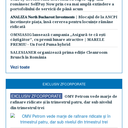
românesc SelfPay Now prin cea mai amplă extindere a
portofoliului de servicii de până acum
𝐀𝐍𝐀𝐋𝐈𝐙𝐀 𝐍𝐨𝐫𝐭𝐡 𝐁𝐮𝐜𝐡𝐚𝐫𝐞𝐬𝐭 𝐈𝐧𝐯𝐞𝐬𝐭𝐦𝐞𝐧𝐭𝐬 | Blocajul de la ANCPI
încetinește piața, însă cererea pentru locuințe rămâne
ridicată
OMNIASIG lansează campania „Asigură-te că ești
câștigător”, cu premii lunare atractive | MARELE
PREMIU – Un Ford Puma hybrid
SALESIANER organizează prima ediție Cleanroom
Brunch în România
Vezi toate
EXCLUSIV ZFCORPORATE
EXCLUSIV ZFCORPORATE
OMV Petrom vede marje de
rafinare ridicate şi în trimestrul patru, dar sub nivelul
din trimestrul trei