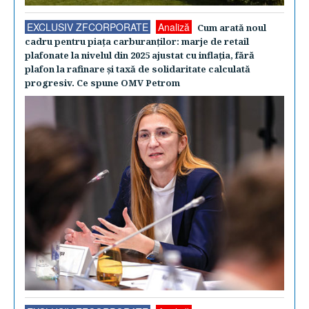
EXCLUSIV ZFCORPORATE
Analiză
Cum arată noul
cadru pentru piaţa carburanţilor: marje de retail
plafonate la nivelul din 2025 ajustat cu inflaţia, fără
plafon la rafinare şi taxă de solidaritate calculată
progresiv. Ce spune OMV Petrom