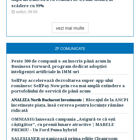
scădere cu 99%
astăzi, 08:56
vezi mai multe
ZF COMUNICATE
Peste 300 de companii s-au înscris până acum în
Business Forward, program dedicat adopției
inteligenței artificiale în IMM-uri
SelfPay accelerează dezvoltarea super-app-ului
românesc SelfPay Now prin cea mai amplă extindere a
portofoliului de servicii de până acum
𝐀𝐍𝐀𝐋𝐈𝐙𝐀 𝐍𝐨𝐫𝐭𝐡 𝐁𝐮𝐜𝐡𝐚𝐫𝐞𝐬𝐭 𝐈𝐧𝐯𝐞𝐬𝐭𝐦𝐞𝐧𝐭𝐬 | Blocajul de la ANCPI
încetinește piața, însă cererea pentru locuințe rămâne
ridicată
OMNIASIG lansează campania „Asigură-te că ești
câștigător”, cu premii lunare atractive | MARELE
PREMIU – Un Ford Puma hybrid
SALESIANER organizează prima ediție Cleanroom