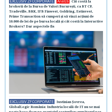
EXCLUSIV ZFCORPORATE
Analiză
Cât costă la
brokerii de la Bursa de Valori Bucureşti, ca BT CP,
Tradeville, BRK, IFB Finwest, Goldring, Estinvest,
Prime Transaction să cumperi şi să vinzi acţiuni de
10.000 de lei de pe bursa locală şi cât costă la Interactive
Brokers? Dar aspectele fis
EXCLUSIV ZFCORPORATE
Iustinian Şovrea,
GlobalLogic România: Industria locală de IT nu se mai
poate baza doar pe avantajul costurilor; următorul pas