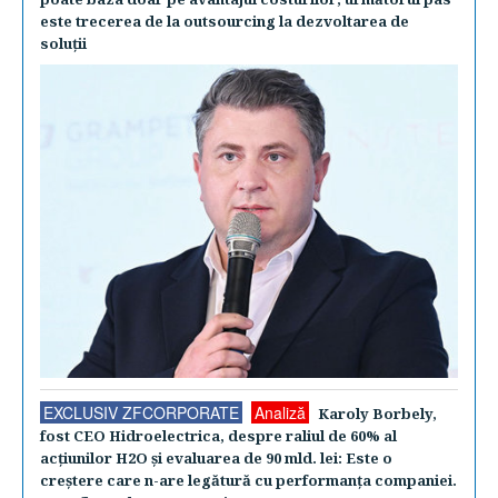
este trecerea de la outsourcing la dezvoltarea de
soluţii
EXCLUSIV ZFCORPORATE
Analiză
Karoly Borbely,
fost CEO Hidroelectrica, despre raliul de 60% al
acţiunilor H2O şi evaluarea de 90 mld. lei: Este o
creştere care n-are legătură cu performanţa companiei.