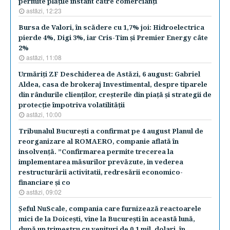
permite plăţile instant către comercianţi
astăzi, 12:23
Bursa de Valori, în scădere cu 1,7% joi: Hidroelectrica
pierde 4%, Digi 3%, iar Cris-Tim şi Premier Energy câte
2%
astăzi, 11:08
Urmăriţi ZF Deschiderea de Astăzi, 6 august: Gabriel
Aldea, casa de brokeraj Investimental, despre tiparele
din rândurile clienţilor, creşterile din piaţă şi strategii de
protecţie împotriva volatilităţii
astăzi, 10:00
Tribunalul Bucureşti a confirmat pe 4 august Planul de
reorganizare al ROMAERO, companie aflată în
insolvenţă. ”Confirmarea permite trecerea la
implementarea măsurilor prevăzute, in vederea
restructurării activitatii, redresării economico-
financiare şi co
astăzi, 09:02
Şeful NuScale, compania care furnizează reactoarele
mici de la Doiceşti, vine la Bucureşti în această lună,
după un trimestru cu venituri de 0,1 mil. dolari, în