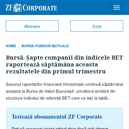
Desch
meniu
Abonare
Cont
HOME
BURSE-FONDURI MUTUALE
Bursă. Şapte companii din indicele BET
raportează săptămâna aceasta
rezultatele din primul trimestru
Sezonul raportărilor financiare trimestriale continuă săptămâna
aceasta la Bursa de Valori Bucureşti: următorul emitent din
structura indicelui de referinţă BET care va ieşi la tablă...
Testează abonamentul ZF Corporate
Poți să accesezi acest articol doar dacă ești abonat