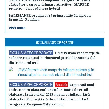
OMNIASIG lansează campania „Asigură-te că ești
câștigător”, cu premii lunare atractive | MARELE
PREMIU – Un Ford Puma hybrid
SALESIANER organizează prima ediție Cleanroom
Brunch în România
Vezi toate
EXCLUSIV ZFCORPORATE
EXCLUSIV ZFCORPORATE
OMV Petrom vede marje de
rafinare ridicate şi în trimestrul patru, dar sub nivelul
din trimestrul trei
EXCLUSIV ZFCORPORATE
Analiză
Cum arată noul
cadru pentru piaţa carburanţilor: marje de retail
plafonate la nivelul din 2025 ajustat cu inflaţia, fără
plafon la rafinare şi taxă de solidaritate calculată
progresiv. Ce spune OMV Petrom