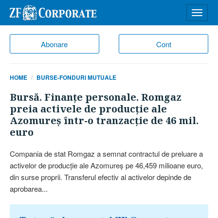
Desch
meniu
Abonare
Cont
HOME
BURSE-FONDURI MUTUALE
Bursă. Finanţe personale. Romgaz
preia activele de producţie ale
Azomureş într-o tranzacţie de 46 mil.
euro
Compania de stat Romgaz a semnat contractul de preluare a
activelor de producţie ale Azomureş pe 46,459 milioane euro,
din surse proprii. Transferul efectiv al activelor depinde de
aprobarea...