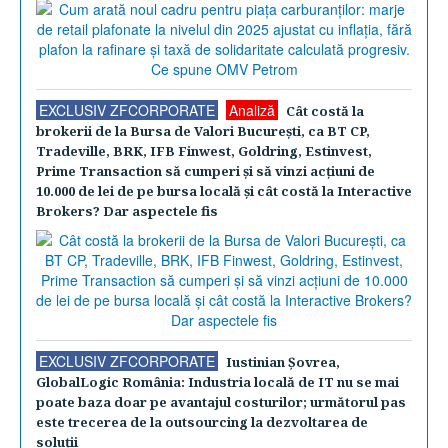
EXCLUSIV ZFCORPORATE
Analiză
Cât costă la
brokerii de la Bursa de Valori Bucureşti, ca BT CP,
Tradeville, BRK, IFB Finwest, Goldring, Estinvest,
Prime Transaction să cumperi şi să vinzi acţiuni de
10.000 de lei de pe bursa locală şi cât costă la Interactive
Brokers? Dar aspectele fis
EXCLUSIV ZFCORPORATE
Iustinian Şovrea,
GlobalLogic România: Industria locală de IT nu se mai
poate baza doar pe avantajul costurilor; următorul pas
este trecerea de la outsourcing la dezvoltarea de
soluţii