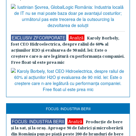
EXCLUSIV ZFCORPORATE
Analiză
Karoly Borbely,
fost CEO Hidroelectrica, despre raliul de 60% al
acţiunilor H2O şi evaluarea de 90 mld. lei: Este o
creştere care n-are legătură cu performanţa companiei.
Free float-ul este prea mic
FOCUS: INDUSTRIA BERII
FOCUS: INDUSTRIA BERII
Analiză
Producţie de bere
şi la sat, şi la oraş. Aproape 90 de fabrici şi microberării
din România pun pe piaţă peste 200 de branduri de bere