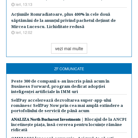
ieri, 13:13
Acţiunile Romradiatoare, plus 400% în cele două
săptămâni de la anunţul privind pachetul deţinut de
Mircea Lucescu. Lichiditate redusă
ieri, 12:02
vezi mai multe
ZF COMUNICATE
Peste 300 de companii s-au înscris până acum în
Business Forward, program dedicat adopției
inteligenței artificiale în IMM-uri
SelfPay accelerează dezvoltarea super-app-ului
românesc SelfPay Now prin cea mai amplă extindere a
portofoliului de servicii de până acum
𝐀𝐍𝐀𝐋𝐈𝐙𝐀 𝐍𝐨𝐫𝐭𝐡 𝐁𝐮𝐜𝐡𝐚𝐫𝐞𝐬𝐭 𝐈𝐧𝐯𝐞𝐬𝐭𝐦𝐞𝐧𝐭𝐬 | Blocajul de la ANCPI
încetinește piața, însă cererea pentru locuințe rămâne
ridicată