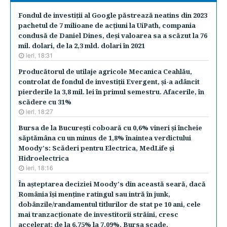
Fondul de investiţii al Google păstrează neatins din 2023
pachetul de 7 milioane de acţiuni la UiPath, compania
condusă de Daniel Dines, deşi valoarea sa a scăzut la 76
mil. dolari, de la 2,3 mld. dolari în 2021
ieri, 18:31
Producătorul de utilaje agricole Mecanica Ceahlău,
controlat de fondul de investiţii Evergent, şi-a adâncit
pierderile la 3,8 mil. lei în primul semestru. Afacerile, în
scădere cu 31%
ieri, 18:27
Bursa de la Bucureşti coboară cu 0,6% vineri şi încheie
săptămâna cu un minus de 1,8% înaintea verdictului
Moody's: Scăderi pentru Electrica, MedLife şi
Hidroelectrica
ieri, 18:16
În aşteptarea deciziei Moody's din această seară, dacă
România îşi menţine ratingul sau intră în junk,
dobânzile/randamentul titlurilor de stat pe 10 ani, cele
mai tranzacţionate de investitorii străini, cresc
accelerat: de la 6,75% la 7,09%. Bursa scade,