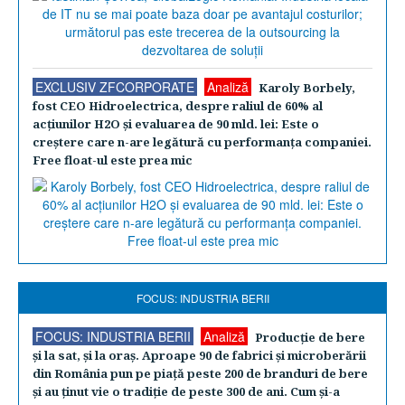
EXCLUSIV ZFCORPORATE
Analiză
Karoly Borbely,
fost CEO Hidroelectrica, despre raliul de 60% al
acţiunilor H2O şi evaluarea de 90 mld. lei: Este o
creştere care n-are legătură cu performanţa companiei.
Free float-ul este prea mic
FOCUS: INDUSTRIA BERII
FOCUS: INDUSTRIA BERII
Analiză
Producţie de bere
şi la sat, şi la oraş. Aproape 90 de fabrici şi microberării
din România pun pe piaţă peste 200 de branduri de bere
şi au ţinut vie o tradiţie de peste 300 de ani. Cum şi-a