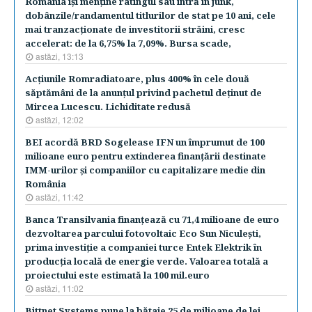
România îşi menţine ratingul sau intră în junk,
dobânzile/randamentul titlurilor de stat pe 10 ani, cele
mai tranzacţionate de investitorii străini, cresc
accelerat: de la 6,75% la 7,09%. Bursa scade,
astăzi, 13:13
Acţiunile Romradiatoare, plus 400% în cele două
săptămâni de la anunţul privind pachetul deţinut de
Mircea Lucescu. Lichiditate redusă
astăzi, 12:02
BEI acordă BRD Sogelease IFN un împrumut de 100
milioane euro pentru extinderea finanţării destinate
IMM-urilor şi companiilor cu capitalizare medie din
România
astăzi, 11:42
Banca Transilvania finanţează cu 71,4 milioane de euro
dezvoltarea parcului fotovoltaic Eco Sun Niculeşti,
prima investiţie a companiei turce Entek Elektrik în
producţia locală de energie verde. Valoarea totală a
proiectului este estimată la 100 mil.euro
astăzi, 11:02
Bittnet Systems pune la bătaie 25 de milioane de lei