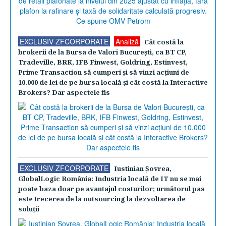
EXCLUSIV ZFCORPORATE
Analiză
Cât costă la
brokerii de la Bursa de Valori Bucureşti, ca BT CP,
Tradeville, BRK, IFB Finwest, Goldring, Estinvest,
Prime Transaction să cumperi şi să vinzi acţiuni de
10.000 de lei de pe bursa locală şi cât costă la Interactive
Brokers? Dar aspectele fis
EXCLUSIV ZFCORPORATE
Iustinian Şovrea,
GlobalLogic România: Industria locală de IT nu se mai
poate baza doar pe avantajul costurilor; următorul pas
este trecerea de la outsourcing la dezvoltarea de
soluţii