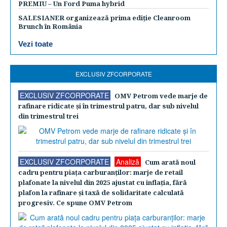
PREMIU – Un Ford Puma hybrid
SALESIANER organizează prima ediție Cleanroom
Brunch în România
Vezi toate
EXCLUSIV ZFCORPORATE
EXCLUSIV ZFCORPORATE
OMV Petrom vede marje de
rafinare ridicate şi în trimestrul patru, dar sub nivelul
din trimestrul trei
EXCLUSIV ZFCORPORATE
Analiză
Cum arată noul
cadru pentru piaţa carburanţilor: marje de retail
plafonate la nivelul din 2025 ajustat cu inflaţia, fără
plafon la rafinare şi taxă de solidaritate calculată
progresiv. Ce spune OMV Petrom