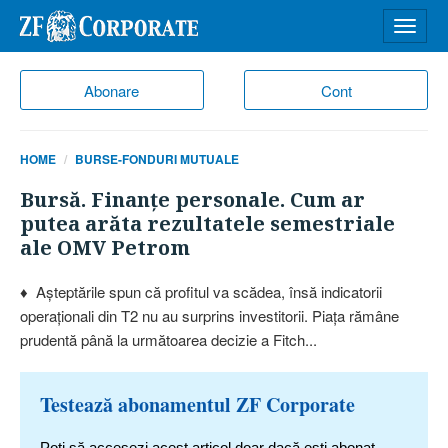
Desch
meniu
Abonare
Cont
HOME
BURSE-FONDURI MUTUALE
Bursă. Finanţe personale. Cum ar
putea arăta rezultatele semestriale
ale OMV Petrom
♦ Aşteptările spun că profitul va scădea, însă indicatorii
operaţionali din T2 nu au surprins investitorii. Piaţa rămâne
prudentă până la următoarea decizie a Fitch...
Testează abonamentul ZF Corporate
Poți să accesezi acest articol doar dacă ești abonat