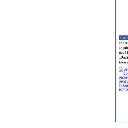
FOCU
aduce 
angaj
nouă i
„Dacă 
taxare