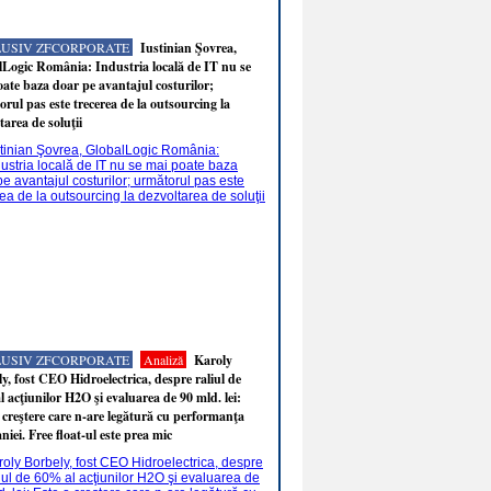
LUSIV ZFCORPORATE
Iustinian Şovrea,
Logic România: Industria locală de IT nu se
ate baza doar pe avantajul costurilor;
rul pas este trecerea de la outsourcing la
tarea de soluţii
LUSIV ZFCORPORATE
Analiză
Karoly
y, fost CEO Hidroelectrica, despre raliul de
 acţiunilor H2O şi evaluarea de 90 mld. lei:
 creştere care n-are legătură cu performanţa
iei. Free float-ul este prea mic