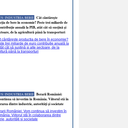
S: INDUSTRIA BERII
Cât cântăreşte
ţia de bere în economie? Peste trei miliarde de
ontribuţie anuală la PIB, atât cât să susţină şi
ectoare, de la agricultură până la transporturi
S: INDUSTRIA BERII
Berarii României:
ntinua să investim în România. Viitorul stă în
rarea dintre industrie, autorităţi şi societate