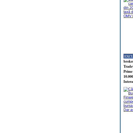
EXC
broker
Tradev
Prime 
10.000
Intera