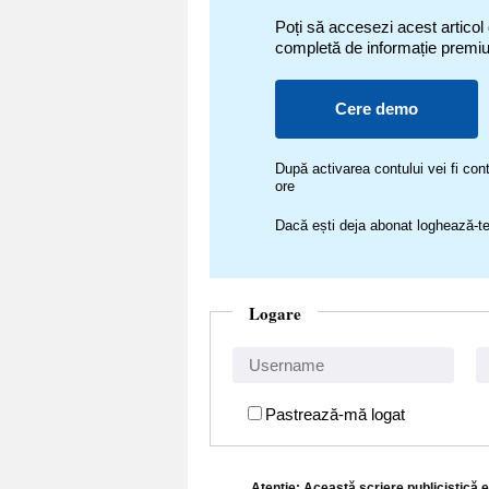
Poți să accesezi acest articol
completă de informație premi
Cere demo
După activarea contului vei fi c
ore
Dacă ești deja abonat loghează-te
Logare
Pastrează-mă logat
Atenţie: Această scriere publicistică e