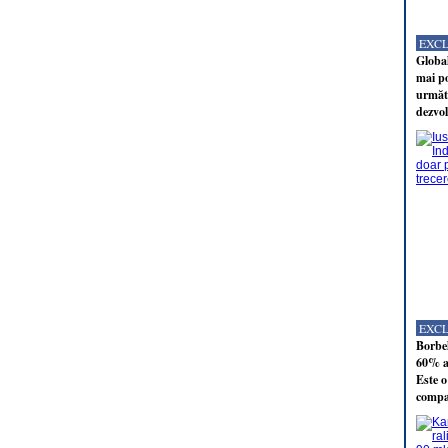
EXC
Global
mai po
următo
dezvol
EXC
Borbel
60% al
Este o
compan