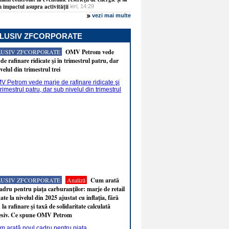
 impactul asupra activităţii
ieri, 14:29
vezi mai multe
LUSIV ZFCORPORATE
LUSIV ZFCORPORATE
OMV Petrom vede
de rafinare ridicate şi în trimestrul patru, dar
velul din trimestrul trei
LUSIV ZFCORPORATE
Analiză
Cum arată
adru pentru piaţa carburanţilor: marje de retail
ate la nivelul din 2025 ajustat cu inflaţia, fără
 la rafinare şi taxă de solidaritate calculată
esiv. Ce spune OMV Petrom