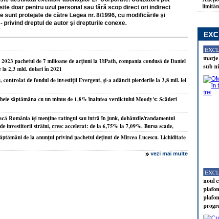
limităm
site doar pentru uzul personal sau fără scop direct ori indirect
e sunt protejate de către Legea nr. 8/1996, cu modificările şi
- privind dreptul de autor şi drepturile conexe.
EXC
EXC
marje 
in 2023 pachetul de 7 milioane de acţiuni la UiPath, compania condusă de Daniel
sub ni
e la 2,3 mld. dolari în 2021
ontrolat de fondul de investiţii Evergent, şi-a adâncit pierderile la 3,8 mil. lei
ncheie săptămâna cu un minus de 1,8% înaintea verdictului Moody's: Scăderi
dacă România îşi menţine ratingul sau intră în junk, dobânzile/randamentul
 de investitorii străini, cresc accelerat: de la 6,75% la 7,09%. Bursa scade,
ăptămâni de la anunţul privind pachetul deţinut de Mircea Lucescu. Lichiditate
vezi mai multe
EXC
noul c
plafon
plafon
progr