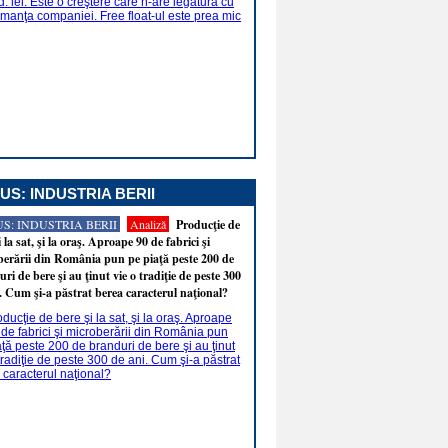
US: INDUSTRIA BERII
S: INDUSTRIA BERII
Analiză
Producţie de
i la sat, şi la oraş. Aproape 90 de fabrici şi
erării din România pun pe piaţă peste 200 de
ri de bere şi au ţinut vie o tradiţie de peste 300
. Cum şi-a păstrat berea caracterul naţional?