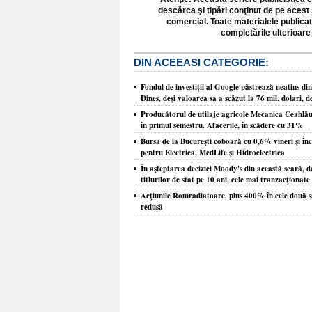
descărca şi tipări conţinut de pe acest 
comercial. Toate materialele publicat
completările ulterioare 
DIN ACEEASI CATEGORIE:
Fondul de investiţii al Google păstrează neatins d
Dines, deşi valoarea sa a scăzut la 76 mil. dolari, d
Producătorul de utilaje agricole Mecanica Ceahlău, c
în primul semestru. Afacerile, în scădere cu 31%
Bursa de la Bucureşti coboară cu 0,6% vineri şi î
pentru Electrica, MedLife şi Hidroelectrica
În aşteptarea deciziei Moody's din această seară, 
titlurilor de stat pe 10 ani, cele mai tranzacţionate
Acţiunile Romradiatoare, plus 400% în cele două s
redusă