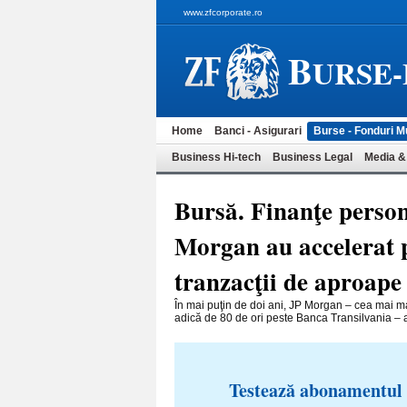
www.zfcorporate.ro
B
URSE
Home
Banci - Asigurari
Burse - Fonduri M
Business Hi-tech
Business Legal
Media &
Bursă. Finanţe person
Morgan au accelerat 
tranzacţii de aproape 
În mai puţin de doi ani, JP Morgan – cea mai m
adică de 80 de ori peste Banca Transilvania – 
Testează abonamentul