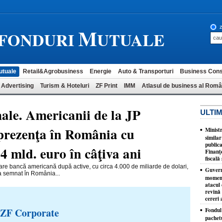
M
z
-FONDURI
UTUALE
utuale
Retail&Agrobusiness
Energie
Auto & Transporturi
Business Cons
 Advertising
Turism & Hoteluri
ZF Print
IMM
Atlasul de business al Româ
ale. Americanii de la JP
ULTIM
prezenţa în România cu
Minist
similar
publica
4 mld. euro în câţiva ani
Finanţe
fiscală 
are bancă americană după active, cu circa 4.000 de miliarde de dolari,
Guvernu
a semnat în România...
moment
atacul 
revină 
cereri 
 ZF Corporate
Fondul 
pachet