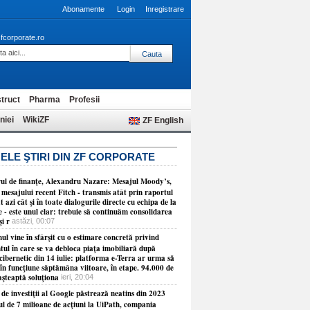
Abonamente
Login
Inregistrare
fcorporate.ro
truct
Pharma
Profesii
niei
WikiZF
ZF English
ELE ŞTIRI DIN ZF CORPORATE
rul de finanţe, Alexandru Nazare: Mesajul Moody’s,
 mesajului recent Fitch - transmis atât prin raportul
t azi cât şi în toate dialogurile directe cu echipa de la
 - este unul clar: trebuie să continuăm consolidarea
şi r
astăzi, 00:07
l vine în sfârşit cu o estimare concretă privind
ul în care se va debloca piaţa imobiliară după
cibernetic din 14 iulie: platforma e-Terra ar urma să
în funcţiune săptămâna viitoare, în etape. 94.000 de
aşteaptă soluţiona
ieri, 20:04
de investiţii al Google păstrează neatins din 2023
ul de 7 milioane de acţiuni la UiPath, compania