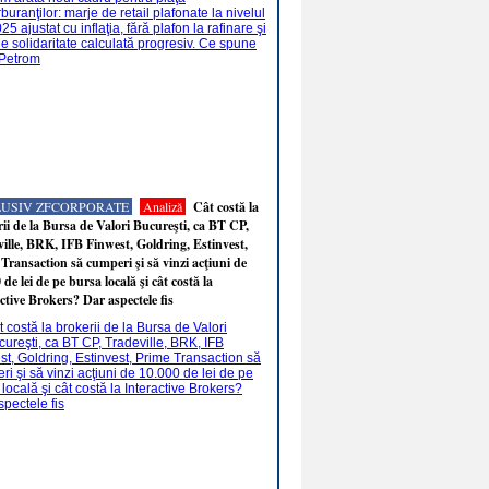
LUSIV ZFCORPORATE
Analiză
Cât costă la
ii de la Bursa de Valori Bucureşti, ca BT CP,
ille, BRK, IFB Finwest, Goldring, Estinvest,
Transaction să cumperi şi să vinzi acţiuni de
 de lei de pe bursa locală şi cât costă la
ctive Brokers? Dar aspectele fis