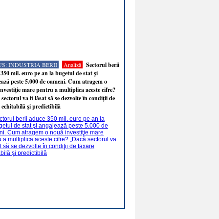
S: INDUSTRIA BERII
Analiză
Sectorul berii
350 mil. euro pe an la bugetul de stat şi
ează peste 5.000 de oameni. Cum atragem o
nvestiţie mare pentru a multiplica aceste cifre?
sectorul va fi lăsat să se dezvolte în condiţii de
 echitabilă şi predictibilă