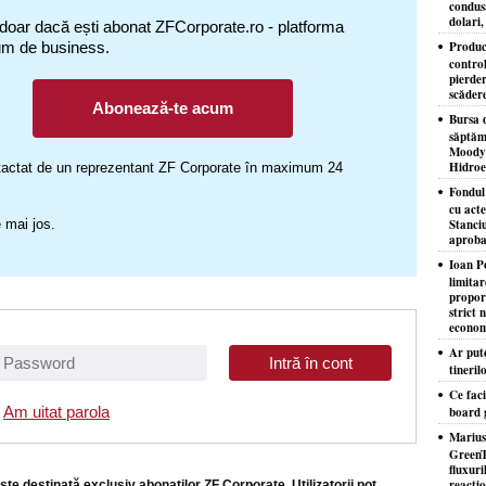
condusă
dolari,
 doar dacă ești abonat ZFCorporate.ro - platforma
um de business.
Produc
control
pierder
scăder
Abonează-te acum
Bursa d
săptăm
Moody'
Hidroe
ontactat de un reprezentant ZF Corporate în maximum 24
Fondul
cu acte
 mai jos.
Stanciu
aproba
Ioan P
limita
proporţ
strict 
econom
Ar put
tineril
Ce faci
Am uitat parola
board 
Marius
GreenT
fluxuri
reacţio
ste destinată exclusiv abonaţilor ZF Corporate. Utilizatorii pot