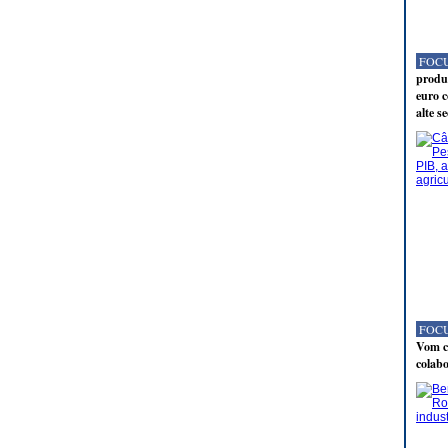
FOCU
produc
euro c
alte s
FOCU
Vom co
colabo