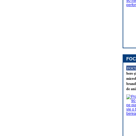
FOC
FOCU
bere ş
microb
brandu
de ani