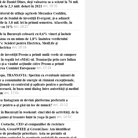
 de Daniel Dines, deşi valoarea sa a scăzut la 76 mil.
 de la 2,3 mld. dolari în 2021
ieri, 18:31
ătorul de utilaje agricole Mecanica Ceahlău,
at de fondul de investiţii Evergent, şi-a adâncit
ile la 3,8 mil. lei în primul semestru. Afacerile, în
e cu 31%
ieri, 18:27
e la Bucureşti coboară cu 0,6% vineri şi încheie
âna cu un minus de 1,8% înaintea verdictului
s: Scăderi pentru Electrica, MedLife şi
lectrica
ieri, 18:16
 de investiţii Prosus a primit undă verde să cumpere
 în regulă tot eMAG-ul. Tranzacţia prin care Iulian
 şi-a vândut acţiunile către Prosus a primit
rea Comisiei Europeane
ieri, 17:14
opa, TRANSAVIA: Sperăm ca eventuale măsuri de
re a consumului de energie să rămână excepţionale,
ionale cu contextul şi aplicate pentru o perioadă
necesară, în baza unui dialog între autorităţi şi mediul
ic
ieri, 17:01
ea Instagram să devină platforma preferată a
or pentru a-şi găsi un loc de muncă?
ieri, 15:12
 în Bucureşti în weekend: cinci idei de activităţi, de la
games şi treasure hunt la yoga în parc
ieri, 14:52
 Costache, CEO al companiilor de reciclare
ech, GreenWEEE şi GreenGlass: Am identificat
le de producţie prioritare. Asta ne permite să
năm controlat la eventuale restricţii de energie şi să