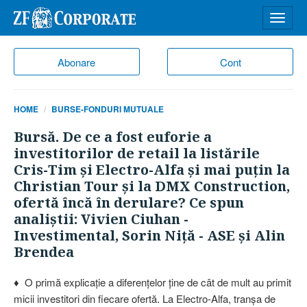
Desch
meniu
Abonare
Cont
HOME
BURSE-FONDURI MUTUALE
Bursă. De ce a fost euforie a
investitorilor de retail la listările
Cris-Tim şi Electro-Alfa şi mai puţin la
Christian Tour şi la DMX Construction,
ofertă încă în derulare? Ce spun
analiştii: Vivien Ciuhan -
Investimental, Sorin Niţă - ASE şi Alin
Brendea
♦ O primă explicaţie a diferenţelor ţine de cât de mult au primit
micii investitori din fiecare ofertă. La Electro-Alfa, tranşa de