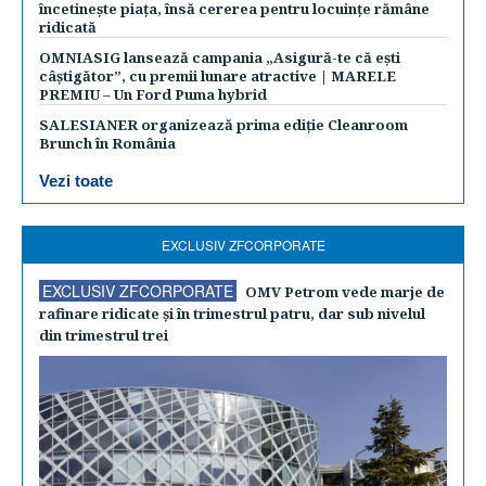
încetinește piața, însă cererea pentru locuințe rămâne
ridicată
OMNIASIG lansează campania „Asigură-te că ești
câștigător”, cu premii lunare atractive | MARELE
PREMIU – Un Ford Puma hybrid
SALESIANER organizează prima ediție Cleanroom
Brunch în România
Vezi toate
EXCLUSIV ZFCORPORATE
EXCLUSIV ZFCORPORATE
OMV Petrom vede marje de
rafinare ridicate şi în trimestrul patru, dar sub nivelul
din trimestrul trei