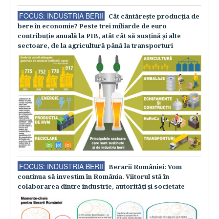
FOCUS: INDUSTRIA BERII
Cât cântăreşte producţia de
bere în economie? Peste trei miliarde de euro
contribuţie anuală la PIB, atât cât să susţină şi alte
sectoare, de la agricultură până la transporturi
FOCUS: INDUSTRIA BERII
Berarii României: Vom
continua să investim în România. Viitorul stă în
colaborarea dintre industrie, autorităţi şi societate