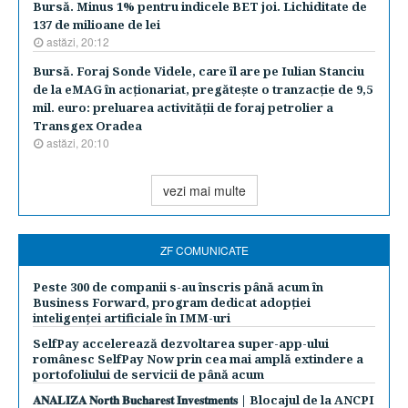
Bursă. Minus 1% pentru indicele BET joi. Lichiditate de
137 de milioane de lei
astăzi, 20:12
Bursă. Foraj Sonde Videle, care îl are pe Iulian Stanciu
de la eMAG în acţionariat, pregăteşte o tranzacţie de 9,5
mil. euro: preluarea activităţii de foraj petrolier a
Transgex Oradea
astăzi, 20:10
vezi mai multe
ZF COMUNICATE
Peste 300 de companii s-au înscris până acum în
Business Forward, program dedicat adopției
inteligenței artificiale în IMM-uri
SelfPay accelerează dezvoltarea super-app-ului
românesc SelfPay Now prin cea mai amplă extindere a
portofoliului de servicii de până acum
𝐀𝐍𝐀𝐋𝐈𝐙𝐀 𝐍𝐨𝐫𝐭𝐡 𝐁𝐮𝐜𝐡𝐚𝐫𝐞𝐬𝐭 𝐈𝐧𝐯𝐞𝐬𝐭𝐦𝐞𝐧𝐭𝐬 | Blocajul de la ANCPI