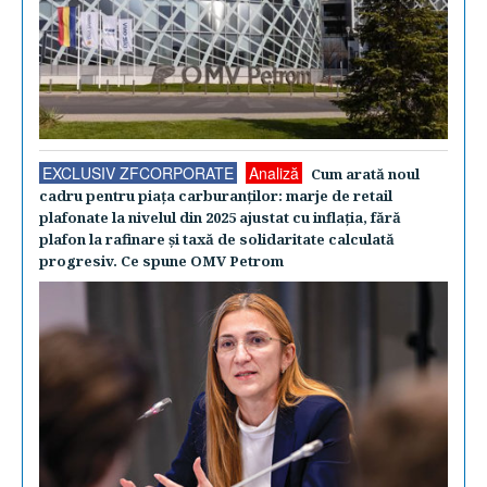
EXCLUSIV ZFCORPORATE
Analiză
Cum arată noul
cadru pentru piaţa carburanţilor: marje de retail
plafonate la nivelul din 2025 ajustat cu inflaţia, fără
plafon la rafinare şi taxă de solidaritate calculată
progresiv. Ce spune OMV Petrom