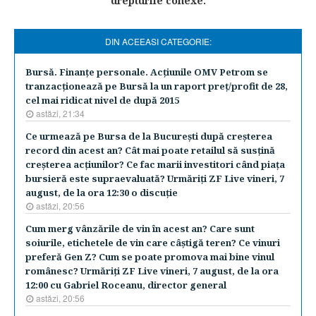
drepturile conexe.
DIN ACEEASI CATEGORIE:
Bursă. Finanţe personale. Acţiunile OMV Petrom se
tranzacţionează pe Bursă la un raport preţ/profit de 28,
cel mai ridicat nivel de după 2015
astăzi, 21:34
Ce urmează pe Bursa de la Bucureşti după creşterea
record din acest an? Cât mai poate retailul să susţină
creşterea acţiunilor? Ce fac marii investitori când piaţa
bursieră este supraevaluată? Urmăriţi ZF Live vineri, 7
august, de la ora 12:30 o discuţie
astăzi, 20:56
Cum merg vânzările de vin în acest an? Care sunt
soiurile, etichetele de vin care câştigă teren? Ce vinuri
preferă Gen Z? Cum se poate promova mai bine vinul
românesc? Urmăriţi ZF Live vineri, 7 august, de la ora
12:00 cu Gabriel Roceanu, director general
astăzi, 20:56