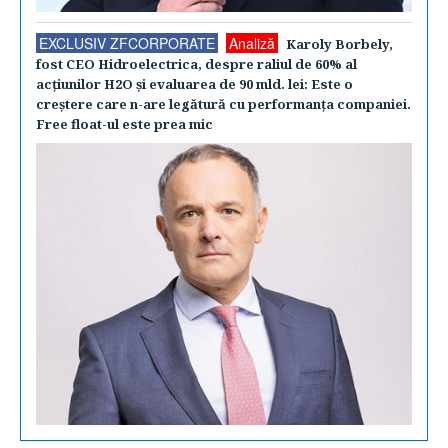
EXCLUSIV ZFCORPORATE
Analiză
Karoly Borbely,
fost CEO Hidroelectrica, despre raliul de 60% al
acţiunilor H2O şi evaluarea de 90 mld. lei: Este o
creştere care n-are legătură cu performanţa companiei.
Free float-ul este prea mic