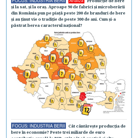
FOCUS: INDUSTRIA BERII
Analiză
Producţie de bere
şi la sat, şi la oraş. Aproape 90 de fabrici şi microberării
din România pun pe piaţă peste 200 de branduri de bere
şi au ţinut vie o tradiţie de peste 300 de ani. Cum şi-a
păstrat berea caracterul naţional?
FOCUS: INDUSTRIA BERII
Cât cântăreşte producţia de
bere în economie? Peste trei miliarde de euro