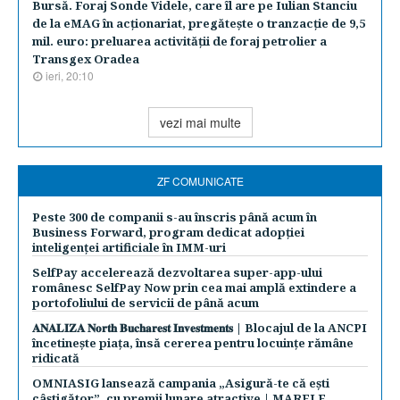
Bursă. Foraj Sonde Videle, care îl are pe Iulian Stanciu
de la eMAG în acţionariat, pregăteşte o tranzacţie de 9,5
mil. euro: preluarea activităţii de foraj petrolier a
Transgex Oradea
ieri, 20:10
vezi mai multe
ZF COMUNICATE
Peste 300 de companii s-au înscris până acum în
Business Forward, program dedicat adopției
inteligenței artificiale în IMM-uri
SelfPay accelerează dezvoltarea super-app-ului
românesc SelfPay Now prin cea mai amplă extindere a
portofoliului de servicii de până acum
𝐀𝐍𝐀𝐋𝐈𝐙𝐀 𝐍𝐨𝐫𝐭𝐡 𝐁𝐮𝐜𝐡𝐚𝐫𝐞𝐬𝐭 𝐈𝐧𝐯𝐞𝐬𝐭𝐦𝐞𝐧𝐭𝐬 | Blocajul de la ANCPI
încetinește piața, însă cererea pentru locuințe rămâne
ridicată
OMNIASIG lansează campania „Asigură-te că ești
câștigător”, cu premii lunare atractive | MARELE