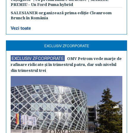
PREMIU – Un Ford Puma hybrid
SALESIANER organizează prima ediție Cleanroom
Brunch în România
Vezi toate
EXCLUSIV ZFCORPORATE
EXCLUSIV ZFCORPORATE
OMV Petrom vede marje de
rafinare ridicate şi în trimestrul patru, dar sub nivelul
din trimestrul trei