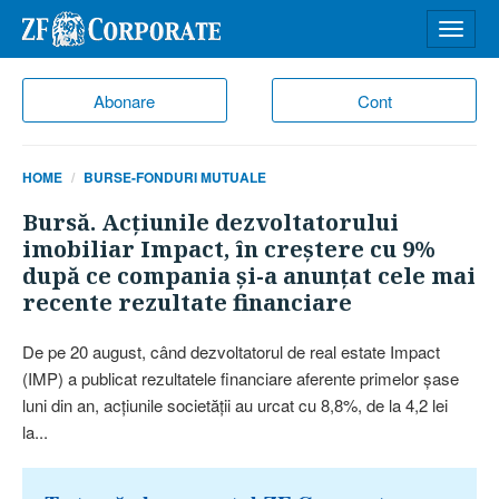
Desch
meniu
Abonare
Cont
HOME
BURSE-FONDURI MUTUALE
Bursă. Acţiunile dezvoltatorului
imobiliar Impact, în creştere cu 9%
după ce compania şi-a anunţat cele mai
recente rezultate financiare
De pe 20 august, când dezvoltatorul de real estate Impact
(IMP) a publicat rezultatele financiare aferente primelor şase
luni din an, acţiunile societăţii au urcat cu 8,8%, de la 4,2 lei
la...