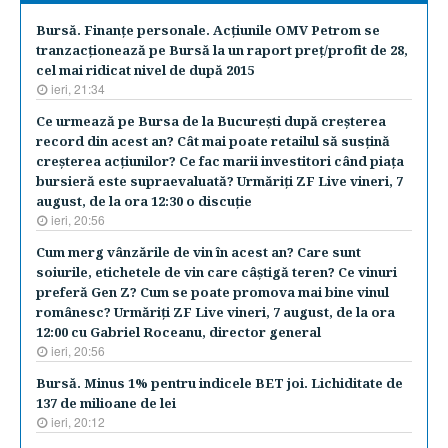
Bursă. Finanţe personale. Acţiunile OMV Petrom se
tranzacţionează pe Bursă la un raport preţ/profit de 28,
cel mai ridicat nivel de după 2015
ieri, 21:34
Ce urmează pe Bursa de la Bucureşti după creşterea
record din acest an? Cât mai poate retailul să susţină
creşterea acţiunilor? Ce fac marii investitori când piaţa
bursieră este supraevaluată? Urmăriţi ZF Live vineri, 7
august, de la ora 12:30 o discuţie
ieri, 20:56
Cum merg vânzările de vin în acest an? Care sunt
soiurile, etichetele de vin care câştigă teren? Ce vinuri
preferă Gen Z? Cum se poate promova mai bine vinul
românesc? Urmăriţi ZF Live vineri, 7 august, de la ora
12:00 cu Gabriel Roceanu, director general
ieri, 20:56
Bursă. Minus 1% pentru indicele BET joi. Lichiditate de
137 de milioane de lei
ieri, 20:12