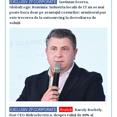
EXCLUSIV ZFCORPORATE
Iustinian Şovrea,
GlobalLogic România: Industria locală de IT nu se mai
poate baza doar pe avantajul costurilor; următorul pas
este trecerea de la outsourcing la dezvoltarea de
soluţii
EXCLUSIV ZFCORPORATE
Analiză
Karoly Borbely,
fost CEO Hidroelectrica, despre raliul de 60% al