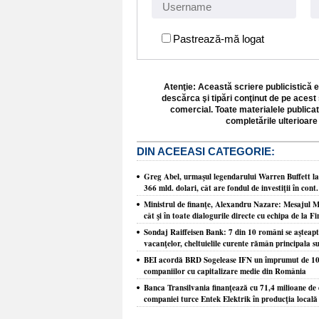
Pastrează-mă logat
Atenţie: Această scriere publicistică e
descărca şi tipări conţinut de pe acest 
comercial. Toate materialele publicat
completările ulterioare 
DIN ACEEASI CATEGORIE:
Greg Abel, urmaşul legendarului Warren Buffett la
366 mld. dolari, cât are fondul de investiţii în con
Ministrul de finanţe, Alexandru Nazare: Mesajul Mo
cât şi în toate dialogurile directe cu echipa de la F
Sondaj Raiffeisen Bank: 7 din 10 români se aşteaptă 
vacanţelor, cheltuielile curente rămân principala s
BEI acordă BRD Sogelease IFN un împrumut de 100 
companiilor cu capitalizare medie din România
Banca Transilvania finanţează cu 71,4 milioane de e
companiei turce Entek Elektrik în producţia locală 