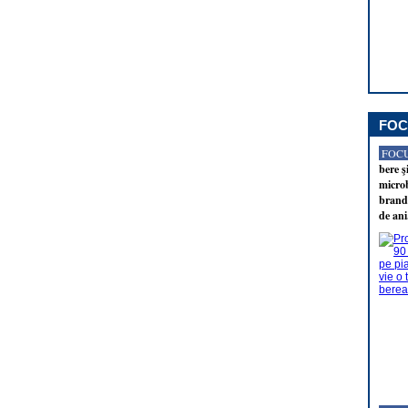
FOC
FOCU
bere ş
microb
brandu
de ani