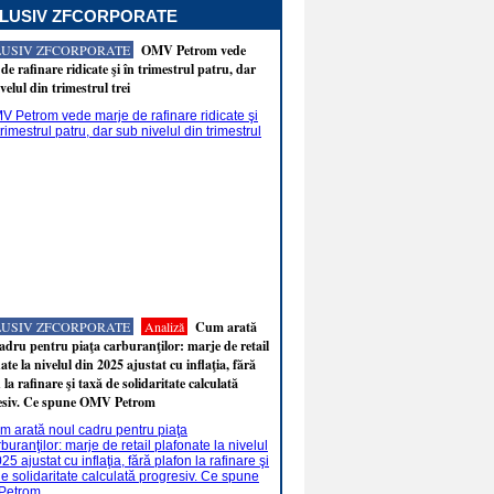
LUSIV ZFCORPORATE
LUSIV ZFCORPORATE
OMV Petrom vede
de rafinare ridicate şi în trimestrul patru, dar
velul din trimestrul trei
LUSIV ZFCORPORATE
Analiză
Cum arată
adru pentru piaţa carburanţilor: marje de retail
ate la nivelul din 2025 ajustat cu inflaţia, fără
 la rafinare şi taxă de solidaritate calculată
esiv. Ce spune OMV Petrom