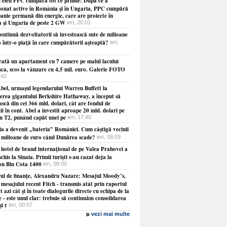
 elen PPC cumpără tot ce prinde: După ce a
ţionat active în România şi în Ungaria, PPC cumpără
anie germană din energie, care are proiecte în
a şi Ungaria de peste 2 GW
ieri, 20:01
ontinuă dezvoltatorii să investească sute de milioane
o într-o piaţă în care cumpărătorii aşteaptă?
ieri,
ată un apartament cu 7 camere pe malul lacului
sca, scos la vânzare cu 4,5 mil. euro. Galerie FOTO
8:42
bel, urmaşul legendarului Warren Buffett la
erea gigantului Berkshire Hathaway, a început să
ască din cei 366 mld. dolari, cât are fondul de
ţii în cont. Abel a investit aproape 20 mld. dolari pe
în T2, punând capăt unei pe
ieri, 17:40
ia a devenit „bateria” României. Cum câştigă vecinii
e milioane de euro când Dunărea scade?
ieri, 08:09
 hotel de brand internaţional de pe Valea Prahovei a
schis la Sinaia. Primii turişti s-au cazat deja la
on Blu Cota 1400
ieri, 08:00
rul de finanţe, Alexandru Nazare: Mesajul Moody’s,
 mesajului recent Fitch - transmis atât prin raportul
t azi cât şi în toate dialogurile directe cu echipa de la
 - este unul clar: trebuie să continuăm consolidarea
şi r
ieri, 00:07
vezi mai multe