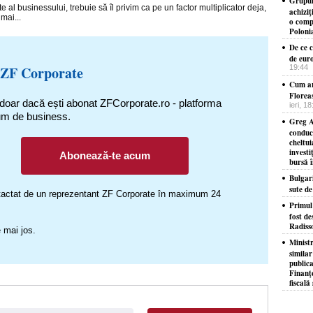
Grupul
e al businessului, trebuie să îl privim ca pe un factor multiplicator deja,
achizi
mai...
o comp
Poloni
De ce c
de eur
 ZF Corporate
19:44
Cum ar
Florea
 doar dacă ești abonat ZFCorporate.ro - platforma
ieri, 1
um de business.
Greg A
conduc
cheltui
investi
Abonează-te acum
bursă 
Bulgar
sute d
ontactat de un reprezentant ZF Corporate în maximum 24
​Primul
fost de
Radiss
 mai jos.
Minist
similar
publica
Finanţe
fiscală 