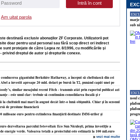
EXC
EXC
Am uitat parola
marje 
sub ni
ste destinată exclusiv abonaţilor ZF Corporate. Utilizatorii pot
site doar pentru uzul personal sau fără scop direct ori indirect
e sunt protejate de către Legea nr. 8/1996, cu modificările şi
- privind dreptul de autor şi drepturile conexe.
 conducerea gigantului Berkshire Hathaway, a început să cheltuiască din cei
t. Abel a investit aproape 20 mld. dolari pe bursă în T2, punând capăt unei pe
ody’s, similar mesajului recent Fitch - transmis atât prin raportul publicat azi
EXC
inanţe - este unul clar: trebuie să continuăm consolidarea fiscală şi r
noul c
la cheltuieli mai mari în august decât într-o lună obişnuită. Chiar şi în sezonul
plafon
ursă de presiune financiară
plafon
progr
milioane euro pentru extinderea finanţării destinate IMM-urilor şi
uro dezvoltarea parcului fotovoltaic Eco Sun Niculeşti, prima investiţie a
de energie verde. Valoarea totală a proiectului este estimată la 100 mil.euro
vezi mai multe