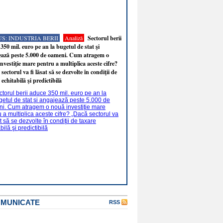
S: INDUSTRIA BERII
Analiză
Sectorul berii
350 mil. euro pe an la bugetul de stat şi
ează peste 5.000 de oameni. Cum atragem o
nvestiţie mare pentru a multiplica aceste cifre?
sectorul va fi lăsat să se dezvolte în condiţii de
 echitabilă şi predictibilă
OMUNICATE
RSS