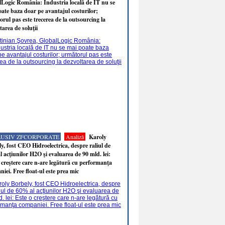
Logic România: Industria locală de IT nu se
ate baza doar pe avantajul costurilor;
rul pas este trecerea de la outsourcing la
tarea de soluţii
LUSIV ZFCORPORATE
Analiză
Karoly
y, fost CEO Hidroelectrica, despre raliul de
 acţiunilor H2O şi evaluarea de 90 mld. lei:
 creştere care n-are legătură cu performanţa
iei. Free float-ul este prea mic