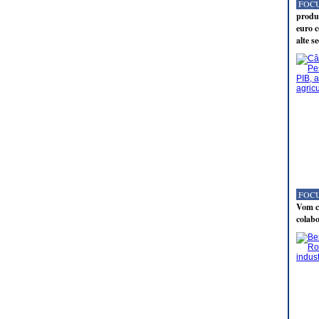
FOCU
produc
euro c
alte s
FOCU
Vom co
colabo