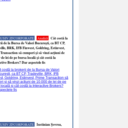
LUSIV ZFCORPORATE
Analiză
Cât costă la
ii de la Bursa de Valori Bucureşti, ca BT CP,
ille, BRK, IFB Finwest, Goldring, Estinvest,
Transaction să cumperi şi să vinzi acţiuni de
 de lei de pe bursa locală şi cât costă la
ctive Brokers? Dar aspectele fis
LUSIV ZFCORPORATE
Iustinian Şovrea,