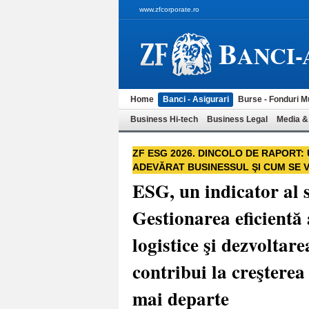
www.zfcorporate.ro
B
ANCI-
Home
Banci - Asigurari
Burse - Fonduri M
Business Hi-tech
Business Legal
Media &
ZF ESG 2026. DINCOLO DE RAPORT:
ADEVĂRAT BUSINESSUL ŞI CUM SE 
ESG, un indicator al 
Gestionarea eficientă 
logistice şi dezvoltar
contribui la creşterea
mai departe