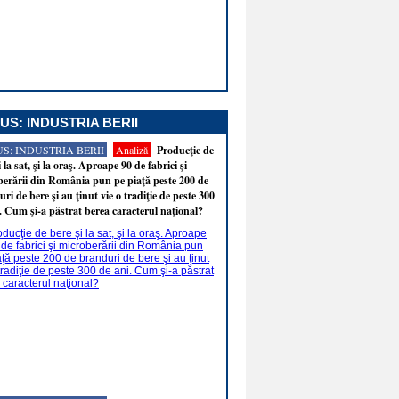
US: INDUSTRIA BERII
S: INDUSTRIA BERII
Analiză
Producţie de
i la sat, şi la oraş. Aproape 90 de fabrici şi
erării din România pun pe piaţă peste 200 de
ri de bere şi au ţinut vie o tradiţie de peste 300
. Cum şi-a păstrat berea caracterul naţional?