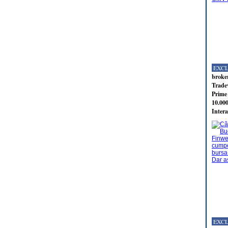
EXC
broker
Tradev
Prime 
10.000
Intera
EXC