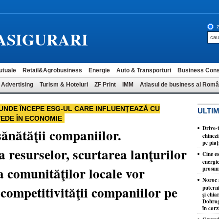
z
ASIGURARI
utuale
Retail&Agrobusiness
Energie
Auto & Transporturi
Business Cons
 Advertising
Turism & Hoteluri
ZF Print
IMM
Atlasul de business al Româ
 UNDE ÎNCEPE ESG-UL CARE INFLUENŢEAZĂ CU
ULTIM
VEDE ÎN ECONOMIE
Drive-
sănătăţii companiilor.
chinez
pe pia
a resurselor, scurtarea lanţurilor
Cine e
energi
ea comunităţilor locale vor
prosum
Noroc n
 competitivităţii companiilor pe
putern
şi chia
Dobrog
în corz