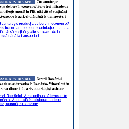
S: INDUSTRIA BERII
Cât cântăreşte
ţia de bere în economie? Peste trei miliarde de
ontribuţie anuală la PIB, atât cât să susţină şi
ectoare, de la agricultură până la transporturi
S: INDUSTRIA BERII
Berarii României:
ntinua să investim în România. Viitorul stă în
rarea dintre industrie, autorităţi şi societate