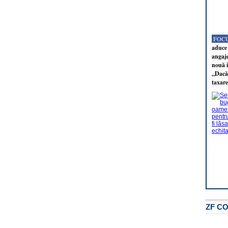
FOCU
aduce 
angaj
nouă i
„Dacă 
taxare
ZF C