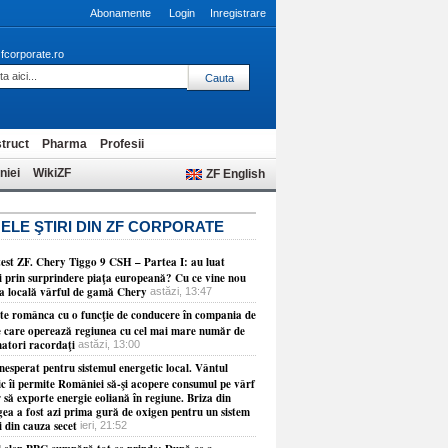
Abonamente
Login
Inregistrare
fcorporate.ro
truct
Pharma
Profesii
niei
WikiZF
ZF English
ELE ŞTIRI DIN ZF CORPORATE
test ZF. Chery Tiggo 9 CSH – Partea I: au luat
ii prin surprindere piaţa europeană? Cu ce vine nou
ţa locală vârful de gamă Chery
astăzi, 13:47
ste românca cu o funcţie de conducere în compania de
e care operează regiunea cu cel mai mare număr de
atori racordaţi
astăzi, 13:00
esperat pentru sistemul energetic local. Vântul
ic îi permite României să-şi acopere consumul pe vârf
r să exporte energie eoliană în regiune. Briza din
ea a fost azi prima gură de oxigen pentru un sistem
i din cauza secet
ieri, 21:52