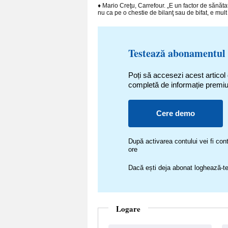
♦ Mario Creţu, Carrefour. „E un factor de sănătat
nu ca pe o chestie de bilanţ sau de bifat, e mult 
Testează abonamentul
Poți să accesezi acest articol
completă de informație premi
Cere demo
După activarea contului vei fi c
ore
Dacă ești deja abonat loghează-te
Logare