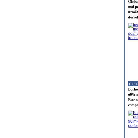
Global
mai po
următo
dezvol
EXC
Borbel
60% al
Este o
compan