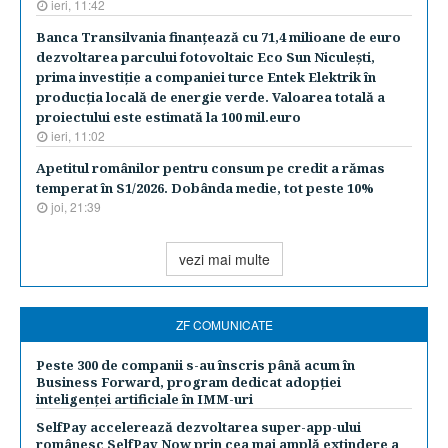
ieri, 11:42
Banca Transilvania finanţează cu 71,4 milioane de euro
dezvoltarea parcului fotovoltaic Eco Sun Niculeşti,
prima investiţie a companiei turce Entek Elektrik în
producţia locală de energie verde. Valoarea totală a
proiectului este estimată la 100 mil.euro
ieri, 11:02
Apetitul românilor pentru consum pe credit a rămas
temperat în S1/2026. Dobânda medie, tot peste 10%
joi, 21:39
vezi mai multe
ZF COMUNICATE
Peste 300 de companii s-au înscris până acum în
Business Forward, program dedicat adopției
inteligenței artificiale în IMM-uri
SelfPay accelerează dezvoltarea super-app-ului
românesc SelfPay Now prin cea mai amplă extindere a