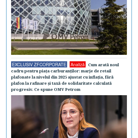
EXCLUSIV ZFCORPORATE
Analiză
Cum arată noul
cadru pentru piaţa carburanţilor: marje de retail
plafonate la nivelul din 2025 ajustat cu inflaţia, fără
plafon la rafinare şi taxă de solidaritate calculată
progresiv. Ce spune OMV Petrom