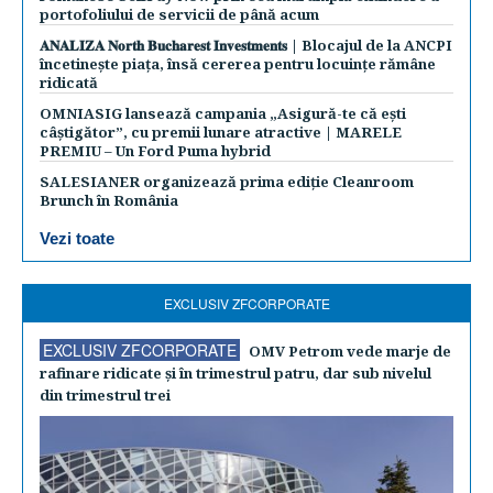
portofoliului de servicii de până acum
𝐀𝐍𝐀𝐋𝐈𝐙𝐀 𝐍𝐨𝐫𝐭𝐡 𝐁𝐮𝐜𝐡𝐚𝐫𝐞𝐬𝐭 𝐈𝐧𝐯𝐞𝐬𝐭𝐦𝐞𝐧𝐭𝐬 | Blocajul de la ANCPI
încetinește piața, însă cererea pentru locuințe rămâne
ridicată
OMNIASIG lansează campania „Asigură-te că ești
câștigător”, cu premii lunare atractive | MARELE
PREMIU – Un Ford Puma hybrid
SALESIANER organizează prima ediție Cleanroom
Brunch în România
Vezi toate
EXCLUSIV ZFCORPORATE
EXCLUSIV ZFCORPORATE
OMV Petrom vede marje de
rafinare ridicate şi în trimestrul patru, dar sub nivelul
din trimestrul trei