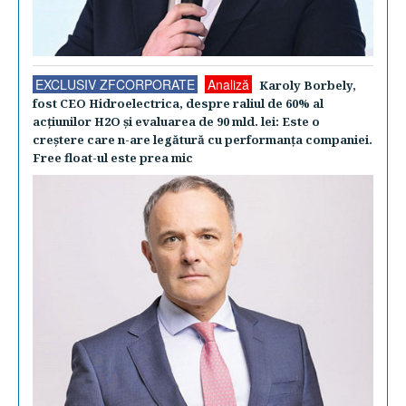
EXCLUSIV ZFCORPORATE
Analiză
Karoly Borbely,
fost CEO Hidroelectrica, despre raliul de 60% al
acţiunilor H2O şi evaluarea de 90 mld. lei: Este o
creştere care n-are legătură cu performanţa companiei.
Free float-ul este prea mic