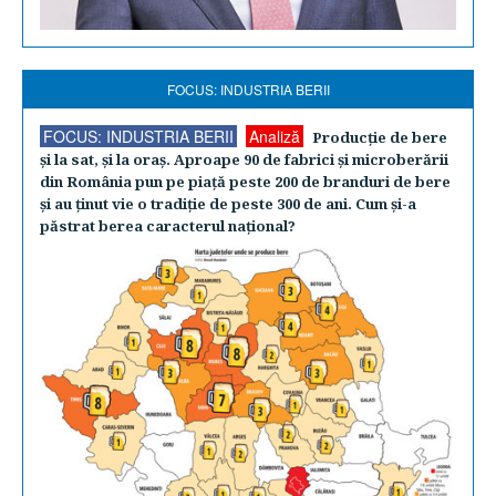
FOCUS: INDUSTRIA BERII
FOCUS: INDUSTRIA BERII
Analiză
Producţie de bere
şi la sat, şi la oraş. Aproape 90 de fabrici şi microberării
din România pun pe piaţă peste 200 de branduri de bere
şi au ţinut vie o tradiţie de peste 300 de ani. Cum şi-a
păstrat berea caracterul naţional?