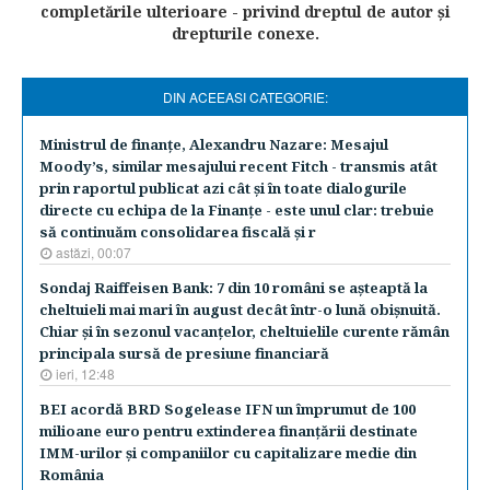
completările ulterioare - privind dreptul de autor şi
drepturile conexe.
DIN ACEEASI CATEGORIE:
Ministrul de finanţe, Alexandru Nazare: Mesajul
Moody’s, similar mesajului recent Fitch - transmis atât
prin raportul publicat azi cât şi în toate dialogurile
directe cu echipa de la Finanţe - este unul clar: trebuie
să continuăm consolidarea fiscală şi r
astăzi, 00:07
Sondaj Raiffeisen Bank: 7 din 10 români se aşteaptă la
cheltuieli mai mari în august decât într-o lună obişnuită.
Chiar şi în sezonul vacanţelor, cheltuielile curente rămân
principala sursă de presiune financiară
ieri, 12:48
BEI acordă BRD Sogelease IFN un împrumut de 100
milioane euro pentru extinderea finanţării destinate
IMM-urilor şi companiilor cu capitalizare medie din
România