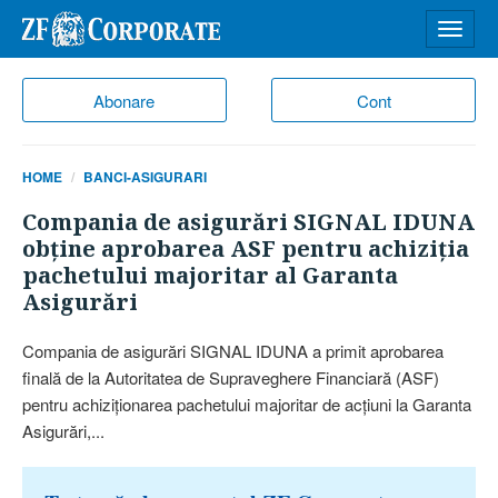
Desch
meniu
Abonare
Cont
HOME
BANCI-ASIGURARI
Compania de asigurări SIGNAL IDUNA
obţine aprobarea ASF pentru achiziţia
pachetului majoritar al Garanta
Asigurări
Compania de asigurări SIGNAL IDUNA a primit aprobarea
finală de la Autoritatea de Supraveghere Financiară (ASF)
pentru achiziţionarea pachetului majoritar de acţiuni la Garanta
Asigurări,...