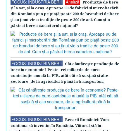
FOCUS: INDUSTRIA BERII
Analiză
Producţie de bere
şi la sat, şi la oraş. Aproape 90 de fabrici şi microberării
din România pun pe piaţă peste 200 de branduri de bere
şi au ţinut vie o tradiţie de peste 300 de ani. Cum şi-a
păstrat berea caracterul naţional?
FOCUS: INDUSTRIA BERII
Cât cântăreşte producţia de
bere în economie? Peste trei miliarde de euro
contribuţie anuală la PIB, atât cât să susţină şi alte
sectoare, de la agricultură până la transporturi
FOCUS: INDUSTRIA BERII
Berarii României: Vom
continua să investim în România. Viitorul stă în