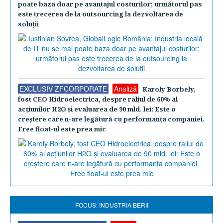
poate baza doar pe avantajul costurilor; următorul pas
este trecerea de la outsourcing la dezvoltarea de
soluţii
EXCLUSIV ZFCORPORATE
Analiză
Karoly Borbely,
fost CEO Hidroelectrica, despre raliul de 60% al
acţiunilor H2O şi evaluarea de 90 mld. lei: Este o
creştere care n-are legătură cu performanţa companiei.
Free float-ul este prea mic
FOCUS: INDUSTRIA BERII