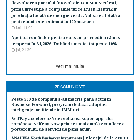
dezvoltarea parcului fotovoltaic Eco Sun Niculeşti,
prima investiţie a companiei turce Entek Elektrik în
producţia locală de energie verde. Valoarea totală a
proiectului este estimată la 100 mil.euro
ieri, 11:02
Apetitul românilor pentru consum pe credit a rămas
temperat în S1/2026. Dobânda medie, tot peste 10%
joi, 21:39
vezi mai multe
ZF COMUNICATE
Peste 300 de companii s-au înscris până acum în
Business Forward, program dedicat adopției
inteligenței artificiale în IMM-uri
SelfPay accelerează dezvoltarea super-app-ului
românesc SelfPay Now prin cea mai amplă extindere a
portofoliului de servicii de până acum
𝐀𝐍𝐀𝐋𝐈𝐙𝐀 𝐍𝐨𝐫𝐭𝐡 𝐁𝐮𝐜𝐡𝐚𝐫𝐞𝐬𝐭 𝐈𝐧𝐯𝐞𝐬𝐭𝐦𝐞𝐧𝐭𝐬 | Blocajul de la ANCPI