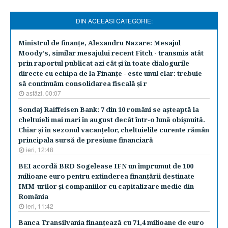
DIN ACEEASI CATEGORIE:
Ministrul de finanţe, Alexandru Nazare: Mesajul
Moody’s, similar mesajului recent Fitch - transmis atât
prin raportul publicat azi cât şi în toate dialogurile
directe cu echipa de la Finanţe - este unul clar: trebuie
să continuăm consolidarea fiscală şi r
astăzi, 00:07
Sondaj Raiffeisen Bank: 7 din 10 români se aşteaptă la
cheltuieli mai mari în august decât într-o lună obişnuită.
Chiar şi în sezonul vacanţelor, cheltuielile curente rămân
principala sursă de presiune financiară
ieri, 12:48
BEI acordă BRD Sogelease IFN un împrumut de 100
milioane euro pentru extinderea finanţării destinate
IMM-urilor şi companiilor cu capitalizare medie din
România
ieri, 11:42
Banca Transilvania finanţează cu 71,4 milioane de euro