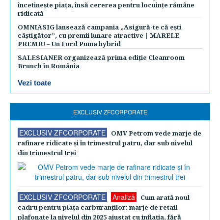
încetinește piața, însă cererea pentru locuințe rămâne
ridicată
OMNIASIG lansează campania „Asigură-te că ești
câștigător”, cu premii lunare atractive | MARELE
PREMIU – Un Ford Puma hybrid
SALESIANER organizează prima ediție Cleanroom
Brunch în România
Vezi toate
EXCLUSIV ZFCORPORATE
EXCLUSIV ZFCORPORATE
OMV Petrom vede marje de
rafinare ridicate şi în trimestrul patru, dar sub nivelul
din trimestrul trei
EXCLUSIV ZFCORPORATE
Analiză
Cum arată noul
cadru pentru piaţa carburanţilor: marje de retail
plafonate la nivelul din 2025 ajustat cu inflaţia, fără