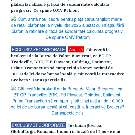
plafon la rafinare şi taxă de solidaritate calculată
progresiv. Ce spune OMV Petrom
EXCLUSIV ZFCORPORATE
Analiză
Cât costă la
brokerii de la Bursa de Valori Bucureşti, ca BT CP,
Tradeville, BRK, IFB Finwest, Goldring, Estinvest,
Prime Transaction să cumperi şi să vinzi acţiuni de
10.000 de lei de pe bursa locală şi cât costă la Interactive
Brokers? Dar aspectele fis
EXCLUSIV ZFCORPORATE
Iustinian Şovrea,
GlobalLogic România: Industria locală de IT nu se mai