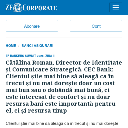
Desch
meniu
Abonare
Cont
HOME
BANCI-ASIGURARI
ZF BANKERS SUMMIT 2026, ZIUA II
Cătălina Roman, Director de Identitate
şi Comunicare Strategică, CEC Bank:
Clientul ştie mai bine să aleagă ca în
trecut şi nu mai doreşte doar un cost
mai bun sau o dobândă mai bună, ci
este interesat de confort şi nu doar
resursa bani este importantă pentru
el, ci şi resursa timp
Clientul ştie mai bine să aleagă ca în trecut şi nu mai doreşte