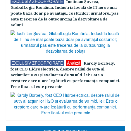
EXCLUSIV ZFCORPORATE
Iustinian Şovrea,
GlobalLogic România: Industria locală de IT nu se mai
poate baza doar pe avantajul costurilor; următorul pas
este trecerea de la outsourcing la dezvoltarea de
soluţii
EXCLUSIV ZFCORPORATE
Analiză
Karoly Borbely,
fost CEO Hidroelectrica, despre raliul de 60% al
acţiunilor H2O şi evaluarea de 90 mld. lei: Este o
creştere care n-are legătură cu performanţa companiei.
Free float-ul este prea mic