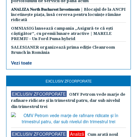
portofoliului de servicii de până acum
𝐀𝐍𝐀𝐋𝐈𝐙𝐀 𝐍𝐨𝐫𝐭𝐡 𝐁𝐮𝐜𝐡𝐚𝐫𝐞𝐬𝐭 𝐈𝐧𝐯𝐞𝐬𝐭𝐦𝐞𝐧𝐭𝐬 | Blocajul de la ANCPI
încetinește piața, însă cererea pentru locuințe rămâne
ridicată
OMNIASIG lansează campania „Asigură-te că ești
câștigător”, cu premii lunare atractive | MARELE
PREMIU – Un Ford Puma hybrid
SALESIANER organizează prima ediție Cleanroom
Brunch în România
Vezi toate
EXCLUSIV ZFCORPORATE
EXCLUSIV ZFCORPORATE
OMV Petrom vede marje de
rafinare ridicate şi în trimestrul patru, dar sub nivelul
din trimestrul trei
EXCLUSIV ZFCORPORATE
Analiză
Cum arată noul