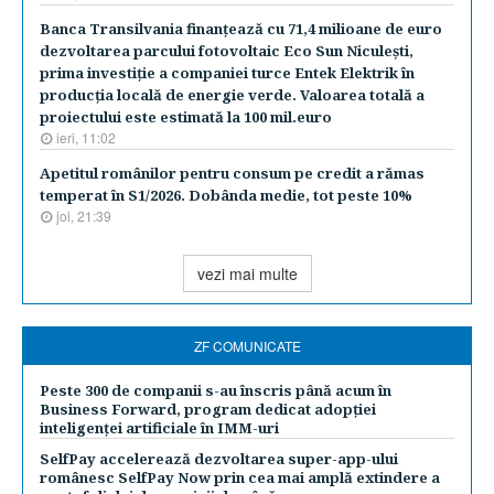
Banca Transilvania finanţează cu 71,4 milioane de euro
dezvoltarea parcului fotovoltaic Eco Sun Niculeşti,
prima investiţie a companiei turce Entek Elektrik în
producţia locală de energie verde. Valoarea totală a
proiectului este estimată la 100 mil.euro
ieri, 11:02
Apetitul românilor pentru consum pe credit a rămas
temperat în S1/2026. Dobânda medie, tot peste 10%
joi, 21:39
vezi mai multe
ZF COMUNICATE
Peste 300 de companii s-au înscris până acum în
Business Forward, program dedicat adopției
inteligenței artificiale în IMM-uri
SelfPay accelerează dezvoltarea super-app-ului
românesc SelfPay Now prin cea mai amplă extindere a