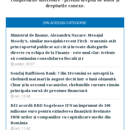
drepturile conexe.
DIN ACEEASI CATEGORIE:
Ministrul de finanţe, Alexandru Nazare: Mesajul
Moody’s, similar mesajului recent Fitch - transmis atât
prin raportul publicat azi cât şi în toate dialogurile
directe cu echipa de la Finanţe - este unul clar: trebuie
să continuăm consolidarea fiscală şi r
astăzi, 00:07
Sondaj Raiffeisen Bank: 7 din 10 români se aşteaptă la
cheltuieli mai mari în august decât într-o lună obişnuită.
Chiar şi în sezonul vacanţelor, cheltuielile curente rămân
principala sursă de presiune financiară
ieri, 12:48
BEI acordă BRD Sogelease IFN un împrumut de 100
milioane euro pentru extinderea finanţării destinate
IMM-urilor şi companiilor cu capitalizare medie din
România
ieri, 11:42