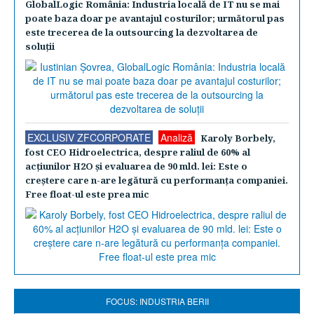
GlobalLogic România: Industria locală de IT nu se mai
poate baza doar pe avantajul costurilor; următorul pas
este trecerea de la outsourcing la dezvoltarea de
soluţii
EXCLUSIV ZFCORPORATE
Analiză
Karoly Borbely,
fost CEO Hidroelectrica, despre raliul de 60% al
acţiunilor H2O şi evaluarea de 90 mld. lei: Este o
creştere care n-are legătură cu performanţa companiei.
Free float-ul este prea mic
FOCUS: INDUSTRIA BERII