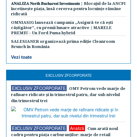
𝐀𝐍𝐀𝐋𝐈𝐙𝐀 𝐍𝐨𝐫𝐭𝐡 𝐁𝐮𝐜𝐡𝐚𝐫𝐞𝐬𝐭 𝐈𝐧𝐯𝐞𝐬𝐭𝐦𝐞𝐧𝐭𝐬 | Blocajul de la ANCPI
încetinește piața, însă cererea pentru locuințe rămâne
ridicată
OMNIASIG lansează campania „Asigură-te că ești
câștigător”, cu premii lunare atractive | MARELE
PREMIU – Un Ford Puma hybrid
SALESIANER organizează prima ediție Cleanroom
Brunch în România
Vezi toate
EXCLUSIV ZFCORPORATE
EXCLUSIV ZFCORPORATE
OMV Petrom vede marje de
rafinare ridicate şi în trimestrul patru, dar sub nivelul
din trimestrul trei
EXCLUSIV ZFCORPORATE
Analiză
Cum arată noul
cadru pentru piaţa carburanţilor: marje de retail