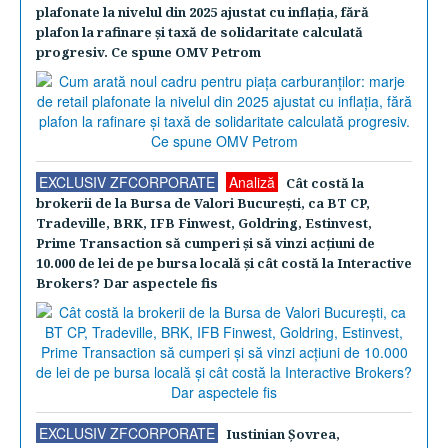
plafonate la nivelul din 2025 ajustat cu inflaţia, fără
plafon la rafinare şi taxă de solidaritate calculată
progresiv. Ce spune OMV Petrom
EXCLUSIV ZFCORPORATE
Analiză
Cât costă la
brokerii de la Bursa de Valori Bucureşti, ca BT CP,
Tradeville, BRK, IFB Finwest, Goldring, Estinvest,
Prime Transaction să cumperi şi să vinzi acţiuni de
10.000 de lei de pe bursa locală şi cât costă la Interactive
Brokers? Dar aspectele fis
EXCLUSIV ZFCORPORATE
Iustinian Şovrea,