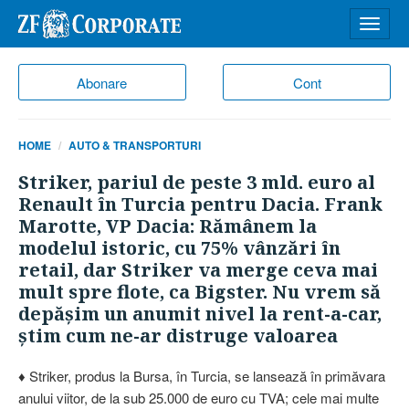
Desch
meniu
Abonare
Cont
HOME
AUTO & TRANSPORTURI
Striker, pariul de peste 3 mld. euro al
Renault în Turcia pentru Dacia. Frank
Marotte, VP Dacia: Rămânem la
modelul istoric, cu 75% vânzări în
retail, dar Striker va merge ceva mai
mult spre flote, ca Bigster. Nu vrem să
depăşim un anumit nivel la rent-a-car,
ştim cum ne-ar distruge valoarea
♦ Striker, produs la Bursa, în Turcia, se lansează în primăvara
anului viitor, de la sub 25.000 de euro cu TVA; cele mai multe