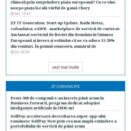
chinezii prin surprindere piaţa europeană? Cu ce vine
nou pe piaţa locală vârful de gamă Chery
ieri, 13:47
ZF IT Generation. Start-up Update. Radu Meteş,
cofondator, eAWB - marketplace de servicii de curierat:
Am lansat serviciul de livrări din România în Uniunea
Europeană şi invers şi estimăm că ne va aduce 15-20%
din venituri. În primul semestru, numărul de
joi, 22:20
vezi mai multe
ZF COMUNICATE
Peste 300 de companii s-au înscris până acum în
Business Forward, program dedicat adopției
inteligenței artificiale în IMM-uri
SelfPay accelerează dezvoltarea super-app-ului
românesc SelfPay Now prin cea mai amplă extindere a
portofoliului de servicii de până acum