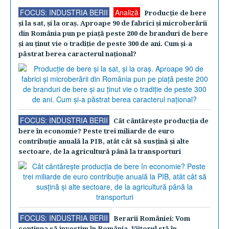
FOCUS: INDUSTRIA BERII
Analiză
Producţie de bere
şi la sat, şi la oraş. Aproape 90 de fabrici şi microberării
din România pun pe piaţă peste 200 de branduri de bere
şi au ţinut vie o tradiţie de peste 300 de ani. Cum şi-a
păstrat berea caracterul naţional?
FOCUS: INDUSTRIA BERII
Cât cântăreşte producţia de
bere în economie? Peste trei miliarde de euro
contribuţie anuală la PIB, atât cât să susţină şi alte
sectoare, de la agricultură până la transporturi
FOCUS: INDUSTRIA BERII
Berarii României: Vom
continua să investim în România. Viitorul stă în