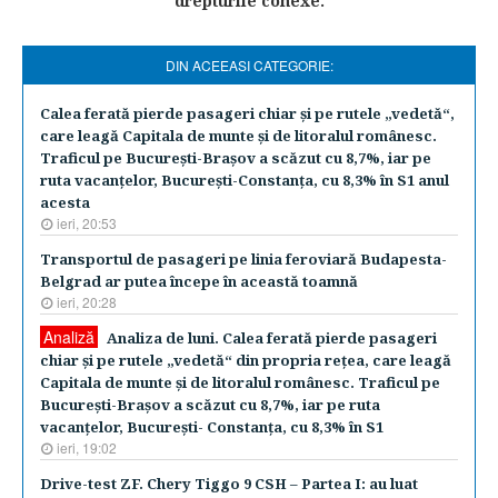
drepturile conexe.
DIN ACEEASI CATEGORIE:
Calea ferată pierde pasageri chiar şi pe rutele „vedetă“,
care leagă Capitala de munte şi de litoralul românesc.
Traficul pe Bucureşti-Braşov a scăzut cu 8,7%, iar pe
ruta vacanţelor, Bucureşti-Constanţa, cu 8,3% în S1 anul
acesta
ieri, 20:53
Transportul de pasageri pe linia feroviară Budapesta-
Belgrad ar putea începe în această toamnă
ieri, 20:28
Analiză
Analiza de luni. Calea ferată pierde pasageri
chiar şi pe rutele „vedetă“ din propria reţea, care leagă
Capitala de munte şi de litoralul românesc. Traficul pe
Bucureşti-Braşov a scăzut cu 8,7%, iar pe ruta
vacanţelor, Bucureşti- Constanţa, cu 8,3% în S1
ieri, 19:02
Drive-test ZF. Chery Tiggo 9 CSH – Partea I: au luat