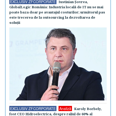
EXCLUSIV ZFCORPORATE
Iustinian Şovrea,
GlobalLogic România: Industria locală de IT nu se mai
poate baza doar pe avantajul costurilor; următorul pas
este trecerea de la outsourcing la dezvoltarea de
soluţii
EXCLUSIV ZFCORPORATE
Analiză
Karoly Borbely,
fost CEO Hidroelectrica, despre raliul de 60% al