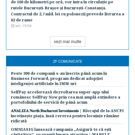
de 160 de kilometri pe oră, vor intra în circulaţie pe
rutele Bucureşti-Braşov şi Bucureşti-Constanţa.
Contractul de 2,7 mld. lei cu polonezii prevede livrarea a
62 de rame
ieri, 19:54
vezi mai multe
ZF COMUNICATE
Peste 300 de companii s-au înscris până acum în
Business Forward, program dedicat adopției
inteligenței artificiale în IMM-uri
SelfPay accelerează dezvoltarea super-app-ului
românesc SelfPay Now prin cea mai amplă extindere a
portofoliului de servicii de până acum
𝐀𝐍𝐀𝐋𝐈𝐙𝐀 𝐍𝐨𝐫𝐭𝐡 𝐁𝐮𝐜𝐡𝐚𝐫𝐞𝐬𝐭 𝐈𝐧𝐯𝐞𝐬𝐭𝐦𝐞𝐧𝐭𝐬 | Blocajul de la ANCPI
încetinește piața, însă cererea pentru locuințe rămâne
ridicată
OMNIASIG lansează campania „Asigură-te că ești
câștigător”, cu premii lunare atractive | MARELE