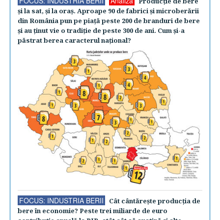
FOCUS: INDUSTRIA BERII
Analiză
Producţie de bere
şi la sat, şi la oraş. Aproape 90 de fabrici şi microberării
din România pun pe piaţă peste 200 de branduri de bere
şi au ţinut vie o tradiţie de peste 300 de ani. Cum şi-a
păstrat berea caracterul naţional?
FOCUS: INDUSTRIA BERII
Cât cântăreşte producţia de
bere în economie? Peste trei miliarde de euro