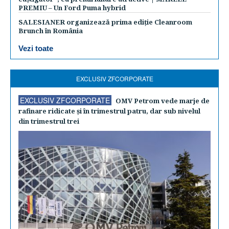
PREMIU – Un Ford Puma hybrid
SALESIANER organizează prima ediție Cleanroom
Brunch în România
Vezi toate
EXCLUSIV ZFCORPORATE
EXCLUSIV ZFCORPORATE
OMV Petrom vede marje de
rafinare ridicate şi în trimestrul patru, dar sub nivelul
din trimestrul trei