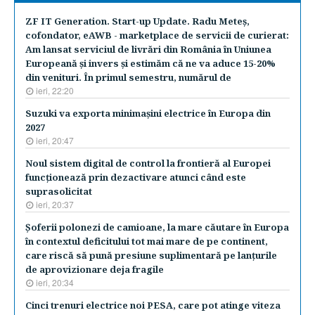
ZF IT Generation. Start-up Update. Radu Meteş,
cofondator, eAWB - marketplace de servicii de curierat:
Am lansat serviciul de livrări din România în Uniunea
Europeană şi invers şi estimăm că ne va aduce 15-20%
din venituri. În primul semestru, numărul de
ieri, 22:20
Suzuki va exporta minimaşini electrice în Europa din
2027
ieri, 20:47
Noul sistem digital de control la frontieră al Europei
funcţionează prin dezactivare atunci când este
suprasolicitat
ieri, 20:37
Şoferii polonezi de camioane, la mare căutare în Europa
în contextul deficitului tot mai mare de pe continent,
care riscă să pună presiune suplimentară pe lanţurile
de aprovizionare deja fragile
ieri, 20:34
Cinci trenuri electrice noi PESA, care pot atinge viteza