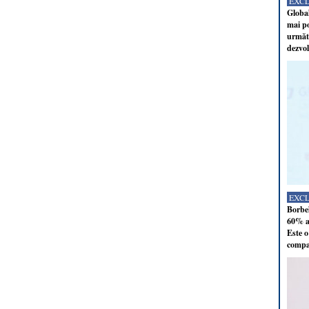
EXC
Global
mai po
următo
dezvol
EXC
Borbel
60% al
Este o
compan