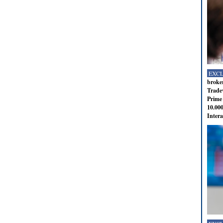
EXC
broker
Tradev
Prime 
10.000
Intera