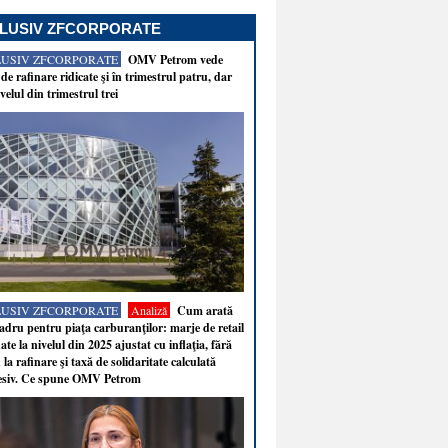
LUSIV ZFCORPORATE
LUSIV ZFCORPORATE
OMV Petrom vede
de rafinare ridicate şi în trimestrul patru, dar
velul din trimestrul trei
LUSIV ZFCORPORATE
Analiză
Cum arată
adru pentru piaţa carburanţilor: marje de retail
ate la nivelul din 2025 ajustat cu inflaţia, fără
 la rafinare şi taxă de solidaritate calculată
esiv. Ce spune OMV Petrom