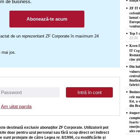
Ediţia
um de business.
ZF IT 
cofond
lansat 
Abonează-te acum
Europe
venitu
Top 5 c
ontactat de un reprezentant ZF Corporate în maximum 24
22:20
Koen D
IT Ceg
 mai jos.
Români
cine şt
Din hu
vulner
centra
finaliz
fabrici
Busine
cele ma
Est, a 
din Bra
Am uitat parola
#supers
campion
foarte 
emoţion
ste destinată exclusiv abonaţilor ZF Corporate. Utilizatorii pot
ales cu
site doar pentru uzul personal sau fără scop direct ori indirect
e sunt protejate de către Legea nr. 8/1996, cu modificările şi