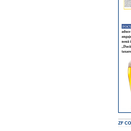
FOCU
aduce 
angaj
nouă i
„Dacă 
taxare
ZF C