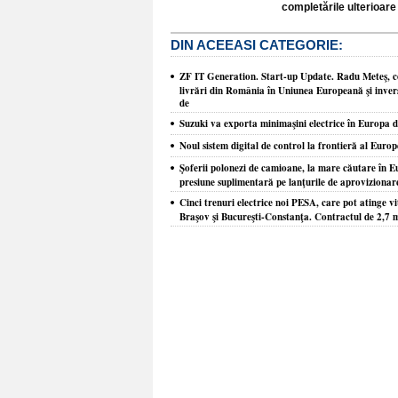
completările ulterioare 
DIN ACEEASI CATEGORIE:
ZF IT Generation. Start-up Update. Radu Meteş, co
livrări din România în Uniunea Europeană şi inver
de
Suzuki va exporta minimaşini electrice în Europa 
Noul sistem digital de control la frontieră al Europ
Şoferii polonezi de camioane, la mare căutare în Eu
presiune suplimentară pe lanţurile de aprovizionare
Cinci trenuri electrice noi PESA, care pot atinge vi
Braşov şi Bucureşti-Constanţa. Contractul de 2,7 m