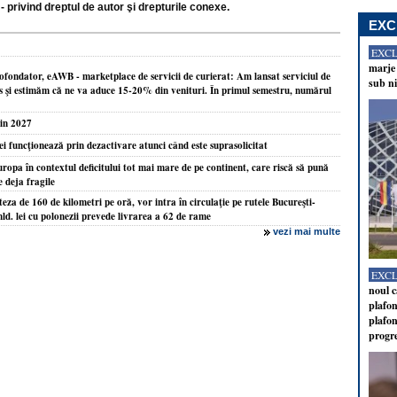
- privind dreptul de autor şi drepturile conexe.
EXC
EXC
marje 
fondator, eAWB - marketplace de servicii de curierat: Am lansat serviciul de
sub ni
s şi estimăm că ne va aduce 15-20% din venituri. În primul semestru, numărul
din 2027
ei funcţionează prin dezactivare atunci când este suprasolicitat
ropa în contextul deficitului tot mai mare de pe continent, care riscă să pună
 deja fragile
teza de 160 de kilometri pe oră, vor intra în circulaţie pe rutele Bucureşti-
ld. lei cu polonezii prevede livrarea a 62 de rame
vezi mai multe
EXC
noul c
plafon
plafon
progr