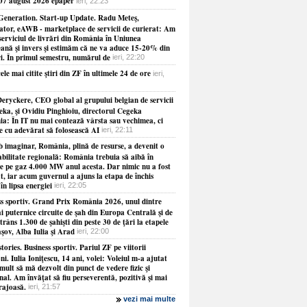
 07 august 2026 epaper
ieri, 22:23
Generation. Start-up Update. Radu Meteş,
ator, eAWB - marketplace de servicii de curierat: Am
serviciul de livrări din România în Uniunea
ană şi invers şi estimăm că ne va aduce 15-20% din
ri. În primul semestru, numărul de
ieri, 22:20
ele mai citite ştiri din ZF în ultimele 24 de ore
ieri,
eryckere, CEO global al grupului belgian de servicii
eka, şi Ovidiu Pinghioiu, directorul Cegeka
a: În IT nu mai contează vârsta sau vechimea, ci
ie cu adevărat să folosească AI
ieri, 22:11
b imaginar, România, plină de resurse, a devenit o
abilitate regională: România trebuia să aibă în
le pe gaz 4.000 MW anul acesta. Dar nimic nu a fost
at, iar acum guvernul a ajuns la etapa de închis
 în lipsa energiei
ieri, 22:05
ss sportiv. Grand Prix România 2026, unul dintre
i puternice circuite de şah din Europa Centrală şi de
strâns 1.300 de şahişti din peste 30 de ţări la etapele
şov, Alba Iulia şi Arad
ieri, 22:00
tories. Business sportiv. Pariul ZF pe viitorii
i. Iulia Ioniţescu, 14 ani, volei: Voleiul m-a ajutat
mult să mă dezvolt din punct de vedere fizic şi
al. Am învăţat să fiu perseverentă, pozitivă şi mai
rajoasă.
ieri, 21:57
vezi mai multe