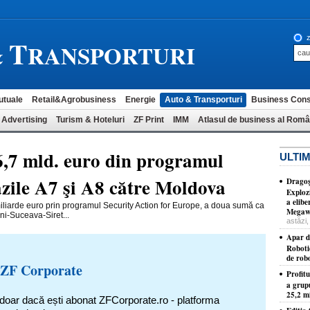
T
z
&
RANSPORTURI
utuale
Retail&Agrobusiness
Energie
Auto & Transporturi
Business Cons
 Advertising
Turism & Hoteluri
ZF Print
IMM
Atlasul de business al Româ
,7 mld. euro din programul
ULTIM
zile A7 şi A8 către Moldova
Dragoş
Exploz
a elib
iarde euro prin programul Security Action for Europe, a doua sumă ca
Megawa
i-Suceava-Siret...
astăzi,
Apar d
Roboti
de robo
 ZF Corporate
Profit
a grup
25,2 mi
 doar dacă ești abonat ZFCorporate.ro - platforma