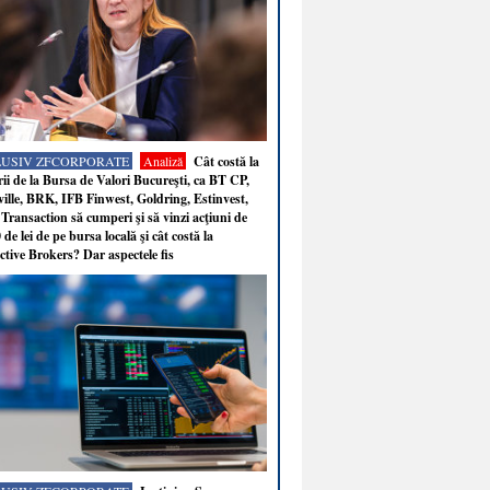
LUSIV ZFCORPORATE
Analiză
Cât costă la
ii de la Bursa de Valori Bucureşti, ca BT CP,
ille, BRK, IFB Finwest, Goldring, Estinvest,
Transaction să cumperi şi să vinzi acţiuni de
 de lei de pe bursa locală şi cât costă la
ctive Brokers? Dar aspectele fis