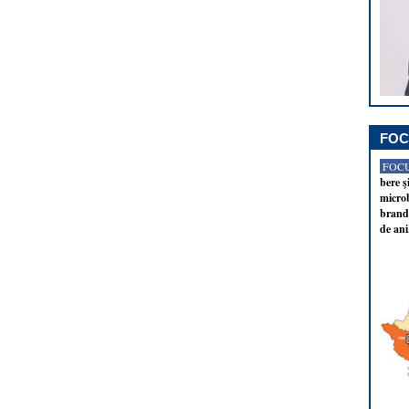
FOC
FOCU
bere ş
microb
brandu
de ani