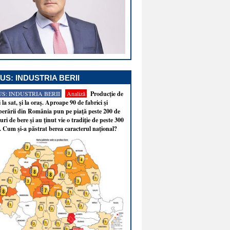
US: INDUSTRIA BERII
S: INDUSTRIA BERII
Analiză
Producţie de
i la sat, şi la oraş. Aproape 90 de fabrici şi
erării din România pun pe piaţă peste 200 de
ri de bere şi au ţinut vie o tradiţie de peste 300
. Cum şi-a păstrat berea caracterul naţional?