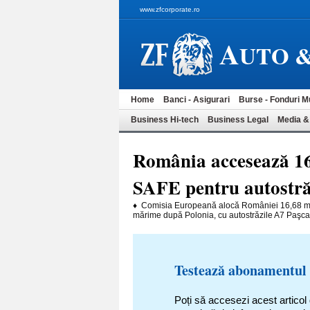
www.zfcorporate.ro
A
UTO 
Home
Banci - Asigurari
Burse - Fonduri M
Business Hi-tech
Business Legal
Media &
România accesează 16
SAFE pentru autostră
♦ Comisia Europeană alocă României 16,68 mil
mărime după Polonia, cu autostrăzile A7 Paşcan
Testează abonamentul
Poți să accesezi acest articol