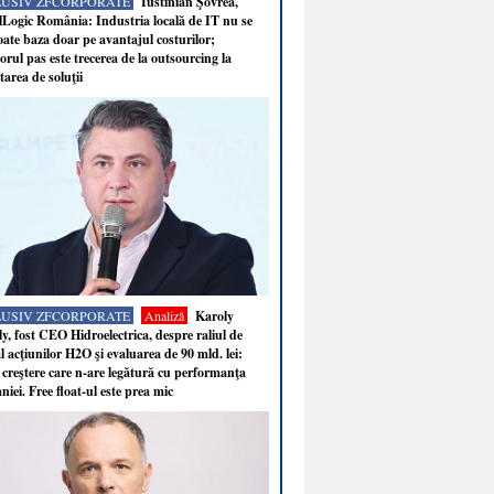
LUSIV ZFCORPORATE
Iustinian Şovrea,
Logic România: Industria locală de IT nu se
ate baza doar pe avantajul costurilor;
rul pas este trecerea de la outsourcing la
tarea de soluţii
LUSIV ZFCORPORATE
Analiză
Karoly
y, fost CEO Hidroelectrica, despre raliul de
 acţiunilor H2O şi evaluarea de 90 mld. lei:
 creştere care n-are legătură cu performanţa
iei. Free float-ul este prea mic