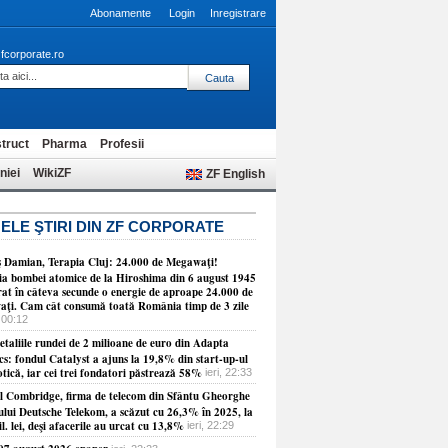
Abonamente
Login
Inregistrare
fcorporate.ro
truct
Pharma
Profesii
niei
WikiZF
ZF English
ELE ŞTIRI DIN ZF CORPORATE
 Damian, Terapia Cluj: 24.000 de Megawaţi!
ia bombei atomice de la Hiroshima din 6 august 1945
erat în câteva secunde o energie de aproape 24.000 de
ţi. Cam cât consumă toată România timp de 3 zile
 00:12
etaliile rundei de 2 milioane de euro din Adapta
cs: fondul Catalyst a ajuns la 19,8% din start-up-ul
tică, iar cei trei fondatori păstrează 58%
ieri, 22:33
ul Combridge, firma de telecom din Sfântu Gheorghe
ului Deutsche Telekom, a scăzut cu 26,3% în 2025, la
l. lei, deşi afacerile au urcat cu 13,8%
ieri, 22:29