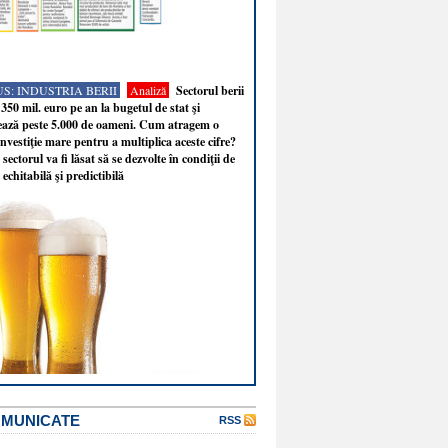
S: INDUSTRIA BERII
Analiză
Sectorul berii
350 mil. euro pe an la bugetul de stat şi
ează peste 5.000 de oameni. Cum atragem o
nvestiţie mare pentru a multiplica aceste cifre?
sectorul va fi lăsat să se dezvolte în condiţii de
 echitabilă şi predictibilă
OMUNICATE
RSS