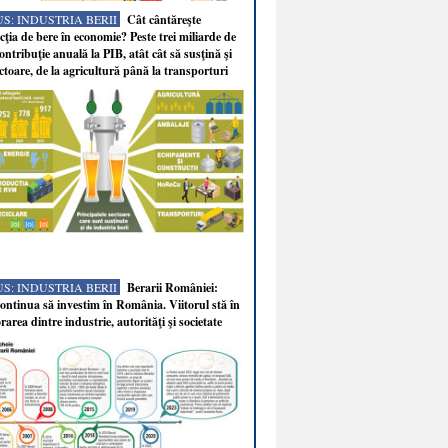
S: INDUSTRIA BERII
Cât cântăreşte
ţia de bere în economie? Peste trei miliarde de
ontribuţie anuală la PIB, atât cât să susţină şi
ectoare, de la agricultură până la transporturi
S: INDUSTRIA BERII
Berarii României:
ntinua să investim în România. Viitorul stă în
rarea dintre industrie, autorităţi şi societate