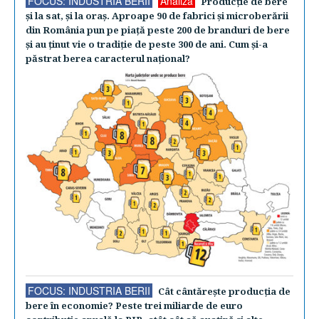
FOCUS: INDUSTRIA BERII
Analiză
Producţie de bere
şi la sat, şi la oraş. Aproape 90 de fabrici şi microberării
din România pun pe piaţă peste 200 de branduri de bere
şi au ţinut vie o tradiţie de peste 300 de ani. Cum şi-a
păstrat berea caracterul naţional?
FOCUS: INDUSTRIA BERII
Cât cântăreşte producţia de
bere în economie? Peste trei miliarde de euro