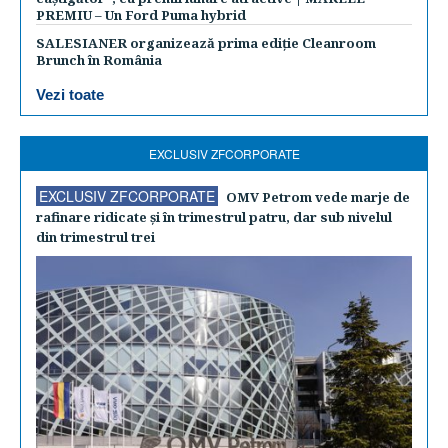
PREMIU – Un Ford Puma hybrid
SALESIANER organizează prima ediție Cleanroom
Brunch în România
Vezi toate
EXCLUSIV ZFCORPORATE
EXCLUSIV ZFCORPORATE
OMV Petrom vede marje de
rafinare ridicate şi în trimestrul patru, dar sub nivelul
din trimestrul trei