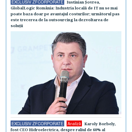
EXCLUSIV ZFCORPORATE
Iustinian Şovrea,
GlobalLogic România: Industria locală de IT nu se mai
poate baza doar pe avantajul costurilor; următorul pas
este trecerea de la outsourcing la dezvoltarea de
soluţii
EXCLUSIV ZFCORPORATE
Analiză
Karoly Borbely,
fost CEO Hidroelectrica, despre raliul de 60% al