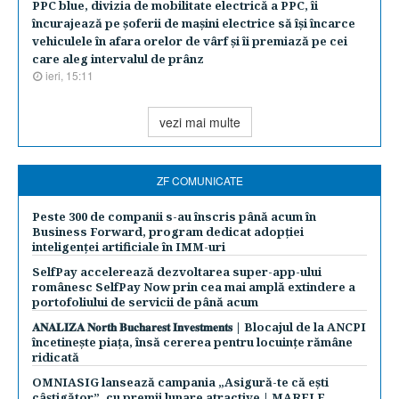
PPC blue, divizia de mobilitate electrică a PPC, îi
încurajează pe şoferii de maşini electrice să îşi încarce
vehiculele în afara orelor de vârf şi îi premiază pe cei
care aleg intervalul de prânz
ieri, 15:11
vezi mai multe
ZF COMUNICATE
Peste 300 de companii s-au înscris până acum în
Business Forward, program dedicat adopției
inteligenței artificiale în IMM-uri
SelfPay accelerează dezvoltarea super-app-ului
românesc SelfPay Now prin cea mai amplă extindere a
portofoliului de servicii de până acum
𝐀𝐍𝐀𝐋𝐈𝐙𝐀 𝐍𝐨𝐫𝐭𝐡 𝐁𝐮𝐜𝐡𝐚𝐫𝐞𝐬𝐭 𝐈𝐧𝐯𝐞𝐬𝐭𝐦𝐞𝐧𝐭𝐬 | Blocajul de la ANCPI
încetinește piața, însă cererea pentru locuințe rămâne
ridicată
OMNIASIG lansează campania „Asigură-te că ești
câștigător”, cu premii lunare atractive | MARELE