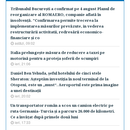
Tribunalul Bucureşti a confirmat pe 4 august Planul de
reorganizare al ROMAERO, companie aflată în
insolvenţă. ”Confirmarea permite trecerea la
implementarea măsurilor prevăzute, in vederea
restructurării activitatii, redresării economico-
financiare şi co
astăzi, 09:02
Italia prelungeşte măsura de reducere a taxei pe
motorină pentru a proteja şoferii de scumpiri
ieri, 21:06
Daniel Ben Yehuda, şeful hotelului de cinci stele
Sheraton: Aşteptăm investiţia în noul terminal de la
Otopeni, este un „must“. Aeroportul este prima imagine
a unei destinaţii
ieri, 20:02
Un transportator român a scos un camion electric pe
ruta Germania–Turcia şi a parcurs 26.000 de kilometri.
Ce a învăţat după primele două luni
ieri, 17:33