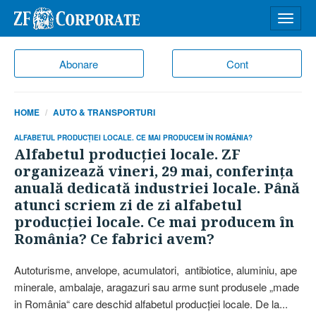
Desch
meniu
Abonare
Cont
HOME
AUTO & TRANSPORTURI
ALFABETUL PRODUCŢIEI LOCALE. CE MAI PRODUCEM ÎN ROMÂNIA?
Alfabetul producţiei locale. ZF
organizează vineri, 29 mai, conferinţa
anuală dedicată industriei locale. Până
atunci scriem zi de zi alfabetul
producţiei locale. Ce mai producem în
România? Ce fabrici avem?
Autoturisme, anvelope, acumulatori, antibiotice, aluminiu, ape
minerale, ambalaje, aragazuri sau arme sunt produsele „made
in România“ care deschid alfabetul producţiei locale. De la...