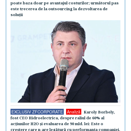
poate baza doar pe avantajul costurilor; următorul pas
este trecerea de la outsourcing la dezvoltarea de
soluţii
EXCLUSIV ZFCORPORATE
Analiză
Karoly Borbely,
fost CEO Hidroelectrica, despre raliul de 60% al
acţiunilor H2O şi evaluarea de 90 mld. lei: Este o
creştere care n-are legătură cu performanţa companiei.