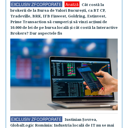
EXCLUSIV ZFCORPORATE
Analiză
Cât costă la
brokerii de la Bursa de Valori Bucureşti, ca BT CP,
Tradeville, BRK, IFB Finwest, Goldring, Estinvest,
Prime Transaction să cumperi şi să vinzi acţiuni de
10.000 de lei de pe bursa locală şi cât costă la Interactive
Brokers? Dar aspectele fis
EXCLUSIV ZFCORPORATE
Iustinian Şovrea,
GlobalLogic România: Industria locală de IT nu se mai