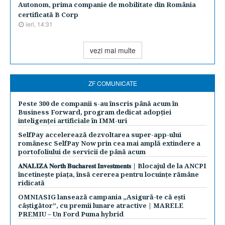
Autonom, prima companie de mobilitate din România
certificată B Corp
ieri, 14:31
vezi mai multe
ZF COMUNICATE
Peste 300 de companii s-au înscris până acum în
Business Forward, program dedicat adopției
inteligenței artificiale în IMM-uri
SelfPay accelerează dezvoltarea super-app-ului
românesc SelfPay Now prin cea mai amplă extindere a
portofoliului de servicii de până acum
𝐀𝐍𝐀𝐋𝐈𝐙𝐀 𝐍𝐨𝐫𝐭𝐡 𝐁𝐮𝐜𝐡𝐚𝐫𝐞𝐬𝐭 𝐈𝐧𝐯𝐞𝐬𝐭𝐦𝐞𝐧𝐭𝐬 | Blocajul de la ANCPI
încetinește piața, însă cererea pentru locuințe rămâne
ridicată
OMNIASIG lansează campania „Asigură-te că ești
câștigător”, cu premii lunare atractive | MARELE
PREMIU – Un Ford Puma hybrid