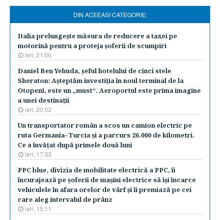
DIN ACEEASI CATEGORIE:
Italia prelungeşte măsura de reducere a taxei pe
motorină pentru a proteja şoferii de scumpiri
ieri, 21:06
Daniel Ben Yehuda, şeful hotelului de cinci stele
Sheraton: Aşteptăm investiţia în noul terminal de la
Otopeni, este un „must“. Aeroportul este prima imagine
a unei destinaţii
ieri, 20:02
Un transportator român a scos un camion electric pe
ruta Germania–Turcia şi a parcurs 26.000 de kilometri.
Ce a învăţat după primele două luni
ieri, 17:33
PPC blue, divizia de mobilitate electrică a PPC, îi
încurajează pe şoferii de maşini electrice să îşi încarce
vehiculele în afara orelor de vârf şi îi premiază pe cei
care aleg intervalul de prânz
ieri, 15:11