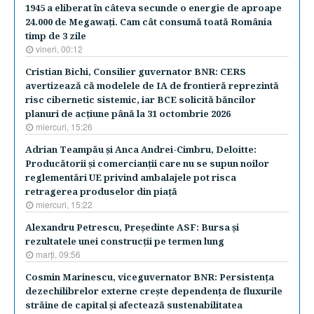
1945 a eliberat în câteva secunde o energie de aproape
24.000 de Megawaţi. Cam cât consumă toată România
timp de 3 zile
vineri, 00:12
Cristian Bichi, Consilier guvernator BNR: CERS
avertizează că modelele de IA de frontieră reprezintă
risc cibernetic sistemic, iar BCE solicită băncilor
planuri de acţiune până la 31 octombrie 2026
miercuri, 15:26
Adrian Teampău şi Anca Andrei-Cimbru, Deloitte:
Producătorii şi comercianţii care nu se supun noilor
reglementări UE privind ambalajele pot risca
retragerea produselor din piaţă
miercuri, 15:22
Alexandru Petrescu, Preşedinte ASF: Bursa şi
rezultatele unei construcţii pe termen lung
marţi, 09:56
Cosmin Marinescu, viceguvernator BNR: Persistenţa
dezechilibrelor externe creşte dependenţa de fluxurile
străine de capital şi afectează sustenabilitatea