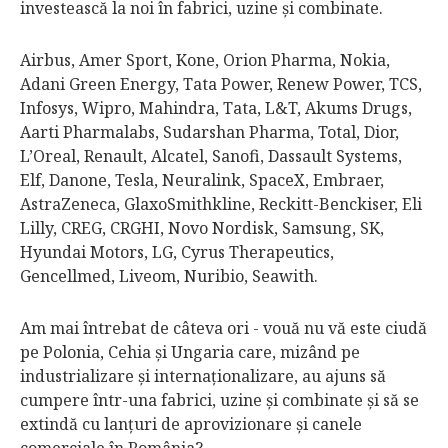
investească la noi în fabrici, uzine şi combinate.
Airbus, Amer Sport, Kone, Orion Pharma, Nokia,
Adani Green Energy, Tata Power, Renew Power, TCS,
Infosys, Wipro, Mahindra, Tata, L&T, Akums Drugs,
Aarti Pharmalabs, Sudarshan Pharma, Total, Dior,
L’Oreal, Renault, Alcatel, Sanofi, Dassault Systems,
Elf, Danone, Tesla, Neuralink, SpaceX, Embraer,
AstraZeneca, GlaxoSmithkline, Reckitt-Benckiser, Eli
Lilly, CREG, CRGHI, Novo Nordisk, Samsung, SK,
Hyundai Motors, LG, Cyrus Therapeutics,
Gencellmed, Liveom, Nuribio, Seawith.
Am mai întrebat de câteva ori - vouă nu vă este ciudă
pe Polonia, Cehia şi Ungaria care, mizând pe
industrializare şi internaţionalizare, au ajuns să
cumpere într-una fabrici, uzine şi combinate şi să se
extindă cu lanţuri de aprovizionare şi canele