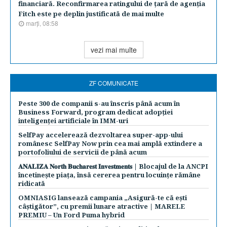
financiară. Reconfirmarea ratingului de ţară de agenţia
Fitch este pe deplin justificată de mai multe
marţi, 08:58
vezi mai multe
ZF COMUNICATE
Peste 300 de companii s-au înscris până acum în
Business Forward, program dedicat adopției
inteligenței artificiale în IMM-uri
SelfPay accelerează dezvoltarea super-app-ului
românesc SelfPay Now prin cea mai amplă extindere a
portofoliului de servicii de până acum
𝐀𝐍𝐀𝐋𝐈𝐙𝐀 𝐍𝐨𝐫𝐭𝐡 𝐁𝐮𝐜𝐡𝐚𝐫𝐞𝐬𝐭 𝐈𝐧𝐯𝐞𝐬𝐭𝐦𝐞𝐧𝐭𝐬 | Blocajul de la ANCPI
încetinește piața, însă cererea pentru locuințe rămâne
ridicată
OMNIASIG lansează campania „Asigură-te că ești
câștigător”, cu premii lunare atractive | MARELE
PREMIU – Un Ford Puma hybrid