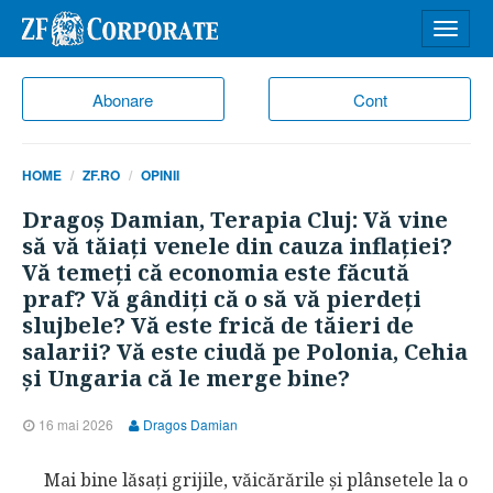
Desch
meniu
Abonare
Cont
HOME
ZF.RO
OPINII
Dragoş Damian, Terapia Cluj: Vă vine
să vă tăiaţi venele din cauza inflaţiei?
Vă temeţi că economia este făcută
praf? Vă gândiţi că o să vă pierdeţi
slujbele? Vă este frică de tăieri de
salarii? Vă este ciudă pe Polonia, Cehia
şi Ungaria că le merge bine?
16 mai 2026
Dragos Damian
Mai bine lăsaţi grijile, văicărările şi plânsetele la o