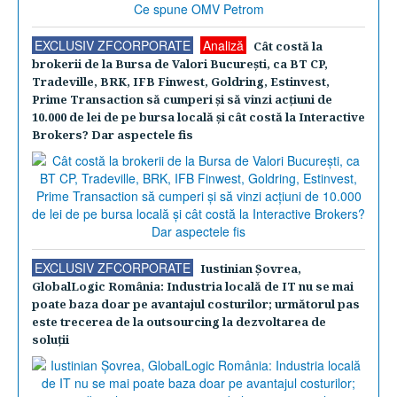
EXCLUSIV ZFCORPORATE
Analiză
Cât costă la
brokerii de la Bursa de Valori Bucureşti, ca BT CP,
Tradeville, BRK, IFB Finwest, Goldring, Estinvest,
Prime Transaction să cumperi şi să vinzi acţiuni de
10.000 de lei de pe bursa locală şi cât costă la Interactive
Brokers? Dar aspectele fis
EXCLUSIV ZFCORPORATE
Iustinian Şovrea,
GlobalLogic România: Industria locală de IT nu se mai
poate baza doar pe avantajul costurilor; următorul pas
este trecerea de la outsourcing la dezvoltarea de
soluţii