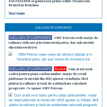
SALESIANER organizează prima ediție Cleanroom
Brunch în România
Vezi toate
EXCLUSIV ZFCORPORATE
EXCLUSIV ZFCORPORATE
OMV Petrom vede marje de
rafinare ridicate şi în trimestrul patru, dar sub nivelul
din trimestrul trei
EXCLUSIV ZFCORPORATE
Analiză
Cum arată noul
cadru pentru piaţa carburanţilor: marje de retail
plafonate la nivelul din 2025 ajustat cu inflaţia, fără
plafon la rafinare şi taxă de solidaritate calculată
progresiv. Ce spune OMV Petrom