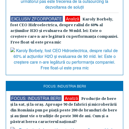
EXCLUSIV ZFCORPORATE
Analiză
Karoly Borbely,
fost CEO Hidroelectrica, despre raliul de 60% al
acţiunilor H2O şi evaluarea de 90 mld. lei: Este o
creştere care n-are legătură cu performanţa companiei.
Free float-ul este prea mic
FOCUS: INDUSTRIA BERII
FOCUS: INDUSTRIA BERII
Analiză
Producţie de bere
şi la sat, şi la oraş. Aproape 90 de fabrici şi microberării
din România pun pe piaţă peste 200 de branduri de bere
şi au ţinut vie o tradiţie de peste 300 de ani. Cum şi-a
păstrat berea caracterul naţional?