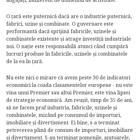
angajaţi, indiferent de domeniul de activitate.
O ţară este puternică dacă are o industrie puternică,
fabrici, uzine şi combinate. O guvernare este
performantă dacă sprijină fabricile, uzinele şi
combinatele existente şi atrage investiţii industriale
noi. O naţie este responsabilă atunci când cumpără
lucruri produse în fabricile, uzinele şi combinatele
de la ea în ţară.
Nu este nici o mirare că avem peste 30 de indicatori
economici la coada clasamentelor europene - nu este
vina unui Premier sau altui Premier, este vina lipsei
de strategie economică. Am reuşit, timp de 35 de ani,
să ne facem praf industria, fabricile, uzinele şi
combinatele, mizând pe consumul de importuri,
imobiliare şi divertisment. Ei bine, s-a terminat
petrecerea plină de consum de importuri, imobiliare
şi divertisment. S-au terminat pomenile, ajutoarele,