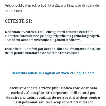
Articol publicat în ediţia tipărită a Ziarului Financiar din data de
11.05.2020
CITESTE SI:
Dedeman investeşte 4 mil. euro pentru a monta centrale
electrice fotovoltaice pe acoperişurile magazinelor proprii.
„Am făcut această investiţie cu gândul la viitor“.
Este oficial: Românii pot accesa, din nou, finanţarea de 20.000
de lei pentru instalarea de sisteme fotovoltaice
Read this article in English on www.ZFEnglish.com
Atenţie: Această scriere publicistică este destinată
exclusiv abonaţilor ZF Corporate. Utilizatorii pot
descărca şi tipări conţinut de pe acest site doar pentru
uzul personal sau fără scop direct ori indirect