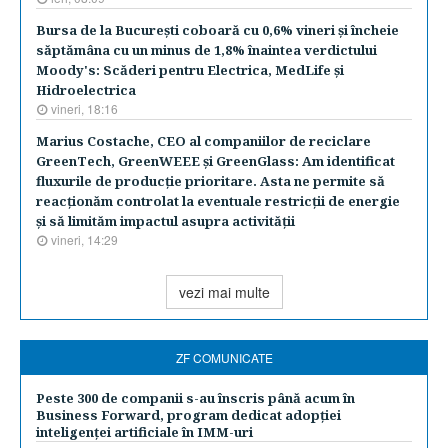
Bursa de la Bucureşti coboară cu 0,6% vineri şi încheie
săptămâna cu un minus de 1,8% înaintea verdictului
Moody's: Scăderi pentru Electrica, MedLife şi
Hidroelectrica
vineri, 18:16
Marius Costache, CEO al companiilor de reciclare
GreenTech, GreenWEEE şi GreenGlass: Am identificat
fluxurile de producţie prioritare. Asta ne permite să
reacţionăm controlat la eventuale restricţii de energie
şi să limităm impactul asupra activităţii
vineri, 14:29
vezi mai multe
ZF COMUNICATE
Peste 300 de companii s-au înscris până acum în
Business Forward, program dedicat adopției
inteligenței artificiale în IMM-uri