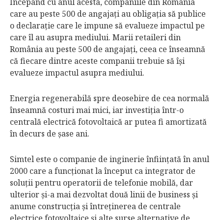
Începând cu anul acesta, companiile din România
care au peste 500 de angajaţi au obligaţia să publice
o declaraţie care le impune să evalueze impactul pe
care îl au asupra mediului. Marii retaileri din
România au peste 500 de angajaţi, ceea ce înseamnă
că fiecare dintre aceste companii trebuie să îşi
evalueze impactul asupra mediului.
Energia regenerabilă spre deosebire de cea normală
înseamnă costuri mai mici, iar investiţia într-o
centrală electrică fotovoltaică ar putea fi amortizată
în decurs de şase ani.
Simtel este o companie de inginerie înfiinţată în anul
2000 care a funcţionat la început ca integrator de
soluţii pentru operatorii de telefonie mobilă, dar
ulterior şi-a mai dezvoltat două linii de business şi
anume construcţia şi întreţinerea de centrale
electrice fotovoltaice şi alte surse alternative de