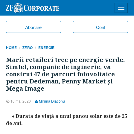
Desch
meniu
Abonare
Cont
HOME
ZF.RO
ENERGIE
Marii retaileri trec pe energie verde.
Simtel, companie de inginerie, va
construi 47 de parcuri fotovoltaice
pentru Dedeman, Penny Market şi
Mega Image
10 mai 2020
Miruna Diaconu
♦ Durata de viaţă a unui panou solar este de 25
de ani.