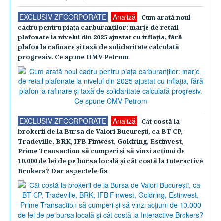
EXCLUSIV ZFCORPORATE
Analiză
Cum arată noul
cadru pentru piaţa carburanţilor: marje de retail
plafonate la nivelul din 2025 ajustat cu inflaţia, fără
plafon la rafinare şi taxă de solidaritate calculată
progresiv. Ce spune OMV Petrom
EXCLUSIV ZFCORPORATE
Analiză
Cât costă la
brokerii de la Bursa de Valori Bucureşti, ca BT CP,
Tradeville, BRK, IFB Finwest, Goldring, Estinvest,
Prime Transaction să cumperi şi să vinzi acţiuni de
10.000 de lei de pe bursa locală şi cât costă la Interactive
Brokers? Dar aspectele fis