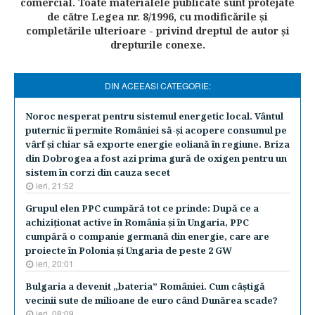
comercial. Toate materialele publicate sunt protejate
de către Legea nr. 8/1996, cu modificările şi
completările ulterioare - privind dreptul de autor şi
drepturile conexe.
DIN ACEEASI CATEGORIE:
Noroc nesperat pentru sistemul energetic local. Vântul
puternic îi permite României să-şi acopere consumul pe
vârf şi chiar să exporte energie eoliană în regiune. Briza
din Dobrogea a fost azi prima gură de oxigen pentru un
sistem în corzi din cauza secet
ieri, 21:52
Grupul elen PPC cumpără tot ce prinde: După ce a
achiziţionat active în România şi în Ungaria, PPC
cumpără o companie germană din energie, care are
proiecte în Polonia şi Ungaria de peste 2 GW
ieri, 20:01
Bulgaria a devenit „bateria” României. Cum câştigă
vecinii sute de milioane de euro când Dunărea scade?
ieri, 08:09