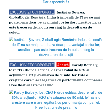
EXCLUSIV ZFCORPORATE
Iustinian Şovrea,
GlobalLogic România: Industria locală de IT nu se mai
poate baza doar pe avantajul costurilor; următorul pas
este trecerea de la outsourcing la dezvoltarea de
soluţii
EXCLUSIV ZFCORPORATE
Analiză
Karoly Borbely,
fost CEO Hidroelectrica, despre raliul de 60% al
acţiunilor H2O şi evaluarea de 90 mld. lei: Este o
creştere care n-are legătură cu performanţa companiei.
Free float-ul este prea mic