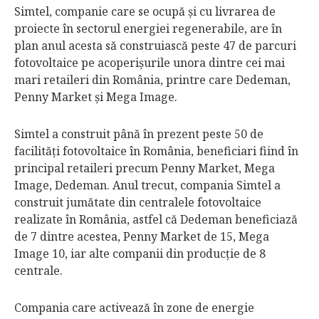
Simtel, companie care se ocupă şi cu livrarea de
proiecte în sectorul energiei regenerabile, are în
plan anul acesta să construiască peste 47 de parcuri
foto­vol­tai­ce pe acoperişurile unora din­tre cei mai
mari re­tai­leri din România, prin­tre care Dedeman,
Pen­ny Market şi Mega Ima­ge.
Simtel a construit până în prezent peste 50 de
facilităţi fotovoltaice în România, beneficiari fiind în
principal retaileri precum Penny Market, Mega
Image, Dedeman. Anul trecut, com­pania Simtel a
construit jumătate din cen­tralele fotovoltaice
realizate în România, astfel că Dedeman beneficiază
de 7 dintre acestea, Penny Market de 15, Mega
Image 10, iar alte companii din producţie de 8
centrale.
Compania care activează în zone de energie