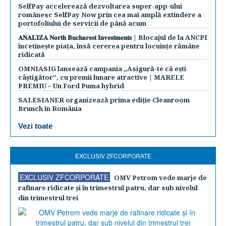
SelfPay accelerează dezvoltarea super-app-ului
românesc SelfPay Now prin cea mai amplă extindere a
portofoliului de servicii de până acum
𝐀𝐍𝐀𝐋𝐈𝐙𝐀 𝐍𝐨𝐫𝐭𝐡 𝐁𝐮𝐜𝐡𝐚𝐫𝐞𝐬𝐭 𝐈𝐧𝐯𝐞𝐬𝐭𝐦𝐞𝐧𝐭𝐬 | Blocajul de la ANCPI
încetinește piața, însă cererea pentru locuințe rămâne
ridicată
OMNIASIG lansează campania „Asigură-te că ești
câștigător”, cu premii lunare atractive | MARELE
PREMIU – Un Ford Puma hybrid
SALESIANER organizează prima ediție Cleanroom
Brunch în România
Vezi toate
EXCLUSIV ZFCORPORATE
EXCLUSIV ZFCORPORATE
OMV Petrom vede marje de
rafinare ridicate şi în trimestrul patru, dar sub nivelul
din trimestrul trei