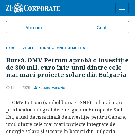
Desch
meniu
Abonare
Cont
HOME
ZF.RO
BURSE - FONDURI MUTUALE
Bursă. OMV Petrom aprobă o investiţie
de 300 mil. euro într-unul dintre cele
mai mari proiecte solare din Bulgaria
15 iun 2026
Eduard Ivanovici
OMV Petrom (simbol bursier SNP), cel mai mare
producător integrat de energie din Europa de Sud-
Est, a luat decizia finală de investiţie pentru Gabare,
unul dintre cele mai mari proiecte integrate de
energie solară şi stocare în baterii din Bulgaria.