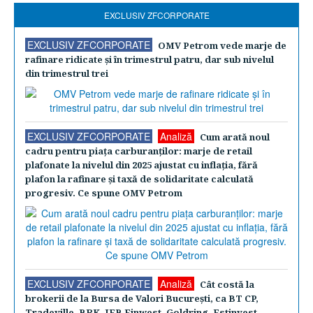
EXCLUSIV ZFCORPORATE
EXCLUSIV ZFCORPORATE
OMV Petrom vede marje de
rafinare ridicate şi în trimestrul patru, dar sub nivelul
din trimestrul trei
EXCLUSIV ZFCORPORATE
Analiză
Cum arată noul
cadru pentru piaţa carburanţilor: marje de retail
plafonate la nivelul din 2025 ajustat cu inflaţia, fără
plafon la rafinare şi taxă de solidaritate calculată
progresiv. Ce spune OMV Petrom
EXCLUSIV ZFCORPORATE
Analiză
Cât costă la
brokerii de la Bursa de Valori Bucureşti, ca BT CP,
Tradeville, BRK, IFB Finwest, Goldring, Estinvest,