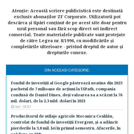
Atenţie: Această scriere publicistică este destinată
exclusiv abonaţilor ZF Corporate. Utilizatorii pot
descărca şi tipări conţinut de pe acest site doar pentru
uzul personal sau fără scop direct ori indirect
comercial. Toate materialele publicate sunt protejate
de către Legea nr. 8/1996, cu modificările şi
completările ulterioare - privind dreptul de autor şi
drepturile conexe.
DIN ACEEASI CATEGORIE:
Fondul de investiţii al Google păstrează neatins din 2023
pachetul de 7 milioane de acţiuni la UiPath, compania
condusă de Daniel Dines, deşi valoarea sa a scăzut la 76
mil. dolari, de la 2,3 mld. dolari în 2021
ieri, 18:31
Producătorul de utilaje agricole Mecanica Ceahlău,
controlat de fondul de investiţii Evergent, şi-a adâncit
pierderile la 3,8 mil. lei în primul semestru. Afacerile, în