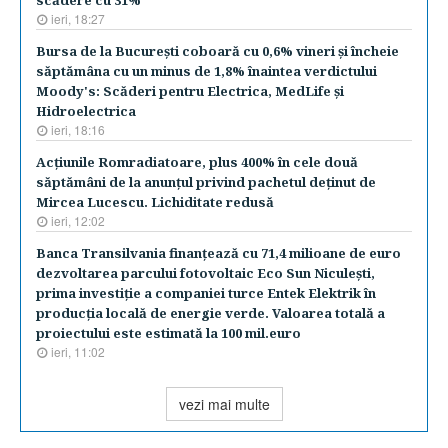
scădere cu 31%
ieri, 18:27
Bursa de la Bucureşti coboară cu 0,6% vineri şi încheie
săptămâna cu un minus de 1,8% înaintea verdictului
Moody's: Scăderi pentru Electrica, MedLife şi
Hidroelectrica
ieri, 18:16
Acţiunile Romradiatoare, plus 400% în cele două
săptămâni de la anunţul privind pachetul deţinut de
Mircea Lucescu. Lichiditate redusă
ieri, 12:02
Banca Transilvania finanţează cu 71,4 milioane de euro
dezvoltarea parcului fotovoltaic Eco Sun Niculeşti,
prima investiţie a companiei turce Entek Elektrik în
producţia locală de energie verde. Valoarea totală a
proiectului este estimată la 100 mil.euro
ieri, 11:02
vezi mai multe