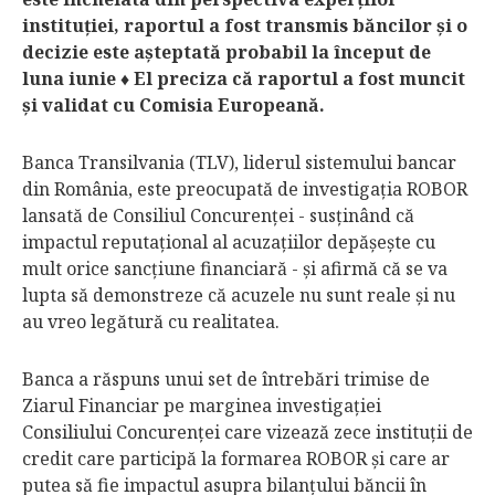
instituţiei, raportul a fost transmis băncilor şi o
decizie este aşteptată probabil la început de
luna iunie
♦
El preciza că raportul a fost muncit
şi validat cu Comisia Europeană.
Banca Transilvania (TLV), liderul siste­mului bancar
din România, este preo­cupată de investigaţia ROBOR
lansată de Consiliul Concurenţei - susţinând că
impactul reputaţional al acuzaţiilor depăşeşte cu
mult orice sancţiune financiară - şi afirmă că se va
lupta să demonstreze că acuzele nu sunt reale şi nu
au vreo legătură cu realitatea.
Banca a răspuns unui set de întrebări trimise de
Ziarul Financiar pe marginea investigaţiei
Consiliului Concurenţei care vizează zece instituţii de
credit care participă la formarea ROBOR şi care ar
putea să fie impactul asupra bilanţului băncii în