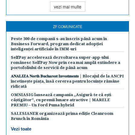
vezi mai multe
ZF COMUNICATE
Peste 300 de companii s-au înscris până acum în
Business Forward, program dedicat adopției
inteligenței artificiale în IMM-uri
SelfPay accelerează dezvoltarea super-app-ului
românesc SelfPay Now prin cea mai amplă extindere a
portofoliului de servicii de până acum
𝐀𝐍𝐀𝐋𝐈𝐙𝐀 𝐍𝐨𝐫𝐭𝐡 𝐁𝐮𝐜𝐡𝐚𝐫𝐞𝐬𝐭 𝐈𝐧𝐯𝐞𝐬𝐭𝐦𝐞𝐧𝐭𝐬 | Blocajul de la ANCPI
încetinește piața, însă cererea pentru locuințe rămâne
ridicată
OMNIASIG lansează campania „Asigură-te că ești
câștigător”, cu premii lunare atractive | MARELE
PREMIU – Un Ford Puma hybrid
SALESIANER organizează prima ediție Cleanroom
Brunch în România
Vezi toate