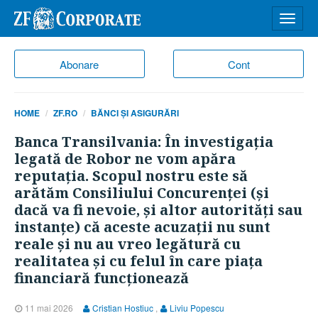
Desch
meniu
Abonare
Cont
HOME
ZF.RO
BĂNCI ȘI ASIGURĂRI
Banca Transilvania: În investigaţia
legată de Robor ne vom apăra
reputaţia. Scopul nostru este să
arătăm Consiliului Concurenţei (şi
dacă va fi nevoie, şi altor autorităţi sau
instanţe) că aceste acuzaţii nu sunt
reale şi nu au vreo legătură cu
realitatea şi cu felul în care piaţa
financiară funcţionează
11 mai 2026
Cristian Hostiuc
,
Liviu Popescu