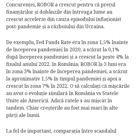
Con­curenţei, ROBOR a crescut pentru că preţul
finanţărilor şi dobânzile din întreaga lume au
crescut accelerat din cauza episodului inflaţionist
post-pandemie şi a războiului din Ucraina.
De exemplu, Fed Funds Rate era în zona 1,5% înainte
de începerea pandemiei în 2020, a scăzut la 0,1%
după începerea pandemiei şi a crescut la peste 4% la
finalul anului 2022. în România, ROBOR la 3 luni era
în zona 3% înainte de începerea pandemiei, a scăzut
la aproximativ 1,5% în timpul pandemiei şi apoi a
crescut în zona 7% în 2022. O să calculaţi că mişcările
au avut o evoluţie similară în România vs Statele
Unite ale Americii. Adică ratele s-au mişcat în
tandem. Chiar creşterile au fost mai mari în alte
părţi ale lumii.
La fel de important, comparaţia între scandalul