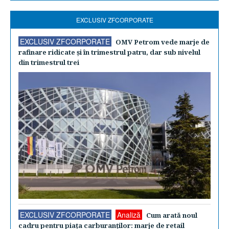
EXCLUSIV ZFCORPORATE
EXCLUSIV ZFCORPORATE
OMV Petrom vede marje de
rafinare ridicate şi în trimestrul patru, dar sub nivelul
din trimestrul trei
EXCLUSIV ZFCORPORATE
Analiză
Cum arată noul
cadru pentru piaţa carburanţilor: marje de retail