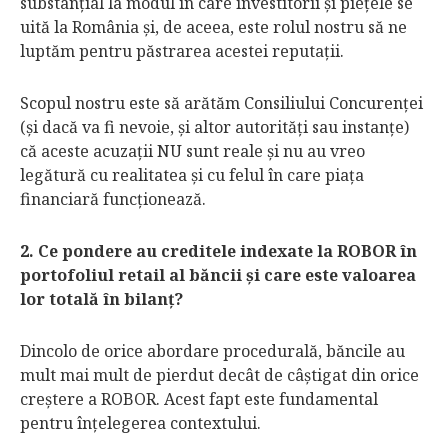
substanţial la modul în care investitorii şi pieţele se
uită la România şi, de aceea, este rolul nostru să ne
luptăm pentru păstrarea acestei reputaţii.
Scopul nostru este să arătăm Consiliului Concurenţei
(şi dacă va fi nevoie, şi altor autorităţi sau instanţe)
că aceste acuzaţii NU sunt reale şi nu au vreo
legătură cu realitatea şi cu felul în care piaţa
financiară funcţionează.
2. Ce pondere au creditele indexate la ROBOR în
portofoliul retail al băncii şi care este valoarea
lor totală în bilanţ?
Dincolo de orice abordare procedurală, băncile au
mult mai mult de pierdut decât de câştigat din orice
creştere a ROBOR. Acest fapt este fundamental
pentru înţelegerea contextului.