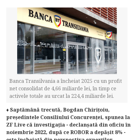
Banca Transilvania a încheiat 2025 cu un profit
net consolidat de 4,66 miliarde lei, în timp ce
activele totale au urcat la 224,4 miliarde lei.
♦
Saptămână trecută, Bogdan Chiriţoiu,
preşedintele Consiliului Concurenţei, spunea la
ZF Live că investigaţia - declanşată din oficiu în
noiembrie 2022, după ce ROBOR a depăşit 8% -
este încheiată din perspectiva experţilor