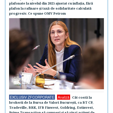
plafonate la nivelul din 2025 ajustat cu inflaţia, fără
plafon la rafinare şi taxă de solidaritate calculată
progresiv. Ce spune OMV Petrom
EXCLUSIV ZFCORPORATE
Analiză
Cât costă la
brokerii de la Bursa de Valori Bucureşti, ca BT CP,
Tradeville, BRK, IFB Finwest, Goldring, Estinvest,
Prime Transaction să cumperi şi să vinzi acţiuni de