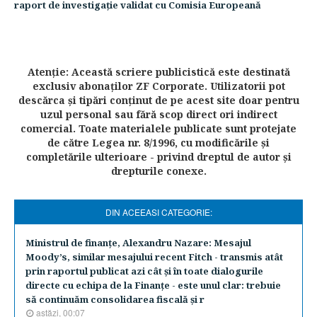
raport de investigaţie validat cu Comisia Europeană
Atenţie: Această scriere publicistică este destinată
exclusiv abonaţilor ZF Corporate. Utilizatorii pot
descărca şi tipări conţinut de pe acest site doar pentru
uzul personal sau fără scop direct ori indirect
comercial. Toate materialele publicate sunt protejate
de către Legea nr. 8/1996, cu modificările şi
completările ulterioare - privind dreptul de autor şi
drepturile conexe.
DIN ACEEASI CATEGORIE:
Ministrul de finanţe, Alexandru Nazare: Mesajul
Moody’s, similar mesajului recent Fitch - transmis atât
prin raportul publicat azi cât şi în toate dialogurile
directe cu echipa de la Finanţe - este unul clar: trebuie
să continuăm consolidarea fiscală şi r
astăzi, 00:07