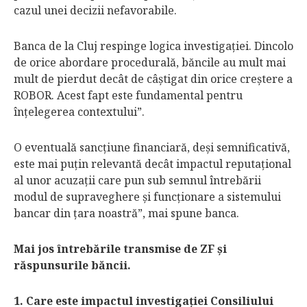
cazul unei decizii nefavorabile.
Banca de la Cluj respinge logica investigaţiei. Dincolo
de orice abordare procedurală, băncile au mult mai
mult de pierdut decât de câştigat din orice creştere a
ROBOR. Acest fapt este fundamental pentru
înţelegerea contextului”.
O eventuală sancţiune finan­ciară, deşi semnificativă,
este mai puţin relevantă decât impactul repu­taţio­nal
al unor acuzaţii care pun sub semnul întrebării
modul de supra­veghere şi funcţionare a siste­mului
bancar din ţara noastră”, mai spune banca.
Mai jos întrebările transmise de ZF şi
răspunsurile băncii.
1. Care este impactul investigaţiei Consiliului