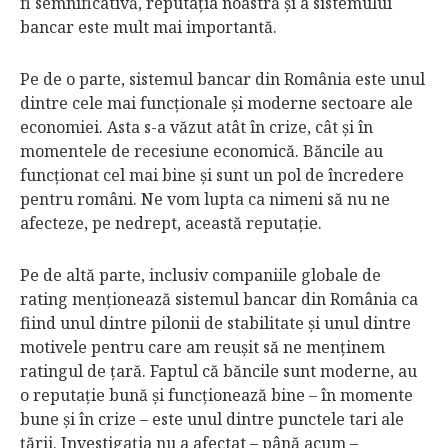
fi semni­ficati­vă, reputaţia noastră şi a sistemului
bancar este mult mai importantă.
Pe de o parte, sistemul bancar din România este unul
dintre cele mai funcţionale şi moderne sectoare ale
economiei. Asta s-a văzut atât în crize, cât şi în
momentele de recesiune economică. Băncile au
funcţionat cel mai bine şi sunt un pol de încredere
pentru români. Ne vom lupta ca nimeni să nu ne
afecteze, pe nedrept, această reputaţie.
Pe de altă parte, inclusiv com­paniile globale de
rating menţio­nea­ză sistemul bancar din România ca
fiind unul dintre pilonii de stabilitate şi unul dintre
motivele pentru care am reuşit să ne menţinem
ratingul de ţară. Faptul că băncile sunt moderne, au
o reputaţie bună şi funcţionează bine – în momente
bune şi în crize – este unul dintre punctele tari ale
ţării. Investigaţia nu a afectat – până acum –