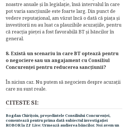
noastre anuale şi în legislaţie, însă intervalul în care
pot varia sancţiunile este foarte larg. Din punct de
vedere reputaţional, am văzut încă o dată că piaţa şi
inves­titorii nu au luat ca plauzibile acuza­ţiile, pentru
că reacţia pieţei a fost favorabilă BT şi băncilor în
general.
8. Există un scenariu în care BT optează pentru
o negociere sau un angajament cu Consiliul
Concurenţei pentru reducerea sancţiunii?
În niciun caz. Nu putem să negociem despre acuzaţii
care nu sunt reale. ​
CITESTE SI:
Bogdan Chiriţoiu, preşedintele Consiliului Concurenţei,
comentează pentru prima dată subiectul investigaţiei
ROBOR la ZF Live: Urmează audierea băncilor. Noi avem un