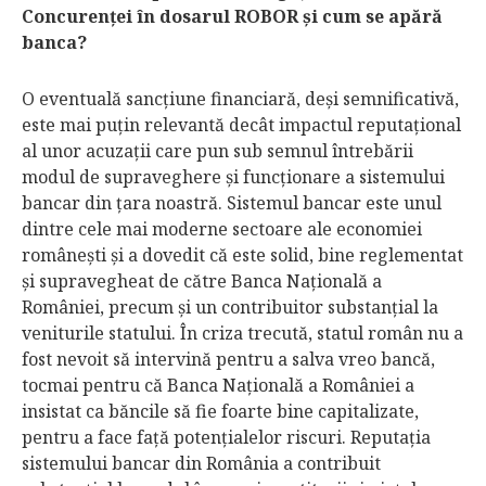
Concurenţei în dosarul ROBOR şi cum se apără
banca?
O eventuală sancţiune financiară, deşi semnificativă,
este mai puţin relevantă decât impactul reputaţional
al unor acuzaţii care pun sub semnul întrebării
modul de supraveghere şi funcţionare a sistemului
bancar din ţara noastră. Sistemul bancar este unul
dintre cele mai moderne sectoare ale economiei
româneşti şi a dovedit că este solid, bine reglementat
şi supravegheat de către Banca Naţională a
României, precum şi un contribuitor substanţial la
veniturile statului. În criza trecută, statul român nu a
fost nevoit să intervină pentru a salva vreo bancă,
tocmai pentru că Banca Naţională a României a
insistat ca băncile să fie foarte bine capitalizate,
pentru a face faţă potenţialelor riscuri. Reputaţia
sistemului bancar din România a contribuit