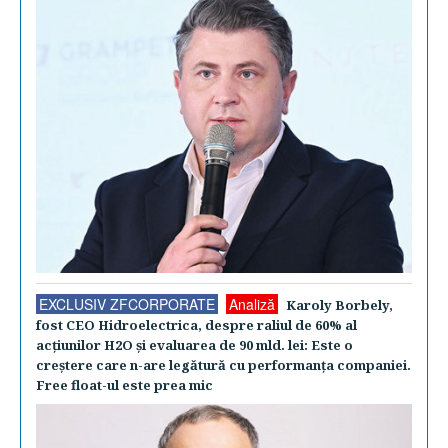
EXCLUSIV ZFCORPORATE
Analiză
Karoly Borbely,
fost CEO Hidroelectrica, despre raliul de 60% al
acţiunilor H2O şi evaluarea de 90 mld. lei: Este o
creştere care n-are legătură cu performanţa companiei.
Free float-ul este prea mic