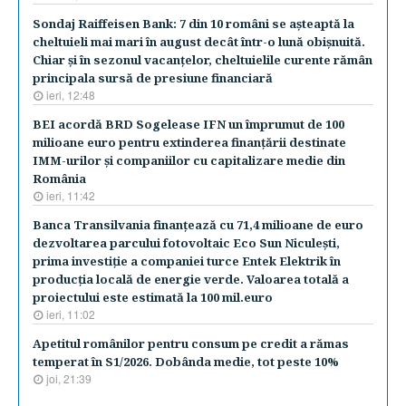
Sondaj Raiffeisen Bank: 7 din 10 români se aşteaptă la
cheltuieli mai mari în august decât într-o lună obişnuită.
Chiar şi în sezonul vacanţelor, cheltuielile curente rămân
principala sursă de presiune financiară
ieri, 12:48
BEI acordă BRD Sogelease IFN un împrumut de 100
milioane euro pentru extinderea finanţării destinate
IMM-urilor şi companiilor cu capitalizare medie din
România
ieri, 11:42
Banca Transilvania finanţează cu 71,4 milioane de euro
dezvoltarea parcului fotovoltaic Eco Sun Niculeşti,
prima investiţie a companiei turce Entek Elektrik în
producţia locală de energie verde. Valoarea totală a
proiectului este estimată la 100 mil.euro
ieri, 11:02
Apetitul românilor pentru consum pe credit a rămas
temperat în S1/2026. Dobânda medie, tot peste 10%
joi, 21:39