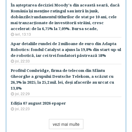
În aşteptarea deciziei Moody's din această seară, dacă
România îşi menţine ratingul sau intră în junk,
dobânzile/randamentul titlurilor de stat pe 10 ani, cele
mai tranzacţionate de investitorii străini, cresc
accelerat: de la 6,75% la 7,09%. Bursa scade,
ieri, 13:13
Apar detaliile rundei de 2 milioane de euro din Adapta
Robotics: fondul Catalyst a ajuns la 19,8% din start-up-ul
de robotică, iar cei trei fondatori păstrează 58%
joi, 22:33
Profitul Combridge, firma de telecom din Sfântu
Gheorghe a grupului Deutsche Telekom, a scăzut cu
26,3% în 2025, la 25,2 mil. lei, deşi afacerile au urcat cu
13,8%
joi, 22:29
Ediţia 07 august 2026 epaper
joi, 22:23
vezi mai multe