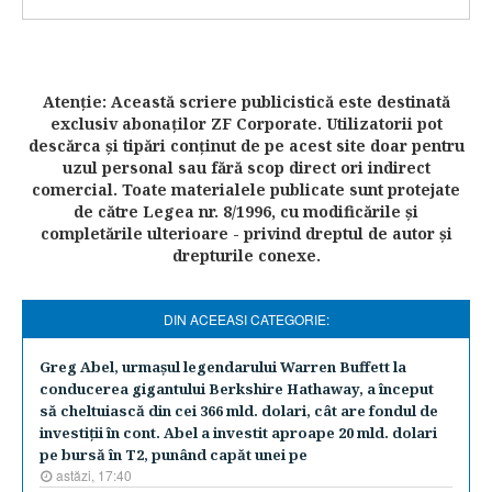
Atenţie: Această scriere publicistică este destinată
exclusiv abonaţilor ZF Corporate. Utilizatorii pot
descărca şi tipări conţinut de pe acest site doar pentru
uzul personal sau fără scop direct ori indirect
comercial. Toate materialele publicate sunt protejate
de către Legea nr. 8/1996, cu modificările şi
completările ulterioare - privind dreptul de autor şi
drepturile conexe.
DIN ACEEASI CATEGORIE:
Greg Abel, urmaşul legendarului Warren Buffett la
conducerea gigantului Berkshire Hathaway, a început
să cheltuiască din cei 366 mld. dolari, cât are fondul de
investiţii în cont. Abel a investit aproape 20 mld. dolari
pe bursă în T2, punând capăt unei pe
astăzi, 17:40