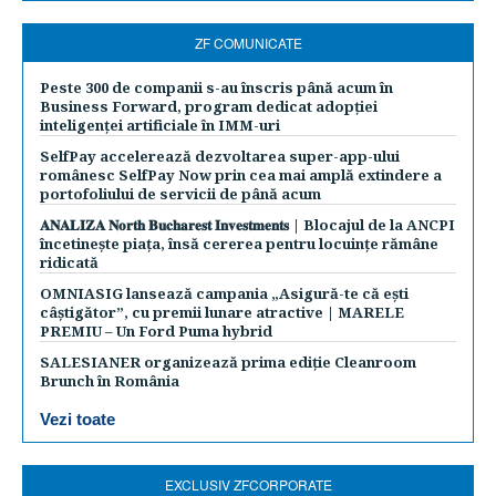
ZF COMUNICATE
Peste 300 de companii s-au înscris până acum în
Business Forward, program dedicat adopției
inteligenței artificiale în IMM-uri
SelfPay accelerează dezvoltarea super-app-ului
românesc SelfPay Now prin cea mai amplă extindere a
portofoliului de servicii de până acum
𝐀𝐍𝐀𝐋𝐈𝐙𝐀 𝐍𝐨𝐫𝐭𝐡 𝐁𝐮𝐜𝐡𝐚𝐫𝐞𝐬𝐭 𝐈𝐧𝐯𝐞𝐬𝐭𝐦𝐞𝐧𝐭𝐬 | Blocajul de la ANCPI
încetinește piața, însă cererea pentru locuințe rămâne
ridicată
OMNIASIG lansează campania „Asigură-te că ești
câștigător”, cu premii lunare atractive | MARELE
PREMIU – Un Ford Puma hybrid
SALESIANER organizează prima ediție Cleanroom
Brunch în România
Vezi toate
EXCLUSIV ZFCORPORATE