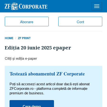
Desch
meniu
Abonare
Cont
HOME
ZF PRINT
Ediţia 20 iunie 2025 epaper
Citiţi şi ediţia e-paper
Testează abonamentul ZF Corporate
Poți să accesezi acest articol doar dacă ești abonat
ZFCorporate.ro - platforma completă de informație
premium de business.
Cere demo