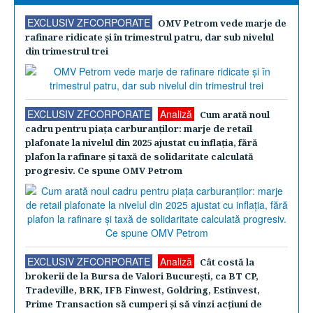
EXCLUSIV ZFCORPORATE
OMV Petrom vede marje de
rafinare ridicate şi în trimestrul patru, dar sub nivelul
din trimestrul trei
EXCLUSIV ZFCORPORATE
Analiză
Cum arată noul
cadru pentru piaţa carburanţilor: marje de retail
plafonate la nivelul din 2025 ajustat cu inflaţia, fără
plafon la rafinare şi taxă de solidaritate calculată
progresiv. Ce spune OMV Petrom
EXCLUSIV ZFCORPORATE
Analiză
Cât costă la
brokerii de la Bursa de Valori Bucureşti, ca BT CP,
Tradeville, BRK, IFB Finwest, Goldring, Estinvest,
Prime Transaction să cumperi şi să vinzi acţiuni de