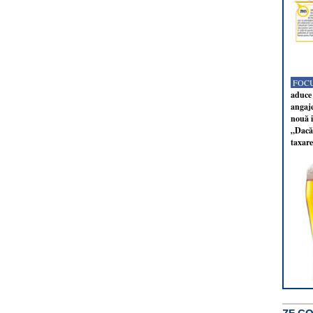
FOCU
aduce 
angaj
nouă i
„Dacă 
taxare