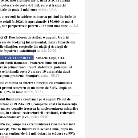
are.ro: Blocajul informatic de la ANCPI amână
 ipotecare de peste 437 mil. euro şi tranzacţii
ţiale de peste 1 mld. euro
astăzi, 10:20
s a revizuit în scădere estimarea privind livrările de
de retail în 2026, la aproximativ 150.000 de metri
i, dar perspectivele pentru 2027 sunt mai bune
astăzi,
ţi ZF Deschiderea de Astăzi, 6 august: Gabriel
casa de brokeraj Investimental, despre tiparele din
le clienţilor, creşterile din piaţă şi strategii de
ie împotriva volatilităţii
astăzi, 10:00
USIV ZF CORPORATE
Mihaela Lupu, CEO
dit Bank Romania: Proiectele bune nu caută
re în primul rând. Caută stabilitate, potenţial, să
 se întâmplă peste 3 ani sau 10 ani şi abia după
se pune problema finanţării
astăzi, 09:37
ul continuă să sufere: Comerţul cu amănuntul a
at primul semestru cu un minus de 5,6%, după un
de 5,7% în iunie
astăzi, 09:31
alul Bucureşti a confirmat pe 4 august Planul de
nizare al ROMAERO, companie aflată în insolvenţă.
rmarea permite trecerea la implementarea măsurilor
te, in vederea restructurării activitatii, redresării
ico-financiare şi co
astăzi, 09:02
NuScale, compania care furnizează reactoarele mici
oiceşti, vine la Bucureşti în această lună, după un
ru cu venituri de 0,1 mil. dolari, în scădere cu 99%
 08:56