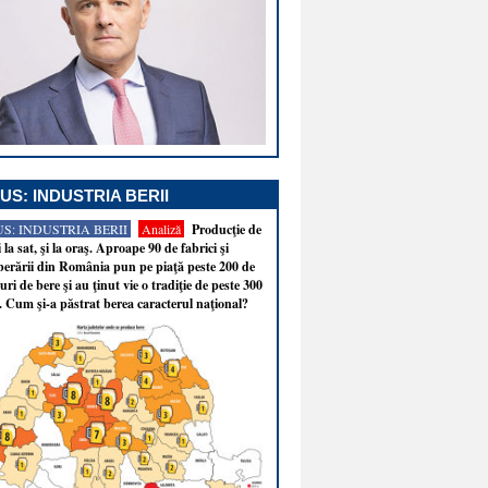
US: INDUSTRIA BERII
S: INDUSTRIA BERII
Analiză
Producţie de
i la sat, şi la oraş. Aproape 90 de fabrici şi
erării din România pun pe piaţă peste 200 de
ri de bere şi au ţinut vie o tradiţie de peste 300
. Cum şi-a păstrat berea caracterul naţional?