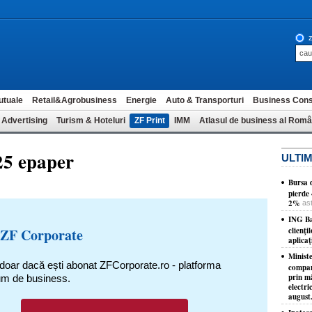
z
utuale
Retail&Agrobusiness
Energie
Auto & Transporturi
Business Cons
 Advertising
Turism & Hoteluri
ZF Print
IMM
Atlasul de business al Româ
25 epaper
ULTIM
Bursa d
pierde
2%
as
ING Ba
 ZF Corporate
clienţi
aplicaţ
Ministe
 doar dacă ești abonat ZFCorporate.ro - platforma
compani
prin m
um de business.
electri
august