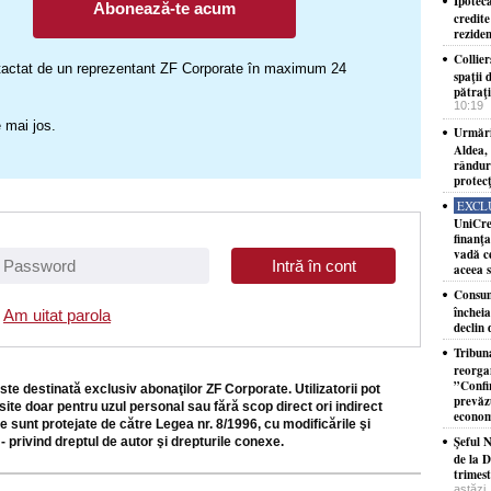
Ipotec
Abonează-te acum
credite
reziden
Collier
ontactat de un reprezentant ZF Corporate în maximum 24
spaţii 
pătraţ
10:19
 mai jos.
Urmări
Aldea, 
rânduri
protecţ
EXCL
UniCre
finanţa
vadă ce
aceea 
Consum
închei
Am uitat parola
declin 
Tribun
reorga
”Confi
ste destinată exclusiv abonaţilor ZF Corporate. Utilizatorii pot
prevăzu
site doar pentru uzul personal sau fără scop direct ori indirect
econom
e sunt protejate de către Legea nr. 8/1996, cu modificările şi
Şeful 
- privind dreptul de autor şi drepturile conexe.
de la D
trimest
astăzi,