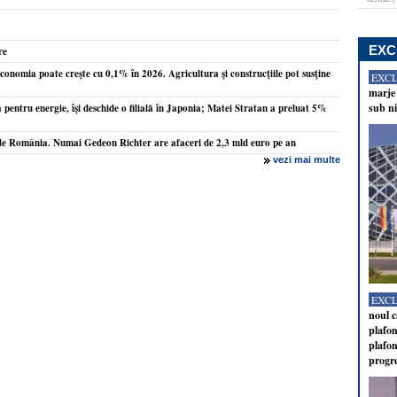
EXC
re
conomia poate creşte cu 0,1% în 2026. Agricultura şi construcţiile pot susţine
EXC
marje 
sub ni
lă pentru energie, îşi deschide o filială în Japonia; Matei Stratan a preluat 5%
de România. Numai Gedeon Richter are afaceri de 2,3 mld euro pe an
vezi mai multe
EXC
noul c
plafon
plafon
progr