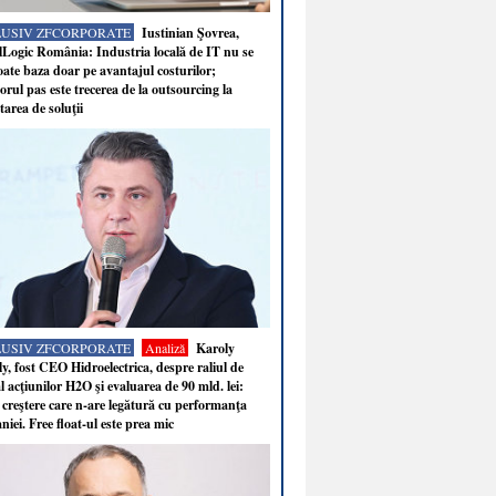
LUSIV ZFCORPORATE
Iustinian Şovrea,
Logic România: Industria locală de IT nu se
ate baza doar pe avantajul costurilor;
rul pas este trecerea de la outsourcing la
tarea de soluţii
LUSIV ZFCORPORATE
Analiză
Karoly
y, fost CEO Hidroelectrica, despre raliul de
 acţiunilor H2O şi evaluarea de 90 mld. lei:
 creştere care n-are legătură cu performanţa
iei. Free float-ul este prea mic