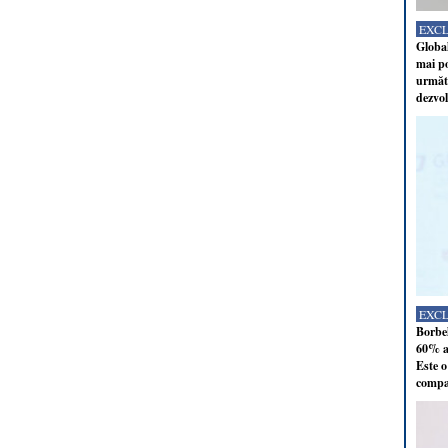
EXC
Global
mai po
următo
dezvol
EXC
Borbel
60% al
Este o
compan