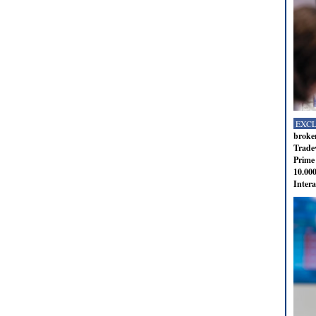
EXC
broker
Tradev
Prime 
10.000
Intera