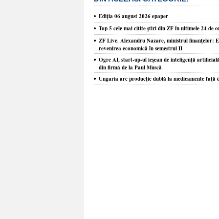
Ediţia 06 august 2026 epaper
Top 5 cele mai citite ştiri din ZF în ultimele 24 de o
ZF Live. Alexandru Nazare, ministrul finanţelor: E
revenirea economică în semestrul II
Ogre AI, start-up-ul ieşean de inteligenţă artificia
din firmă de la Paul Muscă
Ungaria are producţie dublă la medicamente faţă 