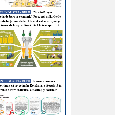
S: INDUSTRIA BERII
Cât cântăreşte
ţia de bere în economie? Peste trei miliarde de
ontribuţie anuală la PIB, atât cât să susţină şi
ectoare, de la agricultură până la transporturi
S: INDUSTRIA BERII
Berarii României:
ntinua să investim în România. Viitorul stă în
rarea dintre industrie, autorităţi şi societate