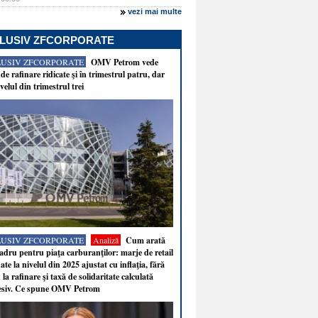
vezi mai multe
LUSIV ZFCORPORATE
LUSIV ZFCORPORATE
OMV Petrom vede
de rafinare ridicate şi în trimestrul patru, dar
velul din trimestrul trei
LUSIV ZFCORPORATE
Analiză
Cum arată
adru pentru piaţa carburanţilor: marje de retail
ate la nivelul din 2025 ajustat cu inflaţia, fără
 la rafinare şi taxă de solidaritate calculată
esiv. Ce spune OMV Petrom