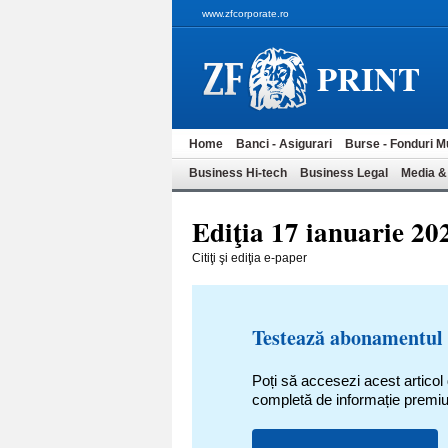
www.zfcorporate.ro
PRINT
Home
Banci - Asigurari
Burse - Fonduri M
Business Hi-tech
Business Legal
Media &
Ediţia 17 ianuarie 20
Citiţi şi ediţia e-paper
Testează abonamentul
Poți să accesezi acest articol
completă de informație premi