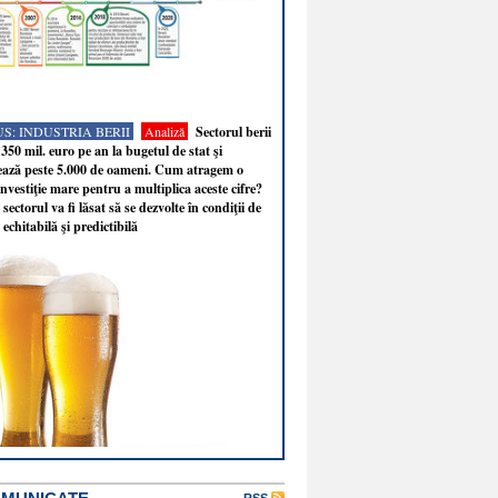
S: INDUSTRIA BERII
Analiză
Sectorul berii
350 mil. euro pe an la bugetul de stat şi
ează peste 5.000 de oameni. Cum atragem o
nvestiţie mare pentru a multiplica aceste cifre?
sectorul va fi lăsat să se dezvolte în condiţii de
 echitabilă şi predictibilă