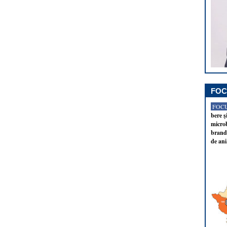
FOC
FOCU
bere ş
microb
brandu
de ani