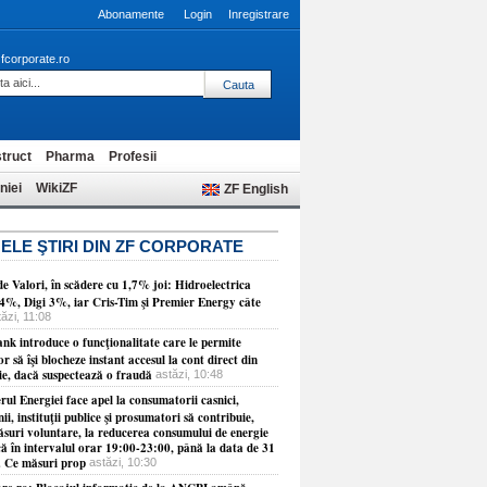
Abonamente
Login
Inregistrare
fcorporate.ro
truct
Pharma
Profesii
niei
WikiZF
ZF English
ELE ŞTIRI DIN ZF CORPORATE
e Valori, în scădere cu 1,7% joi: Hidroelectrica
 4%, Digi 3%, iar Cris-Tim şi Premier Energy câte
tăzi, 11:08
nk introduce o funcţionalitate care le permite
lor să îşi blocheze instant accesul la cont direct din
ie, dacă suspectează o fraudă
astăzi, 10:48
rul Energiei face apel la consumatorii casnici,
i, instituţii publice şi prosumatori să contribuie,
ăsuri voluntare, la reducerea consumului de energie
că în intervalul orar 19:00-23:00, până la data de 31
. Ce măsuri prop
astăzi, 10:30