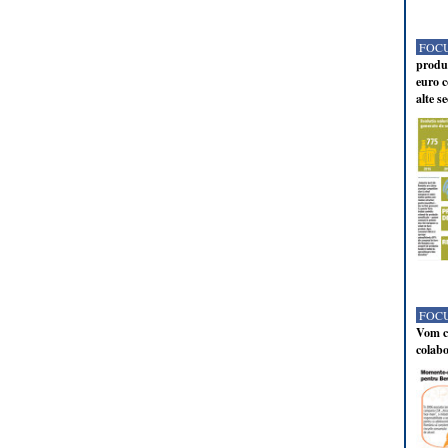
FOCU
produc
euro c
alte s
FOCU
Vom co
colabo