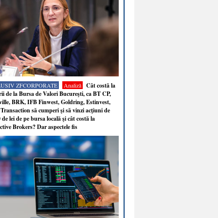
LUSIV ZFCORPORATE
Analiză
Cât costă la
ii de la Bursa de Valori Bucureşti, ca BT CP,
ille, BRK, IFB Finwest, Goldring, Estinvest,
Transaction să cumperi şi să vinzi acţiuni de
 de lei de pe bursa locală şi cât costă la
ctive Brokers? Dar aspectele fis