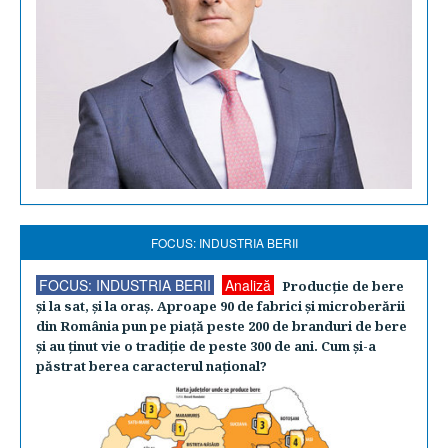
FOCUS: INDUSTRIA BERII
FOCUS: INDUSTRIA BERII
Analiză
Producţie de bere
şi la sat, şi la oraş. Aproape 90 de fabrici şi microberării
din România pun pe piaţă peste 200 de branduri de bere
şi au ţinut vie o tradiţie de peste 300 de ani. Cum şi-a
păstrat berea caracterul naţional?