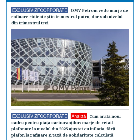
EXCLUSIV ZFCORPORATE
OMV Petrom vede marje de
rafinare ridicate şi în trimestrul patru, dar sub nivelul
din trimestrul trei
EXCLUSIV ZFCORPORATE
Analiză
Cum arată noul
cadru pentru piaţa carburanţilor: marje de retail
plafonate la nivelul din 2025 ajustat cu inflaţia, fără
plafon la rafinare şi taxă de solidaritate calculată