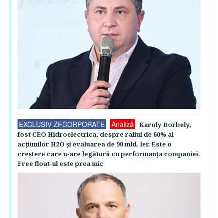
EXCLUSIV ZFCORPORATE
Analiză
Karoly Borbely,
fost CEO Hidroelectrica, despre raliul de 60% al
acţiunilor H2O şi evaluarea de 90 mld. lei: Este o
creştere care n-are legătură cu performanţa companiei.
Free float-ul este prea mic