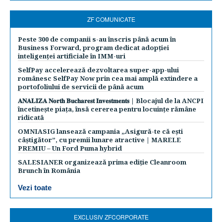
ZF COMUNICATE
Peste 300 de companii s-au înscris până acum în
Business Forward, program dedicat adopției
inteligenței artificiale în IMM-uri
SelfPay accelerează dezvoltarea super-app-ului
românesc SelfPay Now prin cea mai amplă extindere a
portofoliului de servicii de până acum
𝐀𝐍𝐀𝐋𝐈𝐙𝐀 𝐍𝐨𝐫𝐭𝐡 𝐁𝐮𝐜𝐡𝐚𝐫𝐞𝐬𝐭 𝐈𝐧𝐯𝐞𝐬𝐭𝐦𝐞𝐧𝐭𝐬 | Blocajul de la ANCPI
încetinește piața, însă cererea pentru locuințe rămâne
ridicată
OMNIASIG lansează campania „Asigură-te că ești
câștigător”, cu premii lunare atractive | MARELE
PREMIU – Un Ford Puma hybrid
SALESIANER organizează prima ediție Cleanroom
Brunch în România
Vezi toate
EXCLUSIV ZFCORPORATE