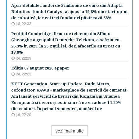
Apar detaliile rundei de 2 milioane de euro din Adapta
Robotics: fondul Catalyst a ajuns la 19,8% din start-up-ul
de robotică, iar cei trei fondatori păstrează 58%
joi, 22:33
Profitul Combridge, firma de telecom din Sfântu
Gheorghe a grupului Deutsche Telekom, a scăzut cu
26,3% în 2025, la 25,2 mil. lei, deşi afacerile au urcat cu
13,8%
joi, 22:29
Ediţia 07 august 2026 epaper
joi, 22:23
ZF IT Generation. Start-up Update. Radu Meteş,
cofondator, eAWB - marketplace de servicii de curierat:
Am lansat serviciul de livrări din România în Uniunea
Europeană şi invers şi estimăm că ne va aduce 15-20%
din venituri. În primul semestru, numărul de
joi, 22:20
vezi mai multe