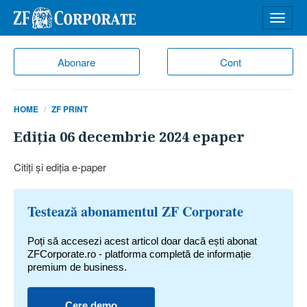
Desch
meniu
Abonare
Cont
HOME
ZF PRINT
Ediţia 06 decembrie 2024 epaper
Citiţi şi ediţia e-paper
Testează abonamentul ZF Corporate
Poți să accesezi acest articol doar dacă ești abonat
ZFCorporate.ro - platforma completă de informație
premium de business.
Cere demo