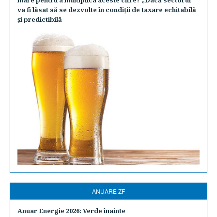
mare pentru a multiplica aceste cifre? „Dacă sectorul
va fi lăsat să se dezvolte în condiţii de taxare echitabilă
şi predictibilă
ANUARE ZF
Anuar Energie 2026: Verde înainte