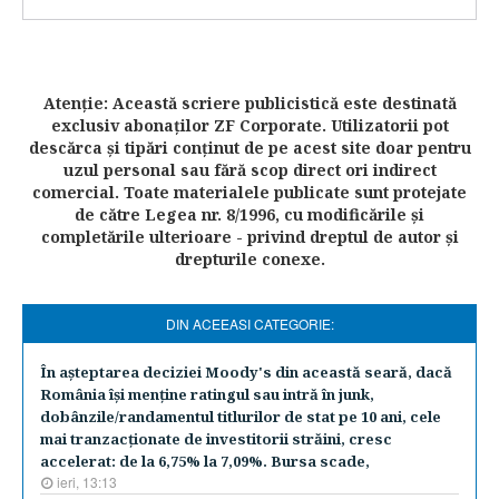
Atenţie: Această scriere publicistică este destinată
exclusiv abonaţilor ZF Corporate. Utilizatorii pot
descărca şi tipări conţinut de pe acest site doar pentru
uzul personal sau fără scop direct ori indirect
comercial. Toate materialele publicate sunt protejate
de către Legea nr. 8/1996, cu modificările şi
completările ulterioare - privind dreptul de autor şi
drepturile conexe.
DIN ACEEASI CATEGORIE:
În aşteptarea deciziei Moody's din această seară, dacă
România îşi menţine ratingul sau intră în junk,
dobânzile/randamentul titlurilor de stat pe 10 ani, cele
mai tranzacţionate de investitorii străini, cresc
accelerat: de la 6,75% la 7,09%. Bursa scade,
ieri, 13:13