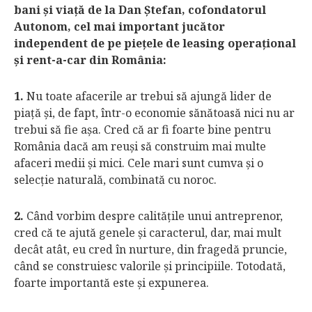
bani şi viaţă de la Dan Ştefan, cofondatorul
Autonom, cel mai important jucător
independent de pe pieţele de leasing operaţional
şi rent-a-car din România:
1.
Nu toate afacerile ar trebui să ajungă lider de
piaţă şi, de fapt, într-o economie sănătoasă nici nu ar
trebui să fie aşa. Cred că ar fi foarte bine pentru
România dacă am reuşi să construim mai multe
afaceri medii şi mici. Cele mari sunt cumva şi o
selecţie naturală, combinată cu noroc.
2.
Când vorbim despre calităţile unui antreprenor,
cred că te ajută genele şi caracterul, dar, mai mult
decât atât, eu cred în nurture, din fragedă pruncie,
când se construiesc valorile şi principiile. Totodată,
foarte importantă este şi expunerea.