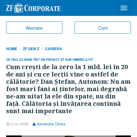
Desch
meniu
Abonare
Cont
HOME
ZF GEN Z
CARIERA
CE FACI CU BANII TĂI? UN PROIECT ZF SUB UMBRELA FIT
Cum creşti de la zero la 1 mld. lei în 20
de ani şi cu ce lecţii vine o astfel de
călătorie? Dan Ştefan, Autonom: Nu am
fost mari fani ai ţintelor, mai degrabă
ne-am uitat la ele din spate, nu din
faţă. Călătoria şi învăţarea continuă
sunt mai importante
3 iun 2026
Alexandra Ţibrea