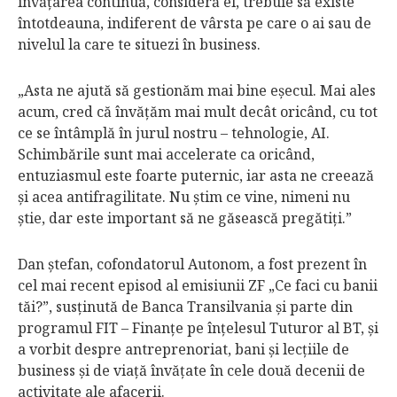
învăţarea continuă, consideră el, trebuie să existe
întotdeauna, indiferent de vârsta pe care o ai sau de
nivelul la care te situezi în business.
„Asta ne ajută să gestionăm mai bine eşecul. Mai ales
acum, cred că învăţăm mai mult decât oricând, cu tot
ce se întâmplă în jurul nostru – tehnologie, AI.
Schimbările sunt mai accelerate ca oricând,
entuziasmul este foarte puternic, iar asta ne creează
şi acea antifragilitate. Nu ştim ce vine, nimeni nu
ştie, dar este important să ne găsească pregătiţi.”
Dan ştefan, cofondatorul Autonom, a fost prezent în
cel mai recent episod al emisiunii ZF „Ce faci cu banii
tăi?”, susţinută de Banca Transilvania şi parte din
programul FIT – Finanţe pe înţelesul Tuturor al BT, şi
a vorbit despre antreprenoriat, bani şi lecţiile de
business şi de viaţă învăţate în cele două decenii de
activitate ale afacerii.