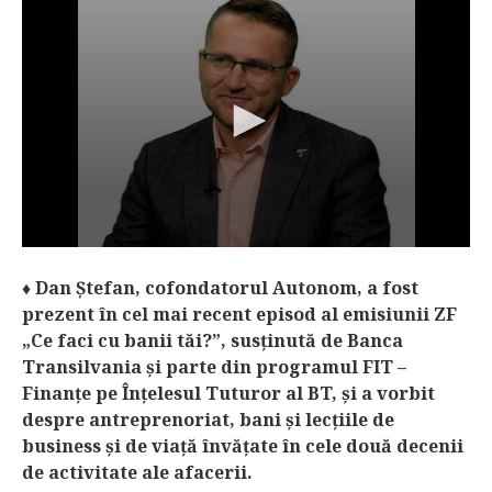
♦
Dan Ştefan, cofondatorul Autonom, a fost
prezent în cel mai recent episod al emisiunii ZF
„Ce faci cu banii tăi?”, susţinută de Banca
Transilvania şi parte din programul FIT –
Finanţe pe Înţelesul Tuturor al BT, şi a vorbit
despre antreprenoriat, bani şi lecţiile de
business şi de viaţă învăţate în cele două decenii
de activitate ale afacerii.