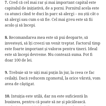
7.
Cred că cel mai rar şi mai important capital este
capitalul de iniţiativă, de a porni. Pornitul acela este
ca atunci când te duci în parc să alergi – nu ştii cât o
să alergi sau cum o să fie. Cel mai greu este să fii
acolo şi să începi.
8.
Recomandarea mea este să pui deoparte, să
investeşti, să îţi creezi un venit treptat. Factorul timp
este foarte important şi valoros pentru tineri. Ideal
este să începi devreme. Nu contează suma. Pot fi
doar 100 de lei.
9.
Trebuie să te uiţi mai puţin în jur, la ceea ce fac
ceilalţi. Dacă reducem zgomotul, la orice vârstă, vom
avea de câştigat.
10.
Intuiţia este utilă, dar nu este suficientă în
business, pentru că poate să ne şi păcălească.