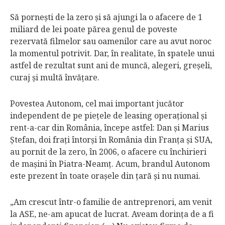
Să porneşti de la zero şi să ajungi la o afacere de 1
miliard de lei poate părea genul de poveste
rezervată filmelor sau oamenilor care au avut noroc
la momentul potrivit. Dar, în realitate, în spatele unui
astfel de rezultat sunt ani de muncă, alegeri, greşeli,
curaj şi multă învăţare.
Povestea Autonom, cel mai important jucător
independent de pe pieţele de leasing operaţional şi
rent-a-car din România, începe astfel: Dan şi Marius
Ştefan, doi fraţi întorşi în România din Franţa şi SUA,
au pornit de la zero, în 2006, o afacere cu închirieri
de maşini în Piatra-Neamţ. Acum, brandul Autonom
este prezent în toate oraşele din ţară şi nu numai.
„Am crescut într-o familie de antreprenori, am venit
la ASE, ne-am apucat de lucrat. Aveam dorinţa de a fi