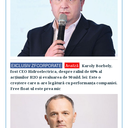
EXCLUSIV ZFCORPORATE
Analiză
Karoly Borbely,
fost CEO Hidroelectrica, despre raliul de 60% al
acţiunilor H2O şi evaluarea de 90 mld. lei: Este o
creştere care n-are legătură cu performanţa companiei.
Free float-ul este prea mic