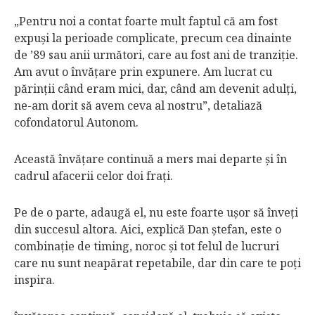
„Pentru noi a contat foarte mult faptul că am fost
expuşi la perioade complicate, precum cea dinainte
de ’89 sau anii următori, care au fost ani de tranziţie.
Am avut o învăţare prin expunere. Am lucrat cu
părinţii când eram mici, dar, când am devenit adulţi,
ne-am dorit să avem ceva al nostru”, detaliază
cofondatorul Autonom.
Această învăţare continuă a mers mai departe şi în
cadrul afacerii celor doi fraţi.
Pe de o parte, adaugă el, nu este foarte uşor să înveţi
din succesul altora. Aici, explică Dan ştefan, este o
combinaţie de timing, noroc şi tot felul de lucruri
care nu sunt neapărat repetabile, dar din care te poţi
inspira.