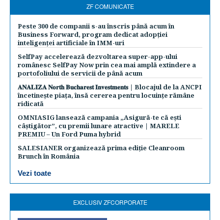
ZF COMUNICATE
Peste 300 de companii s-au înscris până acum în
Business Forward, program dedicat adopției
inteligenței artificiale în IMM-uri
SelfPay accelerează dezvoltarea super-app-ului
românesc SelfPay Now prin cea mai amplă extindere a
portofoliului de servicii de până acum
𝐀𝐍𝐀𝐋𝐈𝐙𝐀 𝐍𝐨𝐫𝐭𝐡 𝐁𝐮𝐜𝐡𝐚𝐫𝐞𝐬𝐭 𝐈𝐧𝐯𝐞𝐬𝐭𝐦𝐞𝐧𝐭𝐬 | Blocajul de la ANCPI
încetinește piața, însă cererea pentru locuințe rămâne
ridicată
OMNIASIG lansează campania „Asigură-te că ești
câștigător”, cu premii lunare atractive | MARELE
PREMIU – Un Ford Puma hybrid
SALESIANER organizează prima ediție Cleanroom
Brunch în România
Vezi toate
EXCLUSIV ZFCORPORATE