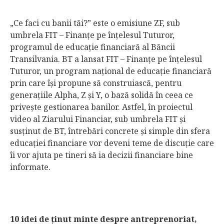
„Ce faci cu banii tăi?” este o emisiune ZF, sub
umbrela FIT – Finanţe pe înţelesul Tuturor,
programul de educaţie financiară al Băncii
Transilvania. BT a lansat FIT – Finanţe pe înţelesul
Tuturor, un program naţional de educaţie financiară
prin care îşi propune să construiască, pentru
generaţiile Alpha, Z şi Y, o bază solidă în ceea ce
priveşte gestionarea banilor. Astfel, în proiectul
video al Ziarului Financiar, sub umbrela FIT şi
susţinut de BT, întrebări concrete şi simple din sfera
educaţiei financiare vor deveni teme de discuţie care
îi vor ajuta pe tineri să ia decizii financiare bine
informate.
10 idei
de ţinut minte despre antreprenoriat,