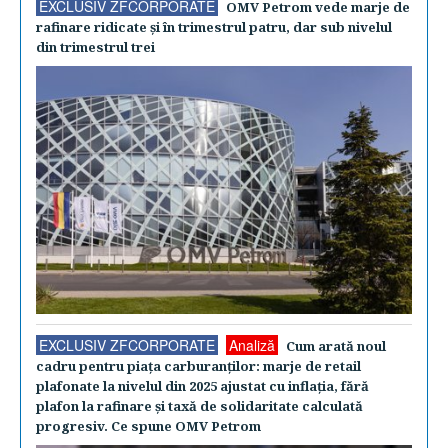
EXCLUSIV ZFCORPORATE
OMV Petrom vede marje de
rafinare ridicate şi în trimestrul patru, dar sub nivelul
din trimestrul trei
EXCLUSIV ZFCORPORATE
Analiză
Cum arată noul
cadru pentru piaţa carburanţilor: marje de retail
plafonate la nivelul din 2025 ajustat cu inflaţia, fără
plafon la rafinare şi taxă de solidaritate calculată
progresiv. Ce spune OMV Petrom