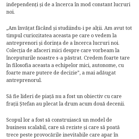
independenţi şi de a încerca în mod constant lucruri
noi.
„Am învăţat făcând şi studiindu-i pe alţii. Am avut tot
timpul curiozitatea aceasta pe care o vedem la
antreprenori şi dorinţa de a încerca lucruri noi.
Colecţia de afaceri mici despre care vorbeam la
începuturile noastre s-a păstrat. Credem foarte tare
în filosofia aceasta a echipelor mici, autonome, cu
foarte mare putere de decizie”, a mai adăugat
antreprenorul.
Să fie lideri de piaţă nu a fost un obiectiv cu care
fraţii Ştefan au plecat la drum acum două decenii.
Scopul lor a fost să construiască un model de
business scalabil, care să reziste şi care să poată
trece peste provocările inevitabile care apar în