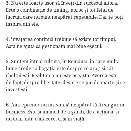
3.
Nu este foarte uşor să înveţi din succesul altora.
Este o combinaţie de timing, noroc şi tot felul de
lucruri care nu sunt neapărat repetabile. Dar te poţi
inspira din ele.
4.
învăţarea continuă trebuie să existe tot timpul.
Asta ne ajută să gestionăm mai bine eşecul.
5.
Suntem într-o cultură, în România, în care multă
lume crede că bogăţia este despre ce arăţi şi cât
cheltuieşti. Realitatea nu este aceasta. Averea este,
de fapt, despre libertate, despre ce pui deoparte şi ce
investeşti.
6.
Antreprenor nu înseamnă neapărat să fii singur în
business. Este şi un mod de a gândi, de a acţiona, şi
nu doar într-o afacere, ci şi în viaţă.