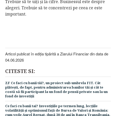
Trebuie să te uiţi şi la cifre. Businessul este despre
alegeri. Trebuie să te concentrezi pe ceea ce este
important.
Articol publicat în ediţia tipărită a Ziarului Financiar din data de
04.06.2026
CITESTE SI:
ZF Ce faci cu banii tăi?, un proiect sub umbrela FIT. Cât
plăteşti, de fapt, pentru administrarea banilor tăi şi cât te
costă să fii participant la un fond de pensii private sau la un
fond de investiţii
Ce faci cu banii tai? Investiţiile pe termen lung, lecţiile
volatilităţii şi optimismul faţă de Bursa de Valori şi România:
cum vede Aurel Bernat, după 20 de ani în Banca Transilvania,