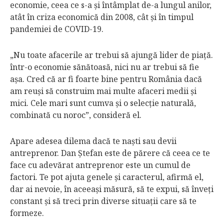
economie, ceea ce s-a şi întâmplat de-a lungul anilor,
atât în criza economică din 2008, cât şi în timpul
pandemiei de COVID-19.
„Nu toate afacerile ar trebui să ajungă lider de piaţă.
într-o economie sănătoasă, nici nu ar trebui să fie
aşa. Cred că ar fi foarte bine pentru România dacă
am reuşi să construim mai multe afaceri medii şi
mici. Cele mari sunt cumva şi o selecţie naturală,
combinată cu noroc”, consideră el.
Apare adesea dilema dacă te naşti sau devii
antreprenor. Dan Ştefan este de părere că ceea ce te
face cu adevărat antreprenor este un cumul de
factori. Te pot ajuta genele şi caracterul, afirmă el,
dar ai nevoie, în aceeaşi măsură, să te expui, să înveţi
constant şi să treci prin diverse situaţii care să te
formeze.