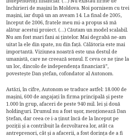
independenţi financiar. (…) Nu existau firme de
închirieri de maşini în Moldova. Noi pornisem cu trei
maşini, iar după un an aveam 14. La final de 2005,
început de 2006, fratele meu mi-a propus să mă
alătur acestui proiect. (…) Căutam un model scalabil.
Nu am fost mari fani ai ţintelor. Mai degrabă ne-am
uitat la ele din spate, nu din faţă. Călătoria este mai
importantă. Viziunea noastră este una destul de
umanistă, care ne creează sensul. E ceva ce ne ţine la
un loc, dincolo de independenţa financiară”,
povesteşte Dan ştefan, cofondator al Autonom.
Astăzi, în cifre, Autonom se traduce astfel: 18.000 de
maşini, 600 de angajaţi în firma principală şi peste
1.000 în grup, afaceri de peste 940 mil. lei şi două
holdinguri. Drumul nu a fost uşor, menţionează Dan
Ştefan, dar ceea ce i-a ţinut încă de la început pe
poziţii şi a contribuit la dezvoltarea lor, atât ca
antreprenori, cât şi a afacerii, a fost dorinţa de a fi