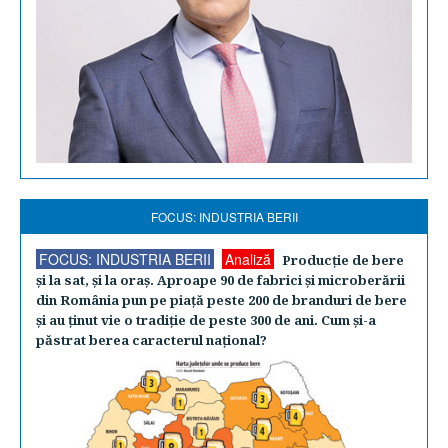
FOCUS: INDUSTRIA BERII
FOCUS: INDUSTRIA BERII
Analiză
Producţie de bere
şi la sat, şi la oraş. Aproape 90 de fabrici şi microberării
din România pun pe piaţă peste 200 de branduri de bere
şi au ţinut vie o tradiţie de peste 300 de ani. Cum şi-a
păstrat berea caracterul naţional?