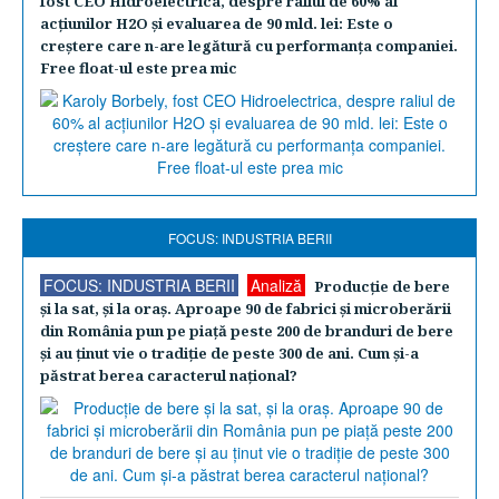
fost CEO Hidroelectrica, despre raliul de 60% al
acţiunilor H2O şi evaluarea de 90 mld. lei: Este o
creştere care n-are legătură cu performanţa companiei.
Free float-ul este prea mic
FOCUS: INDUSTRIA BERII
FOCUS: INDUSTRIA BERII
Analiză
Producţie de bere
şi la sat, şi la oraş. Aproape 90 de fabrici şi microberării
din România pun pe piaţă peste 200 de branduri de bere
şi au ţinut vie o tradiţie de peste 300 de ani. Cum şi-a
păstrat berea caracterul naţional?