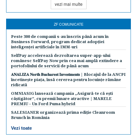
vezi mai multe
ZF COMUNICATE
Peste 300 de companii s-au înscris până acum în
Business Forward, program dedicat adopției
inteligenței artificiale în IMM-uri
SelfPay accelerează dezvoltarea super-app-ului
românesc SelfPay Now prin cea mai amplă extindere a
portofoliului de servicii de până acum
𝐀𝐍𝐀𝐋𝐈𝐙𝐀 𝐍𝐨𝐫𝐭𝐡 𝐁𝐮𝐜𝐡𝐚𝐫𝐞𝐬𝐭 𝐈𝐧𝐯𝐞𝐬𝐭𝐦𝐞𝐧𝐭𝐬 | Blocajul de la ANCPI
încetinește piața, însă cererea pentru locuințe rămâne
ridicată
OMNIASIG lansează campania „Asigură-te că ești
câștigător”, cu premii lunare atractive | MARELE
PREMIU – Un Ford Puma hybrid
SALESIANER organizează prima ediție Cleanroom
Brunch în România
Vezi toate