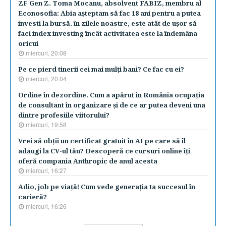
ZF Gen Z. Toma Mocanu, absolvent FABIZ, membru al
Econosofia: Abia aşteptam să fac 18 ani pentru a putea
investi la bursă. în zilele noastre, este atât de uşor să
faci index investing încât activitatea este la îndemâna
oricui
miercuri, 20:08
Pe ce pierd tinerii cei mai mulţi bani? Ce fac cu ei?
miercuri, 20:04
Ordine în dezordine. Cum a apărut în România ocupaţia
de consultant în organizare şi de ce ar putea deveni una
dintre profesiile viitorului?
miercuri, 19:58
Vrei să obţii un certificat gratuit în AI pe care să îl
adaugi la CV-ul tău? Descoperă ce cursuri online îţi
oferă compania Anthropic de anul acesta
miercuri, 16:27
Adio, job pe viaţă! Cum vede generaţia ta succesul în
carieră?
miercuri, 16:26