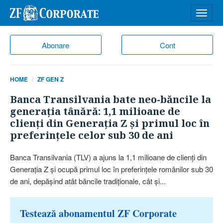
Desch
meniu
Abonare
Cont
HOME
ZF GEN Z
Banca Transilvania bate neo-băncile la
generaţia tânără: 1,1 milioane de
clienţi din Generaţia Z şi primul loc în
preferinţele celor sub 30 de ani
Banca Transilvania (TLV) a ajuns la 1,1 milioane de clienţi din
Generaţia Z şi ocupă primul loc în preferinţele românilor sub 30
de ani, depăşind atât băncile tradiţionale, cât şi...
Testează abonamentul ZF Corporate