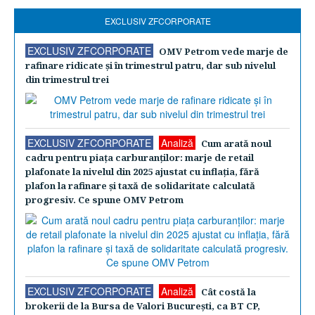
EXCLUSIV ZFCORPORATE
EXCLUSIV ZFCORPORATE
OMV Petrom vede marje de
rafinare ridicate şi în trimestrul patru, dar sub nivelul
din trimestrul trei
EXCLUSIV ZFCORPORATE
Analiză
Cum arată noul
cadru pentru piaţa carburanţilor: marje de retail
plafonate la nivelul din 2025 ajustat cu inflaţia, fără
plafon la rafinare şi taxă de solidaritate calculată
progresiv. Ce spune OMV Petrom
EXCLUSIV ZFCORPORATE
Analiză
Cât costă la
brokerii de la Bursa de Valori Bucureşti, ca BT CP,