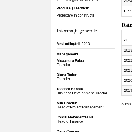
tehnică legate de acestea
Alex
Produse şi servicii:
Dian
Proiectare în construcţii
Date
Informații generale
An
Anul înființării:
2013
202
Management
202
Alexandru Fulga
Founder
202
Diana Tudor
Founder
202
Teodora Babata
201
Business Development Director
Alin Craciun
Sursa
Head of Project Management
Ovidiu Mehedenteanu
Head of Finance
Oana Cancea