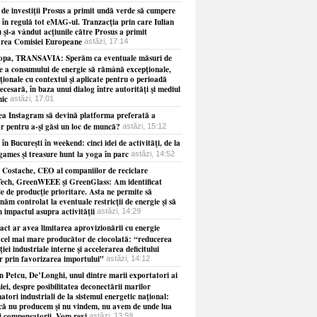
 de investiţii Prosus a primit undă verde să cumpere
 în regulă tot eMAG-ul. Tranzacţia prin care Iulian
 şi-a vândut acţiunile către Prosus a primit
rea Comisiei Europeane
astăzi, 17:14
opa, TRANSAVIA: Sperăm ca eventuale măsuri de
re a consumului de energie să rămână excepţionale,
ionale cu contextul şi aplicate pentru o perioadă
necesară, în baza unui dialog între autorităţi şi mediul
ic
astăzi, 17:01
ea Instagram să devină platforma preferată a
or pentru a-şi găsi un loc de muncă?
astăzi, 15:12
 în Bucureşti în weekend: cinci idei de activităţi, de la
games şi treasure hunt la yoga în parc
astăzi, 14:52
 Costache, CEO al companiilor de reciclare
ech, GreenWEEE şi GreenGlass: Am identificat
le de producţie prioritare. Asta ne permite să
năm controlat la eventuale restricţii de energie şi să
 impactul asupra activităţii
astăzi, 14:29
act ar avea limitarea aprovizionării cu energie
 cel mai mare producător de ciocolată: “reducerea
iei industriale interne şi accelerarea deficitului
r prin favorizarea importului”
astăzi, 14:12
 Petcu, De’Longhi, unul dintre marii exportatori ai
i, despre posibilitatea deconectării marilor
tori industriali de la sistemul energetic naţional:
că nu producem şi nu vindem, nu avem de unde lua
i compensatorii. Vom revi
astăzi, 13:59