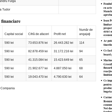
andru Fulga
Fondul
cu acte
a Tudor
Stanciu
aproba
 financiare
Ioan P
limita
proporţ
Număr de
strict 
Capital social
Cifră de afaceri
Profit net
angajaţi
econom
Ar put
3
590 lei
73.653.876 lei
26.443.282 lei
114
tineril
Ce faci
2
590 lei
82.878.459 lei
31.172.216 lei
94
board 
1
590 lei
41.315.084 lei
15.423.649 lei
65
Marius
GreenT
fluxuri
0
590 lei
21.902.677 lei
4.887.050 lei
68
reacţio
limităm
9
590 lei
19.043.470 lei
4.790.630 lei
64
Ce imp
pentru
producţ
: Compania
bugeta
Carmen
Românie
consuma
Noi da
fondur