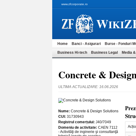
www.zfcorporate.ro
W
Z
IKI
Home
Banci - Asigurari
Burse - Fonduri M
Business Hi-tech
Business Legal
Media &
Concrete & Design
ULTIMA ACTUALIZARE: 16.06.2026
Prez
Nume:
Concrete & Design Solutions
Stru
CUI:
31730943
Registrul comerțului:
J40/7049
Acțio
Domeniu de activitate:
CAEN 7112
- Activităţi de inginerie şi consultanţă