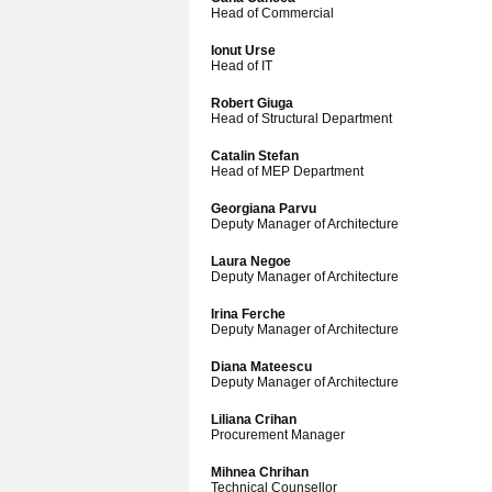
Head of Commercial
Ionut Urse
Head of IT
Robert Giuga
Head of Structural Department
Catalin Stefan
Head of MEP Department
Georgiana Parvu
Deputy Manager of Architecture
Laura Negoe
Deputy Manager of Architecture
Irina Ferche
Deputy Manager of Architecture
Diana Mateescu
Deputy Manager of Architecture
Liliana Crihan
Procurement Manager
Mihnea Chrihan
Technical Counsellor