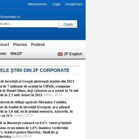
Abonamente
Login
Inregistrare
fcorporate.ro
truct
Pharma
Profesii
niei
WikiZF
ZF English
ELE ŞTIRI DIN ZF CORPORATE
de investiţii al Google păstrează neatins din 2023
ul de 7 milioane de acţiuni la UiPath, compania
 de Daniel Dines, deşi valoarea sa a scăzut la 76 mil.
 de la 2,3 mld. dolari în 2021
astăzi, 18:31
ătorul de utilaje agricole Mecanica Ceahlău,
at de fondul de investiţii Evergent, şi-a adâncit
ile la 3,8 mil. lei în primul semestru. Afacerile, în
e cu 31%
astăzi, 18:27
e la Bucureşti coboară cu 0,6% vineri şi încheie
âna cu un minus de 1,8% înaintea verdictului
s: Scăderi pentru Electrica, MedLife şi
lectrica
astăzi, 18:16