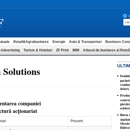
F
z
utuale
Retail&Agrobusiness
Energie
Auto & Transporturi
Business Cons
 Advertising
Turism & Hoteluri
ZF Print
IMM
Atlasul de business al Româ
ULTIM
 Solutions
Fondul 
pachet
condusă
dolari,
Produc
control
entarea companiei
pierder
scăder
ctură acționariat
Bursa d
săptăm
nari
Procent
Moody'
Hidroe