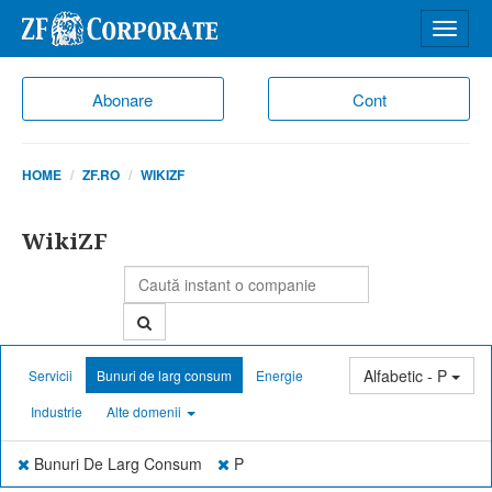
Desch
meniu
Abonare
Cont
HOME
ZF.RO
WIKIZF
WikiZF
Alfabetic - P
Servicii
Bunuri de larg consum
Energie
Industrie
Alte domenii
Bunuri De Larg Consum
P