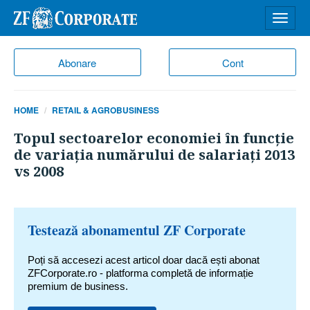
Desch
meniu
Abonare
Cont
HOME
RETAIL & AGROBUSINESS
Topul sectoarelor economiei în funcţie
de variaţia numărului de salariaţi 2013
vs 2008
Testează abonamentul ZF Corporate
Poți să accesezi acest articol doar dacă ești abonat
ZFCorporate.ro - platforma completă de informație
premium de business.