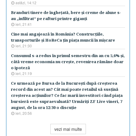
astăzi, 14:12
Branduri tinere de îngheţată, bere şi creme de alune s-
au „infiltrat“ pe rafturi printre giganţi
ieri, 21:41
Cine mai angajează în România? Construcţiile,
transporturile şi HoReCa ţin piaţa muncii în mişcare
ieri, 21:30
Consumul s-a redus în primul semestru din an cu 5,6% şi,
câtă vreme economia nu creşte, revenirea rămâne doar
o ipoteză
ieri, 21:19
Ce urmează pe Bursa de la Bucureşti după creşterea
record din acest an? Cât mai poate retailul să susţină
creşterea acţiunilor? Ce fac marii investitori când piaţa
bursieră este supraevaluată? Urmăriţi ZF Live vineri, 7
august, de la ora 12:30 o discuţie
ieri, 20:56
vezi mai multe