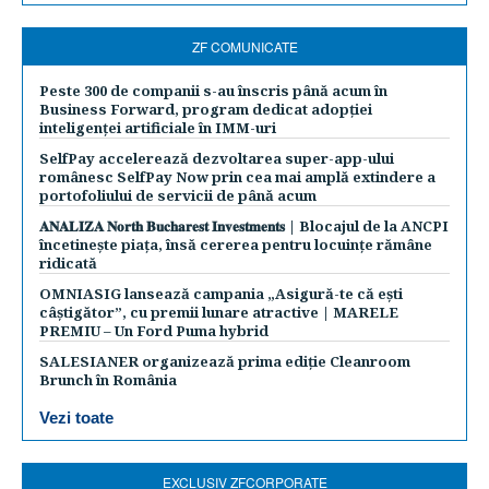
ZF COMUNICATE
Peste 300 de companii s-au înscris până acum în
Business Forward, program dedicat adopției
inteligenței artificiale în IMM-uri
SelfPay accelerează dezvoltarea super-app-ului
românesc SelfPay Now prin cea mai amplă extindere a
portofoliului de servicii de până acum
𝐀𝐍𝐀𝐋𝐈𝐙𝐀 𝐍𝐨𝐫𝐭𝐡 𝐁𝐮𝐜𝐡𝐚𝐫𝐞𝐬𝐭 𝐈𝐧𝐯𝐞𝐬𝐭𝐦𝐞𝐧𝐭𝐬 | Blocajul de la ANCPI
încetinește piața, însă cererea pentru locuințe rămâne
ridicată
OMNIASIG lansează campania „Asigură-te că ești
câștigător”, cu premii lunare atractive | MARELE
PREMIU – Un Ford Puma hybrid
SALESIANER organizează prima ediție Cleanroom
Brunch în România
Vezi toate
EXCLUSIV ZFCORPORATE