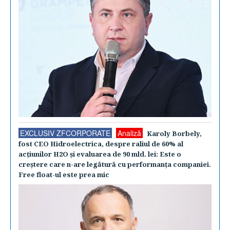
EXCLUSIV ZFCORPORATE
Analiză
Karoly Borbely,
fost CEO Hidroelectrica, despre raliul de 60% al
acţiunilor H2O şi evaluarea de 90 mld. lei: Este o
creştere care n-are legătură cu performanţa companiei.
Free float-ul este prea mic