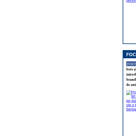
FOC
FOCU
bere ş
microb
brandu
de ani