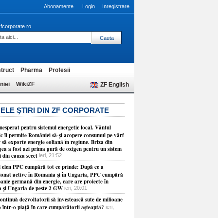
Abonamente
Login
Inregistrare
fcorporate.ro
truct
Pharma
Profesii
niei
WikiZF
ZF English
ELE ŞTIRI DIN ZF CORPORATE
esperat pentru sistemul energetic local. Vântul
ic îi permite României să-şi acopere consumul pe vârf
r să exporte energie eoliană în regiune. Briza din
ea a fost azi prima gură de oxigen pentru un sistem
i din cauza secet
ieri, 21:52
 elen PPC cumpără tot ce prinde: După ce a
ţionat active în România şi în Ungaria, PPC cumpără
anie germană din energie, care are proiecte în
a şi Ungaria de peste 2 GW
ieri, 20:01
ontinuă dezvoltatorii să investească sute de milioane
o într-o piaţă în care cumpărătorii aşteaptă?
ieri,