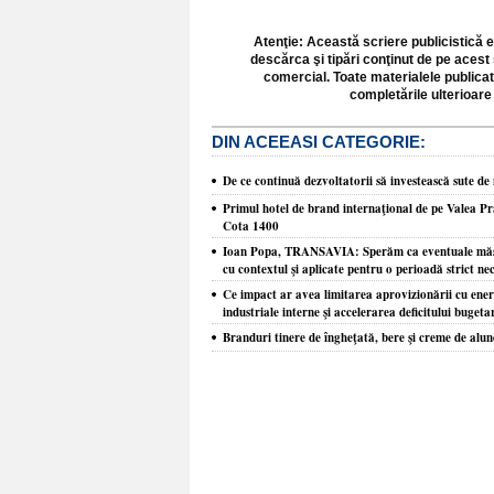
Atenţie: Această scriere publicistică e
descărca şi tipări conţinut de pe acest 
comercial. Toate materialele publicat
completările ulterioare 
DIN ACEEASI CATEGORIE:
De ce continuă dezvoltatorii să investească sute de
​Primul hotel de brand internaţional de pe Valea Pra
Cota 1400
Ioan Popa, TRANSAVIA: Sperăm ca eventuale măsur
cu contextul şi aplicate pentru o perioadă strict ne
Ce impact ar avea limitarea aprovizionării cu ene
industriale interne şi accelerarea deficitului buget
Branduri tinere de îngheţată, bere şi creme de alune