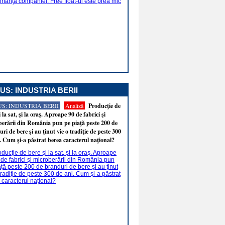
US: INDUSTRIA BERII
S: INDUSTRIA BERII
Analiză
Producţie de
i la sat, şi la oraş. Aproape 90 de fabrici şi
erării din România pun pe piaţă peste 200 de
ri de bere şi au ţinut vie o tradiţie de peste 300
. Cum şi-a păstrat berea caracterul naţional?