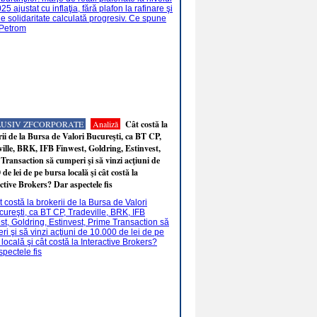
LUSIV ZFCORPORATE
Analiză
Cât costă la
ii de la Bursa de Valori Bucureşti, ca BT CP,
ille, BRK, IFB Finwest, Goldring, Estinvest,
Transaction să cumperi şi să vinzi acţiuni de
 de lei de pe bursa locală şi cât costă la
ctive Brokers? Dar aspectele fis