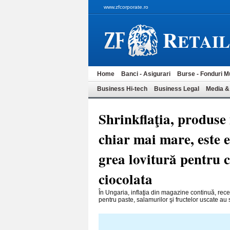
www.zfcorporate.ro
R
ETAI
Home
Banci - Asigurari
Burse - Fonduri M
Business Hi-tech
Business Legal
Media &
Shrinkflaţia, produse 
chiar mai mare, este 
grea lovitură pentru 
ciocolata
În Ungaria, inflaţia din maga­zi­ne continuă, rec
pentru paste, salamu­rilor şi fructelor uscate au s