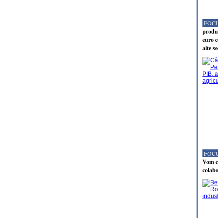
FOCU
produc
euro c
alte s
FOCU
Vom co
colabo