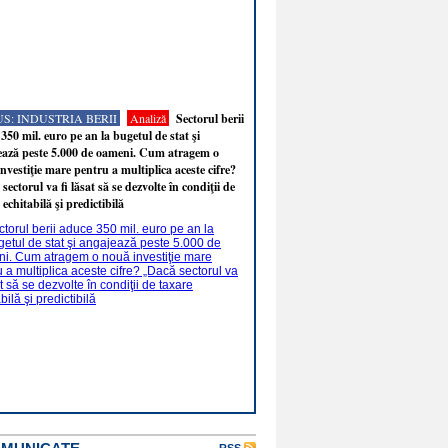
S: INDUSTRIA BERII
Analiză
Sectorul berii
350 mil. euro pe an la bugetul de stat şi
ează peste 5.000 de oameni. Cum atragem o
nvestiţie mare pentru a multiplica aceste cifre?
sectorul va fi lăsat să se dezvolte în condiţii de
 echitabilă şi predictibilă