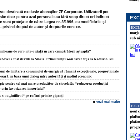
ste destinată exclusiv abonaţilor ZF Corporate. Utilizatorii pot
site doar pentru uzul personal sau fără scop direct ori indirect
EXC
e sunt protejate de către Legea nr. 8/1996, cu modificările şi
- privind dreptul de autor şi drepturile conexe.
EXC
marje 
sub ni
 milioane de euro într-o piaţă în care cumpărătorii aşteaptă?
hovei a fost deschis la Sinaia. Primii turişti s-au cazat deja la Radisson Blu
i de limitare a consumului de energie să rămână excepţionale, proporţionale
cesară, în baza unui dialog între autorităţi şi mediul economic
rgie pentru cel mai mare producător de ciocolată: “reducerea producţiei
ar prin favorizarea importului”
 s-au „infiltrat“ pe rafturi printre giganţi
vezi mai multe
EXC
noul c
plafon
plafon
progr