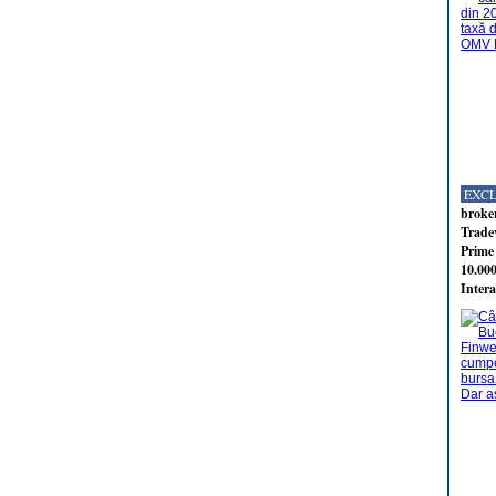
EXC
broker
Tradev
Prime 
10.000
Intera