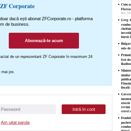
 ZF Corporate
Cum ar
Florea
ieri, 1
 doar dacă ești abonat ZFCorporate.ro - platforma
Greg A
um de business.
conduc
cheltui
investi
bursă 
Abonează-te acum
Bulgar
sute d
​Primul
ontactat de un reprezentant ZF Corporate în maximum 24
fost de
Radiss
Minist
 mai jos.
similar
publica
Finanţe
fiscală 
Guvernu
moment
atacul 
revină 
cereri 
Fondul 
Am uitat parola
pachet
condusă
dolari,