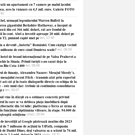
ată un apartament cu 7 camere pe malul lacului
sca, scos la vânzare cu 4,5 mil. euro. Galerie FOTO
8:42
bel, urmaşul legendarului Warren Buffett la
erea gigantului Berkshire Hathaway, a început să
ască din cei 366 mld. dolari, cât are fondul de
ţii în cont. Abel a investit aproape 20 mld. dolari pe
în T2, punând capăt unei pe
ieri, 17:40
ia a devenit „bateria” României. Cum câştigă vecinii
e milioane de euro când Dunărea scade?
ieri, 08:09
 hotel de brand internaţional de pe Valea Prahovei a
schis la Sinaia. Primii turişti s-au cazat deja la
on Blu Cota 1400
ieri, 08:00
rul de finanţe, Alexandru Nazare: Mesajul Moody’s,
 mesajului recent Fitch - transmis atât prin raportul
t azi cât şi în toate dialogurile directe cu echipa de la
 - este unul clar: trebuie să continuăm consolidarea
şi r
ieri, 00:07
l vine în sfârşit cu o estimare concretă privind
ul în care se va debloca piaţa imobiliară după
cibernetic din 14 iulie: platforma e-Terra ar urma să
în funcţiune săptămâna viitoare, în etape. 94.000 de
aşteaptă soluţiona
vineri, 20:04
de investiţii al Google păstrează neatins din 2023
ul de 7 milioane de acţiuni la UiPath, compania
 de Daniel Dines, deşi valoarea sa a scăzut la 76 mil.
 de la 2,3 mld. dolari în 2021
vineri, 18:31