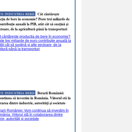
S: INDUSTRIA BERII
Cât cântăreşte
ţia de bere în economie? Peste trei miliarde de
ontribuţie anuală la PIB, atât cât să susţină şi
ectoare, de la agricultură până la transporturi
S: INDUSTRIA BERII
Berarii României:
ntinua să investim în România. Viitorul stă în
rarea dintre industrie, autorităţi şi societate