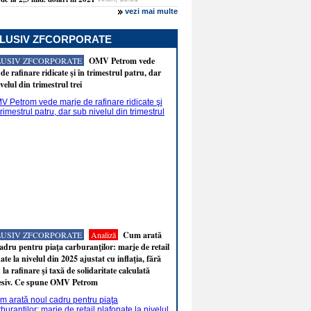
vezi mai multe
LUSIV ZFCORPORATE
LUSIV ZFCORPORATE
OMV Petrom vede
de rafinare ridicate şi în trimestrul patru, dar
velul din trimestrul trei
LUSIV ZFCORPORATE
Analiză
Cum arată
adru pentru piaţa carburanţilor: marje de retail
ate la nivelul din 2025 ajustat cu inflaţia, fără
 la rafinare şi taxă de solidaritate calculată
esiv. Ce spune OMV Petrom