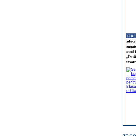
FOCU
aduce 
angaj
nouă i
„Dacă 
taxare