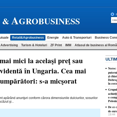
A
z
L &
GROBUSINESS
utuale
Retail&Agrobusiness
Energie
Auto & Transporturi
Business Cons
 Advertising
Turism & Hoteluri
ZF Print
IMM
Atlasul de business al Româ
mai mici la acelaşi preţ sau
ULTIM
evidentă în Ungaria. Cea mai
Noroc n
putern
şi chia
cumpărători: s-a micşorat
Dobrog
în corz
Grupul
achizi
o comp
ent apărând anunţuri conform cărora dimensiunile dulciu­rilor, sosurilor
Poloni
căzut şi...
De ce c
de eur
19:44