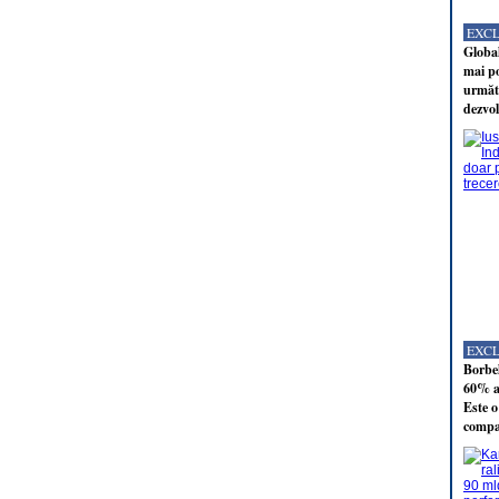
EXC
Global
mai po
următo
dezvol
EXC
Borbel
60% al
Este o
compan