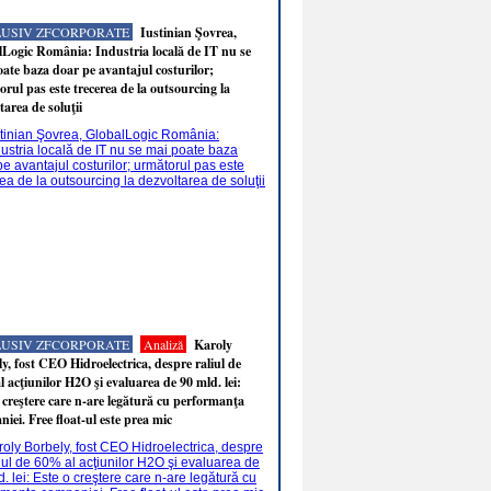
LUSIV ZFCORPORATE
Iustinian Şovrea,
Logic România: Industria locală de IT nu se
ate baza doar pe avantajul costurilor;
rul pas este trecerea de la outsourcing la
tarea de soluţii
LUSIV ZFCORPORATE
Analiză
Karoly
y, fost CEO Hidroelectrica, despre raliul de
 acţiunilor H2O şi evaluarea de 90 mld. lei:
 creştere care n-are legătură cu performanţa
iei. Free float-ul este prea mic