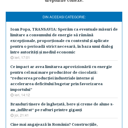
drepturile conexe.
DIN ACEEASI CATEGORIE:
Ioan Popa, TRANSAVIA: Sperăm ca eventuale măsuri de
limitare a consumului de energie să rămână
excepţionale, proporţionale cu contextul şi aplicate
pentru o perioadă strict necesară, în baza unui dialog
între autorităţi şi mediul economic
ieri, 17:01
Ce impact ar avea limitarea aprovizionării cu energie
pentru cel mai mare producător de ciocolată:
“reducerea producţiei industriale interne şi
accelerarea deficitului bugetar prin favorizarea
importului”
ieri, 14:12
Branduri tinere de îngheţată, bere şi creme de alune s-
au „infiltrat“ pe rafturi printre giganţi
joi, 21:41
Cine mai angajează în România? Construcţiile,