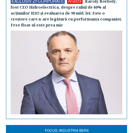
EXCLUSIV ZFCORPORATE
Analiză
Karoly Borbely,
fost CEO Hidroelectrica, despre raliul de 60% al
acţiunilor H2O şi evaluarea de 90 mld. lei: Este o
creştere care n-are legătură cu performanţa companiei.
Free float-ul este prea mic
FOCUS: INDUSTRIA BERII