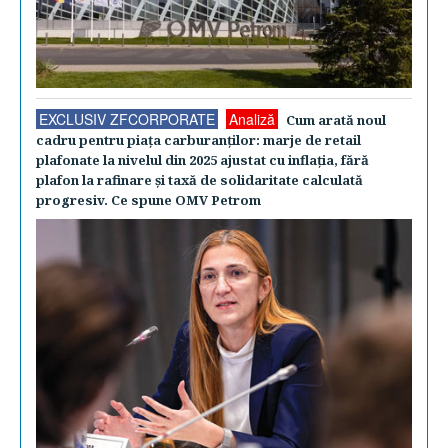
EXCLUSIV ZFCORPORATE
Analiză
Cum arată noul
cadru pentru piaţa carburanţilor: marje de retail
plafonate la nivelul din 2025 ajustat cu inflaţia, fără
plafon la rafinare şi taxă de solidaritate calculată
progresiv. Ce spune OMV Petrom