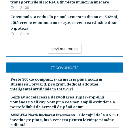
transporturile şi HoReCa ţin piaţa muncii în mişcare
joi, 21:30
Consumul s-a redus în primul semestru din an cu 5,6% şi,
câtă vreme economia nu creşte, revenirea rămâne doar
o ipoteză
joi, 21:19
vezi mai multe
ZF COMUNICATE
Peste 300 de companii s-au înscris până acum în
Business Forward, program dedicat adopției
inteligenței artificiale în IMM-uri
SelfPay accelerează dezvoltarea super-app-ului
românesc SelfPay Now prin cea mai amplă extindere a
portofoliului de servicii de până acum
𝐀𝐍𝐀𝐋𝐈𝐙𝐀 𝐍𝐨𝐫𝐭𝐡 𝐁𝐮𝐜𝐡𝐚𝐫𝐞𝐬𝐭 𝐈𝐧𝐯𝐞𝐬𝐭𝐦𝐞𝐧𝐭𝐬 | Blocajul de la ANCPI
încetinește piața, însă cererea pentru locuințe rămâne
ridicată