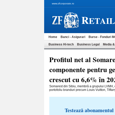
www.zfcorporate.ro
R
ETAI
Home
Banci - Asigurari
Burse - Fonduri M
Business Hi-tech
Business Legal
Media &
Profitul net al Somar
componente pentru genţ
crescut cu 6,6% în 202
Somarest din Sibiu, membră a grupului LVMH, cel
portofoliu branduri precum Louis Vuitton, Tiffany
Testează abonamentul