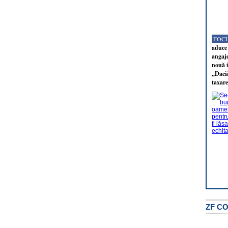
FOCU
aduce 
angaj
nouă i
„Dacă 
taxare
ZF C