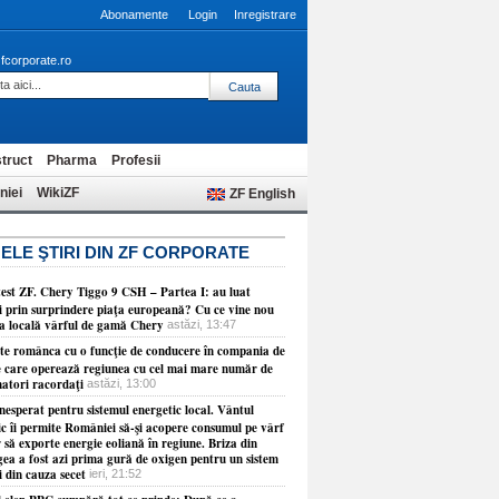
Abonamente
Login
Inregistrare
fcorporate.ro
truct
Pharma
Profesii
niei
WikiZF
ZF English
ELE ŞTIRI DIN ZF CORPORATE
test ZF. Chery Tiggo 9 CSH – Partea I: au luat
ii prin surprindere piaţa europeană? Cu ce vine nou
ţa locală vârful de gamă Chery
astăzi, 13:47
ste românca cu o funcţie de conducere în compania de
e care operează regiunea cu cel mai mare număr de
atori racordaţi
astăzi, 13:00
esperat pentru sistemul energetic local. Vântul
ic îi permite României să-şi acopere consumul pe vârf
r să exporte energie eoliană în regiune. Briza din
ea a fost azi prima gură de oxigen pentru un sistem
i din cauza secet
ieri, 21:52