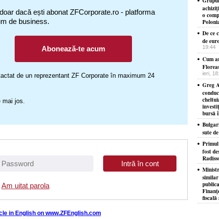
Grupul
achizi
 doar dacă ești abonat ZFCorporate.ro - platforma
o comp
um de business.
Poloni
De ce c
de eur
19:44
Abonează-te acum
Cum ar
Florea
ieri, 1
ontactat de un reprezentant ZF Corporate în maximum 24
Greg A
conduc
cheltui
 mai jos.
investi
bursă 
Bulgar
sute d
​Primul
fost de
Radiss
Minist
similar
publica
Am uitat parola
Finanţe
fiscală 
icle in English on www.ZFEnglish.com