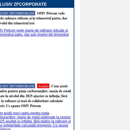
LUSIV ZFCORPORATE
LUSIV ZFCORPORATE
OMV Petrom vede
de rafinare ridicate şi în trimestrul patru, dar
velul din trimestrul trei
LUSIV ZFCORPORATE
Analiză
Cum arată
adru pentru piaţa carburanţilor: marje de retail
ate la nivelul din 2025 ajustat cu inflaţia, fără
 la rafinare şi taxă de solidaritate calculată
esiv. Ce spune OMV Petrom