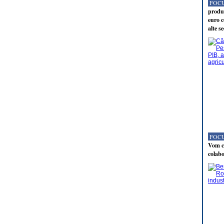
FOCU
produc
euro c
alte s
FOCU
Vom co
colabo