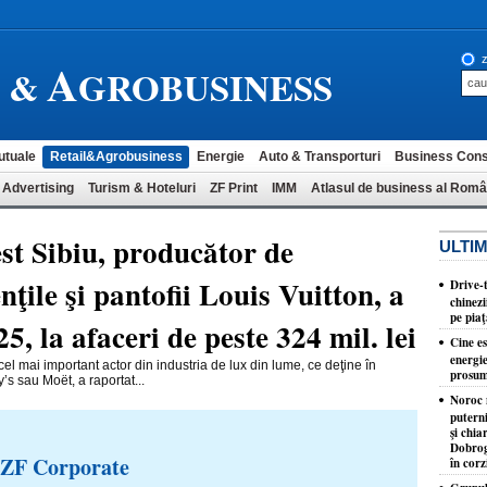
A
z
L &
GROBUSINESS
utuale
Retail&Agrobusiness
Energie
Auto & Transporturi
Business Cons
 Advertising
Turism & Hoteluri
ZF Print
IMM
Atlasul de business al Româ
est Sibiu, producător de
ULTIM
ile şi pantofii Louis Vuitton, a
Drive-
chinez
pe pia
5, la afaceri de peste 324 mil. lei
Cine e
energi
 mai important actor din industria de lux din lume, ce deţine în
prosum
’s sau Moët, a raportat...
Noroc n
putern
şi chia
Dobrog
 ZF Corporate
în corz