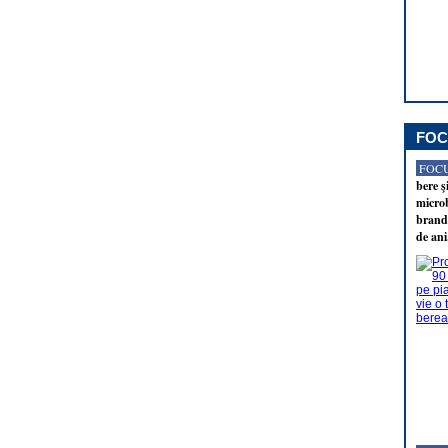
FOC
FOCU
bere ş
microb
brandu
de ani