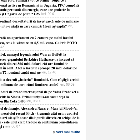
 elen PPC cumpără tot ce prinde: După ce a
ţionat active în România şi în Ungaria, PPC cumpără
anie germană din energie, care are proiecte în
a şi Ungaria de peste 2 GW
ieri, 20:01
ontinuă dezvoltatorii să investească sute de milioane
o într-o piaţă în care cumpărătorii aşteaptă?
ieri,
ată un apartament cu 7 camere pe malul lacului
sca, scos la vânzare cu 4,5 mil. euro. Galerie FOTO
8:42
bel, urmaşul legendarului Warren Buffett la
erea gigantului Berkshire Hathaway, a început să
ască din cei 366 mld. dolari, cât are fondul de
ţii în cont. Abel a investit aproape 20 mld. dolari pe
în T2, punând capăt unei pe
ieri, 17:40
ia a devenit „bateria” României. Cum câştigă vecinii
e milioane de euro când Dunărea scade?
ieri, 08:09
 hotel de brand internaţional de pe Valea Prahovei a
schis la Sinaia. Primii turişti s-au cazat deja la
on Blu Cota 1400
ieri, 08:00
rul de finanţe, Alexandru Nazare: Mesajul Moody’s,
 mesajului recent Fitch - transmis atât prin raportul
t azi cât şi în toate dialogurile directe cu echipa de la
 - este unul clar: trebuie să continuăm consolidarea
şi r
ieri, 00:07
vezi mai multe