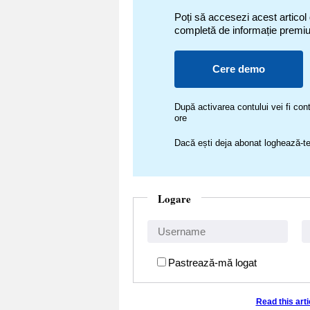
Poți să accesezi acest articol
completă de informație premi
Cere demo
După activarea contului vei fi c
ore
Dacă ești deja abonat loghează-te
Logare
Pastrează-mă logat
Read this art