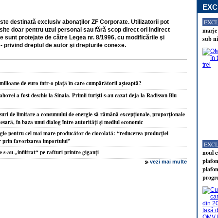
EXC
EXC
ste destinată exclusiv abonaţilor ZF Corporate. Utilizatorii pot
site doar pentru uzul personal sau fără scop direct ori indirect
marje 
e sunt protejate de către Legea nr. 8/1996, cu modificările şi
sub ni
- privind dreptul de autor şi drepturile conexe.
 milioane de euro într-o piaţă în care cumpărătorii aşteaptă?
hovei a fost deschis la Sinaia. Primii turişti s-au cazat deja la Radisson Blu
i de limitare a consumului de energie să rămână excepţionale, proporţionale
cesară, în baza unui dialog între autorităţi şi mediul economic
rgie pentru cel mai mare producător de ciocolată: “reducerea producţiei
ar prin favorizarea importului”
EXC
 s-au „infiltrat“ pe rafturi printre giganţi
noul c
plafon
vezi mai multe
plafon
progr