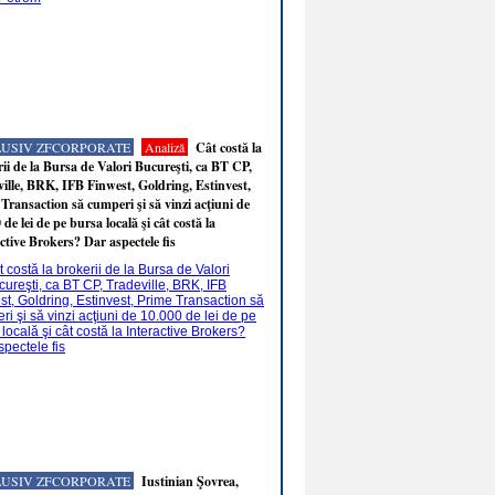
LUSIV ZFCORPORATE
Analiză
Cât costă la
ii de la Bursa de Valori Bucureşti, ca BT CP,
ille, BRK, IFB Finwest, Goldring, Estinvest,
Transaction să cumperi şi să vinzi acţiuni de
 de lei de pe bursa locală şi cât costă la
ctive Brokers? Dar aspectele fis
LUSIV ZFCORPORATE
Iustinian Şovrea,