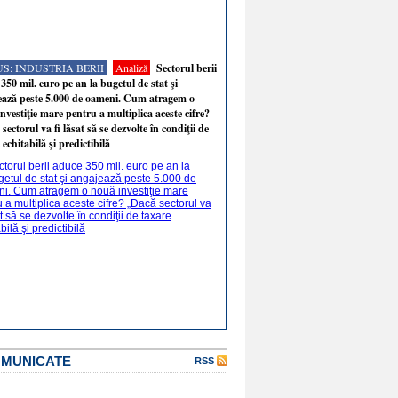
S: INDUSTRIA BERII
Analiză
Sectorul berii
350 mil. euro pe an la bugetul de stat şi
ează peste 5.000 de oameni. Cum atragem o
nvestiţie mare pentru a multiplica aceste cifre?
sectorul va fi lăsat să se dezvolte în condiţii de
 echitabilă şi predictibilă
OMUNICATE
RSS