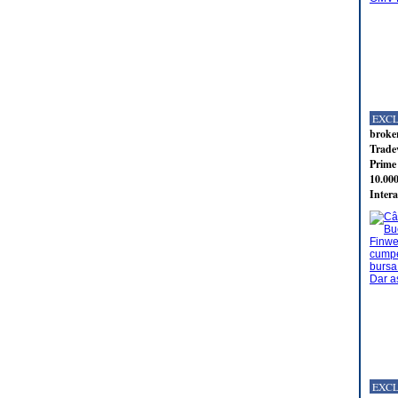
EXC
broker
Tradev
Prime 
10.000
Intera
EXC