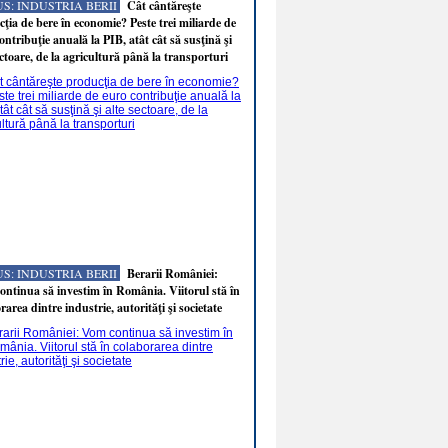
S: INDUSTRIA BERII
Cât cântăreşte
ţia de bere în economie? Peste trei miliarde de
ontribuţie anuală la PIB, atât cât să susţină şi
ectoare, de la agricultură până la transporturi
S: INDUSTRIA BERII
Berarii României:
ntinua să investim în România. Viitorul stă în
rarea dintre industrie, autorităţi şi societate