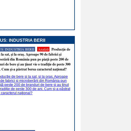
US: INDUSTRIA BERII
S: INDUSTRIA BERII
Analiză
Producţie de
i la sat, şi la oraş. Aproape 90 de fabrici şi
erării din România pun pe piaţă peste 200 de
ri de bere şi au ţinut vie o tradiţie de peste 300
. Cum şi-a păstrat berea caracterul naţional?