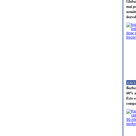
Global
mai po
următo
dezvol
EXC
Borbel
60% al
Este o
compan