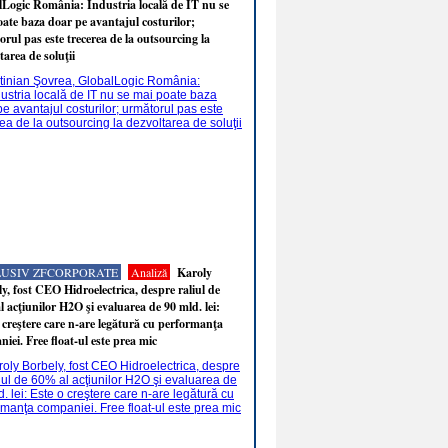
Logic România: Industria locală de IT nu se
ate baza doar pe avantajul costurilor;
rul pas este trecerea de la outsourcing la
tarea de soluţii
LUSIV ZFCORPORATE
Analiză
Karoly
y, fost CEO Hidroelectrica, despre raliul de
 acţiunilor H2O şi evaluarea de 90 mld. lei:
 creştere care n-are legătură cu performanţa
iei. Free float-ul este prea mic