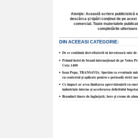
Atenţie: Această scriere publicistică e
descărca şi tipări conţinut de pe acest 
comercial. Toate materialele publicat
completările ulterioare 
DIN ACEEASI CATEGORIE:
De ce continuă dezvoltatorii să investească sute de
​Primul hotel de brand internaţional de pe Valea Pra
Cota 1400
Ioan Popa, TRANSAVIA: Sperăm ca eventuale măsur
cu contextul şi aplicate pentru o perioadă strict ne
Ce impact ar avea limitarea aprovizionării cu ene
industriale interne şi accelerarea deficitului buget
Branduri tinere de îngheţată, bere şi creme de alune