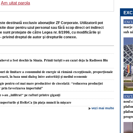
Am uitat parola
EXC
EXC
ste destinată exclusiv abonaţilor ZF Corporate. Utilizatorii pot
marje 
site doar pentru uzul personal sau fără scop direct ori indirect
sub ni
e sunt protejate de către Legea nr. 8/1996, cu modificările şi
- privind dreptul de autor şi drepturile conexe.
hovei a fost deschis la Sinaia. Primii turişti s-au cazat deja la Radisson Blu
i de limitare a consumului de energie să rămână excepţionale, proporţionale
cesară, în baza unui dialog între autorităţi şi mediul economic
rgie pentru cel mai mare producător de ciocolată: “reducerea producţiei
ar prin favorizarea importului”
 s-au „infiltrat“ pe rafturi printre giganţi
EXC
noul c
nsporturile şi HoReCa ţin piaţa muncii în mişcare
plafon
vezi mai multe
plafon
progr