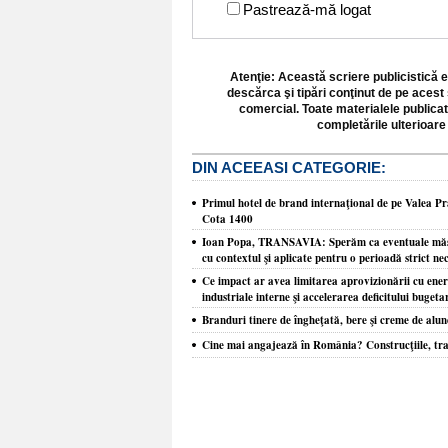
Pastrează-mă logat
Atenţie: Această scriere publicistică e
descărca şi tipări conţinut de pe acest 
comercial. Toate materialele publicat
completările ulterioare 
DIN ACEEASI CATEGORIE:
​Primul hotel de brand internaţional de pe Valea Pra
Cota 1400
Ioan Popa, TRANSAVIA: Sperăm ca eventuale măsur
cu contextul şi aplicate pentru o perioadă strict ne
Ce impact ar avea limitarea aprovizionării cu ene
industriale interne şi accelerarea deficitului buget
Branduri tinere de îngheţată, bere şi creme de alune
Cine mai angajează în România? Construcţiile, tra