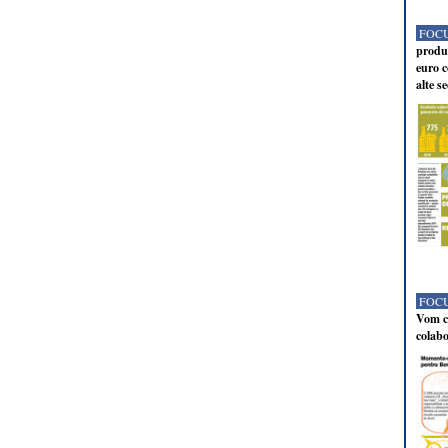
FOCU
produc
euro c
alte s
FOCU
Vom co
colabo