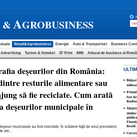
A
z
L &
GROBUSINESS
utuale
Retail&Agrobusiness
Energie
Auto & Transporturi
Business Cons
 Advertising
Turism & Hoteluri
ZF Print
IMM
Atlasul de business al Româ
rafia deşeurilor din România:
ULTIM
dintre resturile alimentare sau
Bulgar
milioa
jung să fie reciclate. Cum arată
​Primul
fost de
Radiss
ea deşeurilor municipale în
Minist
similar
publica
Finanţe
fiscală 
eşeuri municipale au fost colectate, în scădere faţă de anul precedent,
e ale...
Guvernu