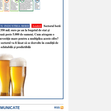
S: INDUSTRIA BERII
Analiză
Sectorul berii
350 mil. euro pe an la bugetul de stat şi
ează peste 5.000 de oameni. Cum atragem o
nvestiţie mare pentru a multiplica aceste cifre?
sectorul va fi lăsat să se dezvolte în condiţii de
 echitabilă şi predictibilă
OMUNICATE
RSS