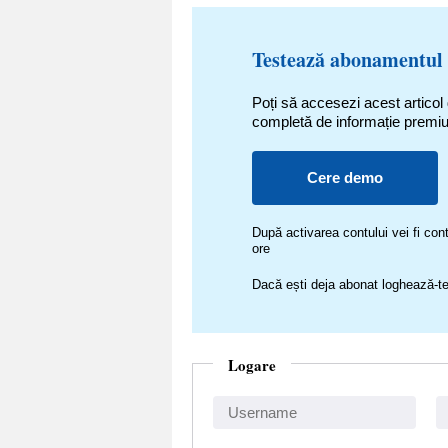
Testează abonamentul
Poți să accesezi acest articol
completă de informație premi
Cere demo
După activarea contului vei fi c
ore
Dacă ești deja abonat loghează-te
Logare