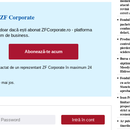
moment
atacul 
revină 
cereri 
 ZF Corporate
Fondul 
pachet
condusă
 doar dacă ești abonat ZFCorporate.ro - platforma
dolari,
um de business.
Produc
control
pierder
Abonează-te acum
scăder
Bursa d
săptăm
Moody'
ontactat de un reprezentant ZF Corporate în maximum 24
Hidroe
Fondul
 mai jos.
cu acte
Stanciu
aproba
Ioan P
limita
proporţ
strict 
econom
Ar put
tineril