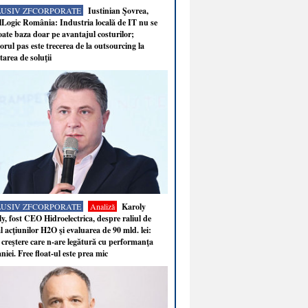
LUSIV ZFCORPORATE
Iustinian Şovrea,
Logic România: Industria locală de IT nu se
ate baza doar pe avantajul costurilor;
rul pas este trecerea de la outsourcing la
tarea de soluţii
LUSIV ZFCORPORATE
Analiză
Karoly
y, fost CEO Hidroelectrica, despre raliul de
 acţiunilor H2O şi evaluarea de 90 mld. lei:
 creştere care n-are legătură cu performanţa
iei. Free float-ul este prea mic