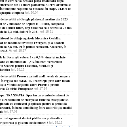
ul în care se va debloca piaţa imobiliară după
cibernetic din 14 iulie: platforma e-Terra ar urma să
în funcţiune săptămâna viitoare, în etape. 94.000 de
aşteaptă soluţiona
ieri, 20:04
de investiţii al Google păstrează neatins din 2023
ul de 7 milioane de acţiuni la UiPath, compania
 de Daniel Dines, deşi valoarea sa a scăzut la 76 mil.
 de la 2,3 mld. dolari în 2021
ieri, 18:31
ătorul de utilaje agricole Mecanica Ceahlău,
at de fondul de investiţii Evergent, şi-a adâncit
ile la 3,8 mil. lei în primul semestru. Afacerile, în
e cu 31%
ieri, 18:27
e la Bucureşti coboară cu 0,6% vineri şi încheie
âna cu un minus de 1,8% înaintea verdictului
s: Scăderi pentru Electrica, MedLife şi
lectrica
ieri, 18:16
 de investiţii Prosus a primit undă verde să cumpere
 în regulă tot eMAG-ul. Tranzacţia prin care Iulian
 şi-a vândut acţiunile către Prosus a primit
rea Comisiei Europeane
ieri, 17:14
opa, TRANSAVIA: Sperăm ca eventuale măsuri de
re a consumului de energie să rămână excepţionale,
ionale cu contextul şi aplicate pentru o perioadă
necesară, în baza unui dialog între autorităţi şi mediul
ic
ieri, 17:01
ea Instagram să devină platforma preferată a
or pentru a-şi găsi un loc de muncă?
ieri, 15:12