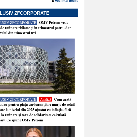
vezi mai multe
LUSIV ZFCORPORATE
LUSIV ZFCORPORATE
OMV Petrom vede
de rafinare ridicate şi în trimestrul patru, dar
velul din trimestrul trei
LUSIV ZFCORPORATE
Analiză
Cum arată
adru pentru piaţa carburanţilor: marje de retail
ate la nivelul din 2025 ajustat cu inflaţia, fără
 la rafinare şi taxă de solidaritate calculată
esiv. Ce spune OMV Petrom