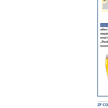
FOCU
aduce 
angaj
nouă i
„Dacă 
taxare
ZF C