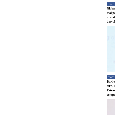
EXC
Global
mai po
următo
dezvol
EXC
Borbel
60% al
Este o
compan