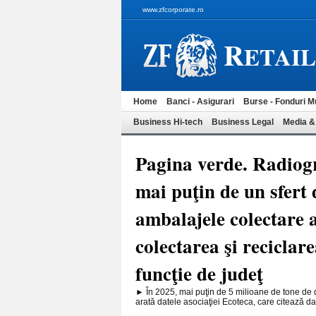
www.zfcorporate.ro
R
ETAI
Home
Banci - Asigurari
Burse - Fonduri M
Business Hi-tech
Business Legal
Media &
Pagina verde. Radiog
mai puţin de un sfert 
ambalajele colectare a
colectarea şi reciclar
funcţie de judeţ
► În 2025, mai puţin de 5 milioane de tone de d
arată datele asociaţiei Ecoteca, care citează dat