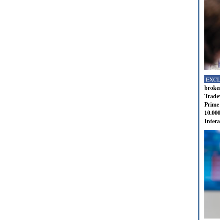
EXC
broker
Tradev
Prime 
10.000
Intera