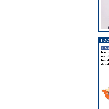
FOC
FOCU
bere ş
microb
brandu
de ani