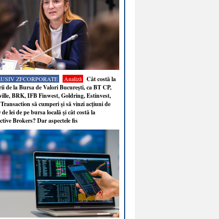
LUSIV ZFCORPORATE
Analiză
Cât costă la
ii de la Bursa de Valori Bucureşti, ca BT CP,
ille, BRK, IFB Finwest, Goldring, Estinvest,
Transaction să cumperi şi să vinzi acţiuni de
 de lei de pe bursa locală şi cât costă la
ctive Brokers? Dar aspectele fis