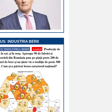
US: INDUSTRIA BERII
S: INDUSTRIA BERII
Analiză
Producţie de
i la sat, şi la oraş. Aproape 90 de fabrici şi
erării din România pun pe piaţă peste 200 de
ri de bere şi au ţinut vie o tradiţie de peste 300
. Cum şi-a păstrat berea caracterul naţional?