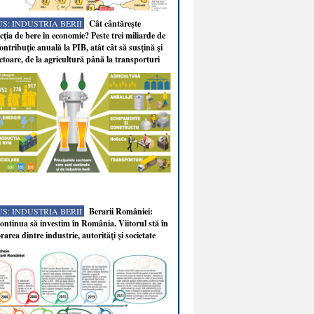
S: INDUSTRIA BERII
Cât cântăreşte
ţia de bere în economie? Peste trei miliarde de
ontribuţie anuală la PIB, atât cât să susţină şi
ectoare, de la agricultură până la transporturi
S: INDUSTRIA BERII
Berarii României:
ntinua să investim în România. Viitorul stă în
rarea dintre industrie, autorităţi şi societate