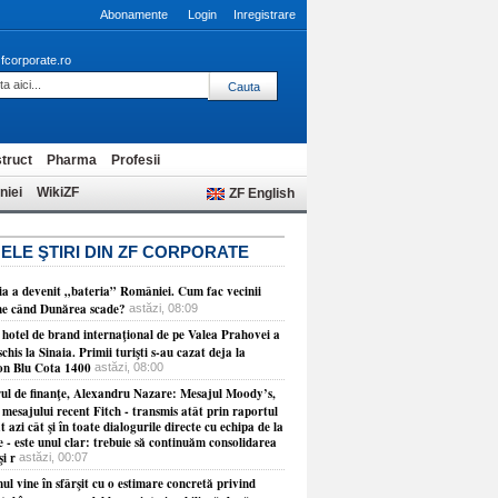
Abonamente
Login
Inregistrare
fcorporate.ro
truct
Pharma
Profesii
niei
WikiZF
ZF English
ELE ŞTIRI DIN ZF CORPORATE
ia a devenit „bateria” României. Cum fac vecinii
ne când Dunărea scade?
astăzi, 08:09
 hotel de brand internaţional de pe Valea Prahovei a
schis la Sinaia. Primii turişti s-au cazat deja la
on Blu Cota 1400
astăzi, 08:00
rul de finanţe, Alexandru Nazare: Mesajul Moody’s,
 mesajului recent Fitch - transmis atât prin raportul
t azi cât şi în toate dialogurile directe cu echipa de la
 - este unul clar: trebuie să continuăm consolidarea
şi r
astăzi, 00:07
l vine în sfârşit cu o estimare concretă privind