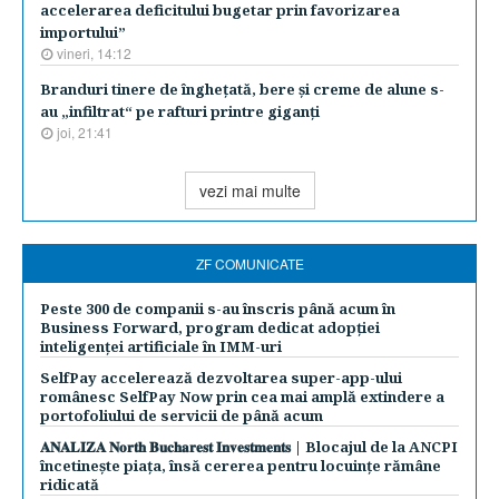
accelerarea deficitului bugetar prin favorizarea
importului”
vineri, 14:12
Branduri tinere de îngheţată, bere şi creme de alune s-
au „infiltrat“ pe rafturi printre giganţi
joi, 21:41
vezi mai multe
ZF COMUNICATE
Peste 300 de companii s-au înscris până acum în
Business Forward, program dedicat adopției
inteligenței artificiale în IMM-uri
SelfPay accelerează dezvoltarea super-app-ului
românesc SelfPay Now prin cea mai amplă extindere a
portofoliului de servicii de până acum
𝐀𝐍𝐀𝐋𝐈𝐙𝐀 𝐍𝐨𝐫𝐭𝐡 𝐁𝐮𝐜𝐡𝐚𝐫𝐞𝐬𝐭 𝐈𝐧𝐯𝐞𝐬𝐭𝐦𝐞𝐧𝐭𝐬 | Blocajul de la ANCPI
încetinește piața, însă cererea pentru locuințe rămâne
ridicată