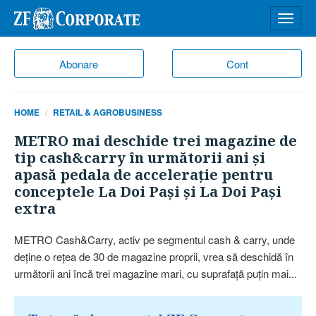
Desch
meniu
Abonare
Cont
HOME
RETAIL & AGROBUSINESS
METRO mai deschide trei magazine de
tip cash&carry în următorii ani şi
apasă pedala de acceleraţie pentru
conceptele La Doi Paşi şi La Doi Paşi
extra
​METRO Cash&Carry, activ pe segmentul cash & carry, unde
deţine o reţea de 30 de magazine proprii, vrea să deschidă în
următorii ani încă trei magazine mari, cu suprafaţă puţin mai...