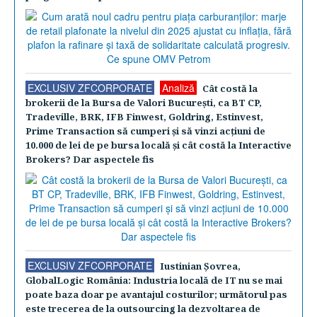
EXCLUSIV ZFCORPORATE
Analiză
Cât costă la
brokerii de la Bursa de Valori Bucureşti, ca BT CP,
Tradeville, BRK, IFB Finwest, Goldring, Estinvest,
Prime Transaction să cumperi şi să vinzi acţiuni de
10.000 de lei de pe bursa locală şi cât costă la Interactive
Brokers? Dar aspectele fis
EXCLUSIV ZFCORPORATE
Iustinian Şovrea,
GlobalLogic România: Industria locală de IT nu se mai
poate baza doar pe avantajul costurilor; următorul pas
este trecerea de la outsourcing la dezvoltarea de