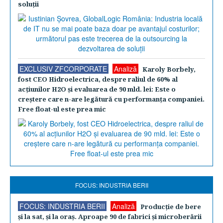
soluţii
EXCLUSIV ZFCORPORATE
Analiză
Karoly Borbely,
fost CEO Hidroelectrica, despre raliul de 60% al
acţiunilor H2O şi evaluarea de 90 mld. lei: Este o
creştere care n-are legătură cu performanţa companiei.
Free float-ul este prea mic
FOCUS: INDUSTRIA BERII
FOCUS: INDUSTRIA BERII
Analiză
Producţie de bere
şi la sat, şi la oraş. Aproape 90 de fabrici şi microberării