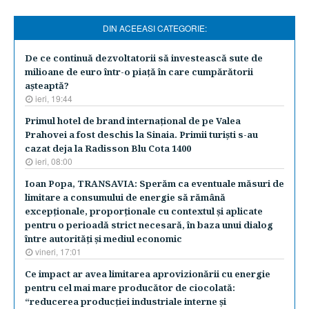
DIN ACEEASI CATEGORIE:
De ce continuă dezvoltatorii să investească sute de
milioane de euro într-o piaţă în care cumpărătorii
aşteaptă?
ieri, 19:44
​Primul hotel de brand internaţional de pe Valea
Prahovei a fost deschis la Sinaia. Primii turişti s-au
cazat deja la Radisson Blu Cota 1400
ieri, 08:00
Ioan Popa, TRANSAVIA: Sperăm ca eventuale măsuri de
limitare a consumului de energie să rămână
excepţionale, proporţionale cu contextul şi aplicate
pentru o perioadă strict necesară, în baza unui dialog
între autorităţi şi mediul economic
vineri, 17:01
Ce impact ar avea limitarea aprovizionării cu energie
pentru cel mai mare producător de ciocolată:
“reducerea producţiei industriale interne şi