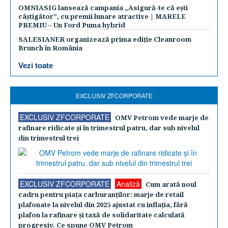
OMNIASIG lansează campania „Asigură-te că ești
câștigător”, cu premii lunare atractive | MARELE
PREMIU – Un Ford Puma hybrid
SALESIANER organizează prima ediție Cleanroom
Brunch în România
Vezi toate
EXCLUSIV ZFCORPORATE
EXCLUSIV ZFCORPORATE
OMV Petrom vede marje de
rafinare ridicate şi în trimestrul patru, dar sub nivelul
din trimestrul trei
EXCLUSIV ZFCORPORATE
Analiză
Cum arată noul
cadru pentru piaţa carburanţilor: marje de retail
plafonate la nivelul din 2025 ajustat cu inflaţia, fără
plafon la rafinare şi taxă de solidaritate calculată
progresiv. Ce spune OMV Petrom