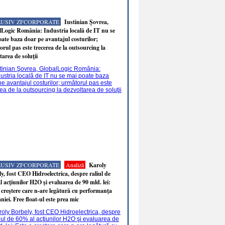
LUSIV ZFCORPORATE
Iustinian Şovrea,
Logic România: Industria locală de IT nu se
ate baza doar pe avantajul costurilor;
rul pas este trecerea de la outsourcing la
tarea de soluţii
LUSIV ZFCORPORATE
Analiză
Karoly
y, fost CEO Hidroelectrica, despre raliul de
 acţiunilor H2O şi evaluarea de 90 mld. lei:
 creştere care n-are legătură cu performanţa
iei. Free float-ul este prea mic