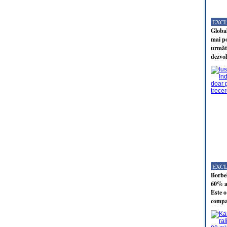
EXC
Global
mai po
următo
dezvol
EXC
Borbel
60% al
Este o
compan