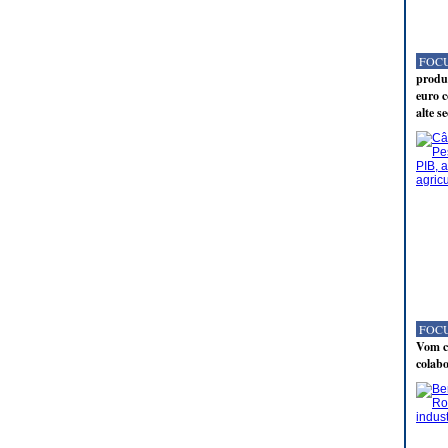
FOCU
produc
euro c
alte s
FOCU
Vom co
colabo