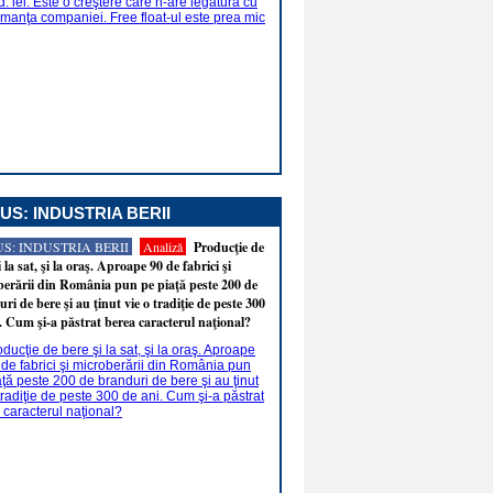
US: INDUSTRIA BERII
S: INDUSTRIA BERII
Analiză
Producţie de
i la sat, şi la oraş. Aproape 90 de fabrici şi
erării din România pun pe piaţă peste 200 de
ri de bere şi au ţinut vie o tradiţie de peste 300
. Cum şi-a păstrat berea caracterul naţional?