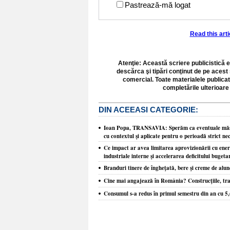
Pastrează-mă logat
Read this art
Atenţie: Această scriere publicistică e
descărca şi tipări conţinut de pe acest 
comercial. Toate materialele publicat
completările ulterioare 
DIN ACEEASI CATEGORIE:
Ioan Popa, TRANSAVIA: Sperăm ca eventuale măsur
cu contextul şi aplicate pentru o perioadă strict ne
Ce impact ar avea limitarea aprovizionării cu ene
industriale interne şi accelerarea deficitului buget
Branduri tinere de îngheţată, bere şi creme de alune
Cine mai angajează în România? Construcţiile, tra
Consumul s-a redus în primul semestru din an cu 5