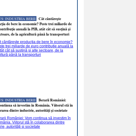
S: INDUSTRIA BERII
Cât cântăreşte
ţia de bere în economie? Peste trei miliarde de
ontribuţie anuală la PIB, atât cât să susţină şi
ectoare, de la agricultură până la transporturi
S: INDUSTRIA BERII
Berarii României:
ntinua să investim în România. Viitorul stă în
rarea dintre industrie, autorităţi şi societate