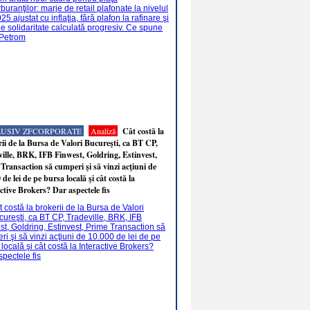
LUSIV ZFCORPORATE
Analiză
Cât costă la
ii de la Bursa de Valori Bucureşti, ca BT CP,
ille, BRK, IFB Finwest, Goldring, Estinvest,
Transaction să cumperi şi să vinzi acţiuni de
 de lei de pe bursa locală şi cât costă la
ctive Brokers? Dar aspectele fis