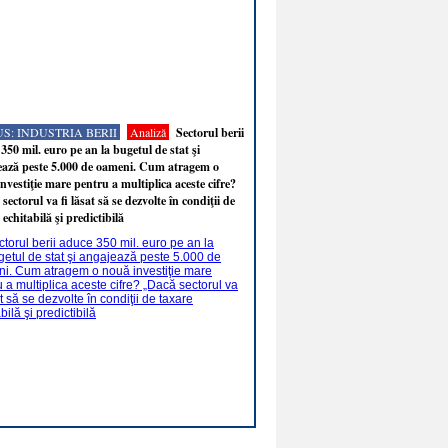
S: INDUSTRIA BERII
Analiză
Sectorul berii
350 mil. euro pe an la bugetul de stat şi
ează peste 5.000 de oameni. Cum atragem o
nvestiţie mare pentru a multiplica aceste cifre?
sectorul va fi lăsat să se dezvolte în condiţii de
 echitabilă şi predictibilă