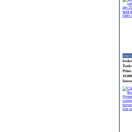
EXC
broker
Tradev
Prime 
10.000
Intera