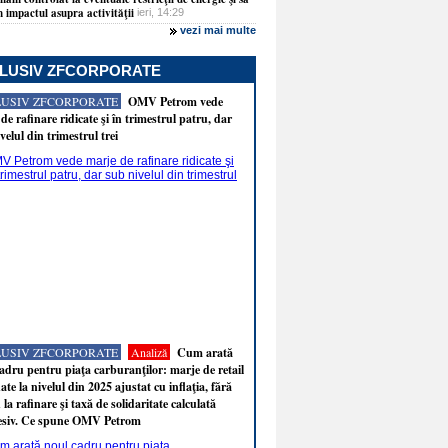
 impactul asupra activităţii
ieri, 14:29
vezi mai multe
LUSIV ZFCORPORATE
LUSIV ZFCORPORATE
OMV Petrom vede
de rafinare ridicate şi în trimestrul patru, dar
velul din trimestrul trei
LUSIV ZFCORPORATE
Analiză
Cum arată
adru pentru piaţa carburanţilor: marje de retail
ate la nivelul din 2025 ajustat cu inflaţia, fără
 la rafinare şi taxă de solidaritate calculată
esiv. Ce spune OMV Petrom