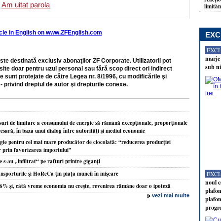
Am uitat parola
limităm
icle in English on www.ZFEnglish.com
EXC
EXC
marje 
ste destinată exclusiv abonaţilor ZF Corporate. Utilizatorii pot
sub ni
site doar pentru uzul personal sau fără scop direct ori indirect
e sunt protejate de către Legea nr. 8/1996, cu modificările şi
- privind dreptul de autor şi drepturile conexe.
i de limitare a consumului de energie să rămână excepţionale, proporţionale
cesară, în baza unui dialog între autorităţi şi mediul economic
rgie pentru cel mai mare producător de ciocolată: “reducerea producţiei
ar prin favorizarea importului”
 s-au „infiltrat“ pe rafturi printre giganţi
nsporturile şi HoReCa ţin piaţa muncii în mişcare
EXC
noul c
,6% şi, câtă vreme economia nu creşte, revenirea rămâne doar o ipoteză
plafon
vezi mai multe
plafon
progr