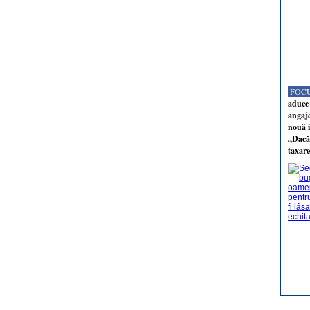
FOCU
aduce 
angaj
nouă i
„Dacă 
taxare