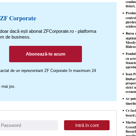
condusă
dolari,
Produc
 ZF Corporate
control
pierder
scăder
 doar dacă ești abonat ZFCorporate.ro - platforma
Bursa d
um de business.
săptăm
Moody'
Hidroe
Abonează-te acum
Fondul
cu acte
Stanciu
aproba
ontactat de un reprezentant ZF Corporate în maximum 24
Ioan P
limita
proporţ
 mai jos.
strict 
econom
Ar put
tineril
Ce faci
board 
Marius
GreenT
fluxuri
reacţio