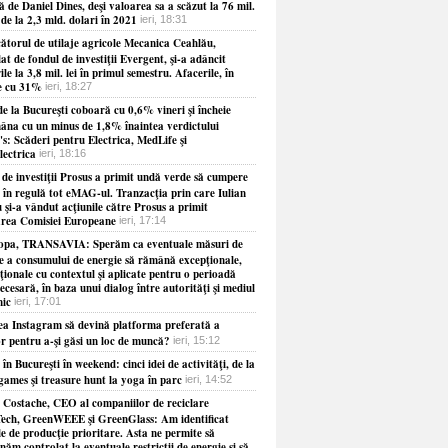
 de Daniel Dines, deşi valoarea sa a scăzut la 76 mil.
 de la 2,3 mld. dolari în 2021
ieri, 18:31
ătorul de utilaje agricole Mecanica Ceahlău,
at de fondul de investiţii Evergent, şi-a adâncit
ile la 3,8 mil. lei în primul semestru. Afacerile, în
e cu 31%
ieri, 18:27
e la Bucureşti coboară cu 0,6% vineri şi încheie
âna cu un minus de 1,8% înaintea verdictului
s: Scăderi pentru Electrica, MedLife şi
lectrica
ieri, 18:16
 de investiţii Prosus a primit undă verde să cumpere
 în regulă tot eMAG-ul. Tranzacţia prin care Iulian
 şi-a vândut acţiunile către Prosus a primit
rea Comisiei Europeane
ieri, 17:14
opa, TRANSAVIA: Sperăm ca eventuale măsuri de
re a consumului de energie să rămână excepţionale,
ionale cu contextul şi aplicate pentru o perioadă
necesară, în baza unui dialog între autorităţi şi mediul
ic
ieri, 17:01
ea Instagram să devină platforma preferată a
or pentru a-şi găsi un loc de muncă?
ieri, 15:12
 în Bucureşti în weekend: cinci idei de activităţi, de la
games şi treasure hunt la yoga în parc
ieri, 14:52
 Costache, CEO al companiilor de reciclare
ech, GreenWEEE şi GreenGlass: Am identificat
le de producţie prioritare. Asta ne permite să
năm controlat la eventuale restricţii de energie şi să