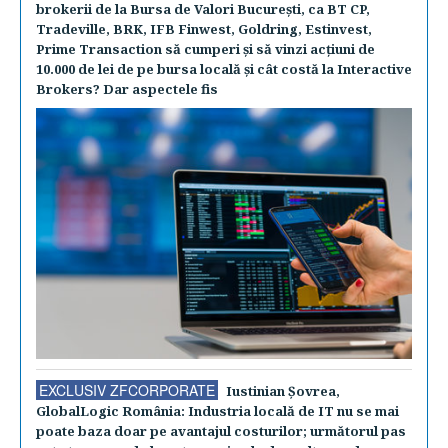
brokerii de la Bursa de Valori Bucureşti, ca BT CP,
Tradeville, BRK, IFB Finwest, Goldring, Estinvest,
Prime Transaction să cumperi şi să vinzi acţiuni de
10.000 de lei de pe bursa locală şi cât costă la Interactive
Brokers? Dar aspectele fis
EXCLUSIV ZFCORPORATE
Iustinian Şovrea,
GlobalLogic România: Industria locală de IT nu se mai
poate baza doar pe avantajul costurilor; următorul pas