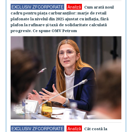
EXCLUSIV ZFCORPORATE
Analiză
Cum arată noul
cadru pentru piaţa carburanţilor: marje de retail
plafonate la nivelul din 2025 ajustat cu inflaţia, fără
plafon la rafinare şi taxă de solidaritate calculată
progresiv. Ce spune OMV Petrom
EXCLUSIV ZFCORPORATE
Analiză
Cât costă la