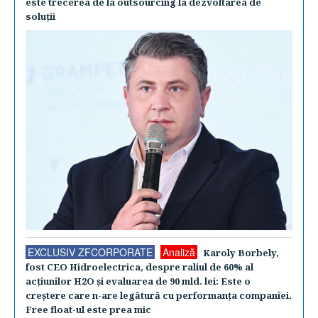
este trecerea de la outsourcing la dezvoltarea de
soluţii
EXCLUSIV ZFCORPORATE
Analiză
Karoly Borbely,
fost CEO Hidroelectrica, despre raliul de 60% al
acţiunilor H2O şi evaluarea de 90 mld. lei: Este o
creştere care n-are legătură cu performanţa companiei.
Free float-ul este prea mic