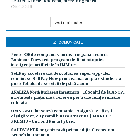
12:00 cu Gabriel Roceanu, director general
ieri, 20:56
vezi mai multe
ZF COMUNICATE
Peste 300 de companii s-au înscris până acum în
Business Forward, program dedicat adopției
inteligenței artificiale în IMM-uri
SelfPay accelerează dezvoltarea super-app-ului
românesc SelfPay Now prin cea mai amplă extindere a
portofoliului de servicii de până acum
𝐀𝐍𝐀𝐋𝐈𝐙𝐀 𝐍𝐨𝐫𝐭𝐡 𝐁𝐮𝐜𝐡𝐚𝐫𝐞𝐬𝐭 𝐈𝐧𝐯𝐞𝐬𝐭𝐦𝐞𝐧𝐭𝐬 | Blocajul de la ANCPI
încetinește piața, însă cererea pentru locuințe rămâne
ridicată
OMNIASIG lansează campania „Asigură-te că ești
câștigător”, cu premii lunare atractive | MARELE
PREMIU – Un Ford Puma hybrid
SALESIANER organizează prima ediție Cleanroom
Brunch în România