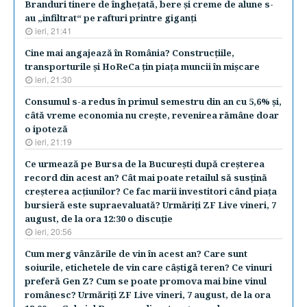
Branduri tinere de îngheţată, bere şi creme de alune s-
au „infiltrat“ pe rafturi printre giganţi
ieri, 21:41
Cine mai angajează în România? Construcţiile,
transporturile şi HoReCa ţin piaţa muncii în mişcare
ieri, 21:30
Consumul s-a redus în primul semestru din an cu 5,6% şi,
câtă vreme economia nu creşte, revenirea rămâne doar
o ipoteză
ieri, 21:19
Ce urmează pe Bursa de la Bucureşti după creşterea
record din acest an? Cât mai poate retailul să susţină
creşterea acţiunilor? Ce fac marii investitori când piaţa
bursieră este supraevaluată? Urmăriţi ZF Live vineri, 7
august, de la ora 12:30 o discuţie
ieri, 20:56
Cum merg vânzările de vin în acest an? Care sunt
soiurile, etichetele de vin care câştigă teren? Ce vinuri
preferă Gen Z? Cum se poate promova mai bine vinul
românesc? Urmăriţi ZF Live vineri, 7 august, de la ora