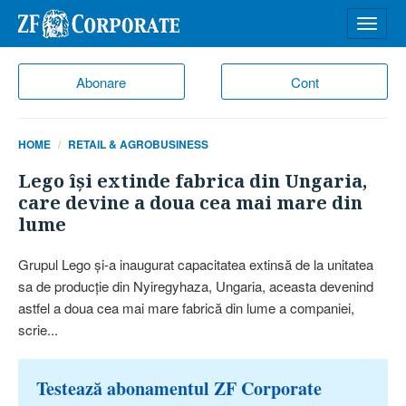
Desch
meniu
Abonare
Cont
HOME
RETAIL & AGROBUSINESS
Lego îşi extinde fabrica din Ungaria,
care devine a doua cea mai mare din
lume
Grupul Lego şi-a inaugurat capacitatea extinsă de la unitatea
sa de producţie din Nyiregyhaza, Ungaria, aceasta devenind
astfel a doua cea mai mare fabrică din lume a companiei,
scrie...
Testează abonamentul ZF Corporate